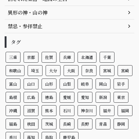
異形の神・山の神
禁忌・参拝禁止
タグ
三重
京都
佐賀
兵庫
北海道
千葉
和歌山
埼玉
大分
大阪
奈良
宮城
宮崎
富山
山口
山形
山梨
岐阜
岡山
岩手
島根
広島
徳島
愛媛
愛知
新潟
東京
沖縄
滋賀
熊本
石川
神奈川
福井
福岡
福島
秋田
茨城
長崎
長野
青森
静岡
香川
高知
鳥取
鹿児島