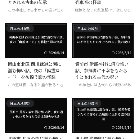
とされる古来の伝承
列車音の怪談
この神社には古来からの言い伝え
廃線となった鉄道跡で、夜になる
があり、触れると不幸が訪れると
と列車の音が聞こえると言われて
される。
いる。
日本の地域別
日本の地域別
2026/5/14
2026/5/14
岡山市北区 西川緑道公園に
備前市 伊部神社に潜む怖い
潜む怖い話、夜の「幽霊ロ
話、参拝者に不幸をもたら
ード」を彷徨う影の怪談
すとされる古代の呪い
この道は夜になると霊が出るとさ
この神社には古代からの呪いがあ
れ、地元では「幽霊ロード」と呼
り、参拝者に不幸をもたらすとさ
ばれている。
れる。
日本の地域別
日本の地域別
2026/5/14
2026/5/14
井原市 井原の森に潜む怖い
津山市 衆楽園に潜む怖い