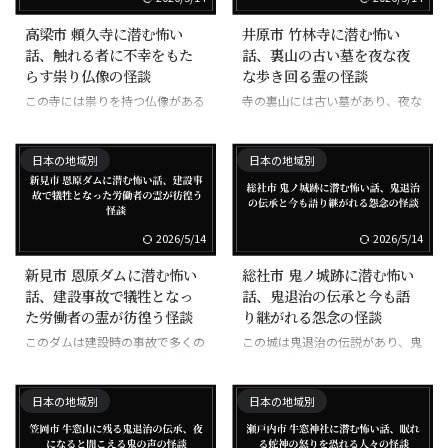
高梁市 頼久寺に潜む怖い
井原市 竹林寺に潜む怖い
話、触れる者に不幸をもた
話、裏山の古い墓を夜な夜
らす祟り仏像の怪談
な歩き回る霊の怪談
この寺には祟りを持つ仏像がある
寺の裏山には古い墓があり、夜な
とされ、触れると不幸が訪れると
夜な霊が歩き回ると言われてい
言われている。
る。
日本の地域別
日本の地域別
2026/5/14
2026/5/14
新見市 恩原ダムに潜む怖い
総社市 鬼ノ城跡に潜む怖い
話、建設事故で犠牲となっ
話、鬼退治の伝承と今も語
た労働者の霊が彷徨う怪談
り継がれる怨念の怪談
このダムは建設時の事故で多くの
この城は鬼退治の伝説があり、鬼
労働者が亡くなり、その霊が現れ
の怨念が残っているとされる。
るとされる。
日本の地域別
日本の地域別