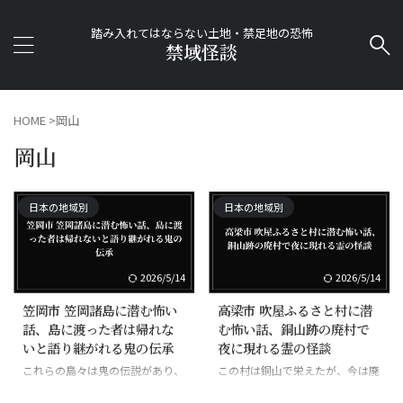
踏み入れてはならない土地・禁足地の恐怖
禁域怪談
HOME
>
岡山
岡山
日本の地域別
日本の地域別
2026/5/14
2026/5/14
笠岡市 笠岡諸島に潜む怖い
高梁市 吹屋ふるさと村に潜
話、島に渡った者は帰れな
む怖い話、銅山跡の廃村で
いと語り継がれる鬼の伝承
夜に現れる霊の怪談
これらの島々は鬼の伝説があり、
この村は銅山で栄えたが、今は廃
島に渡った者は帰れないと言われ
村となり、夜には霊が出ると噂さ