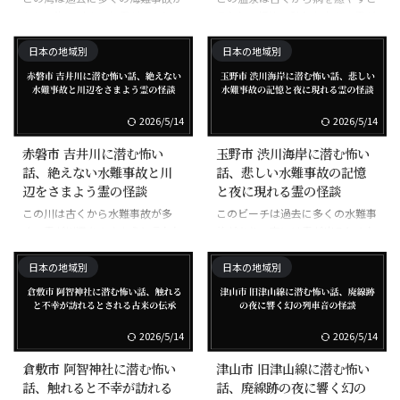
あり、海に引き込む霊がいるとさ
言われ、湯治に訪れた人々の霊が
れる。
出るとされる。
日本の地域別
日本の地域別
2026/5/14
2026/5/14
赤磐市 吉井川に潜む怖い
玉野市 渋川海岸に潜む怖い
話、絶えない水難事故と川
話、悲しい水難事故の記憶
辺をさまよう霊の怪談
と夜に現れる霊の怪談
この川は古くから水難事故が多
このビーチは過去に多くの水難事
く、霊が川辺をさまようと言われ
故があり、夜には霊が出るとされ
ている。
る。
日本の地域別
日本の地域別
2026/5/14
2026/5/14
倉敷市 阿智神社に潜む怖い
津山市 旧津山線に潜む怖い
話、触れると不幸が訪れる
話、廃線跡の夜に響く幻の