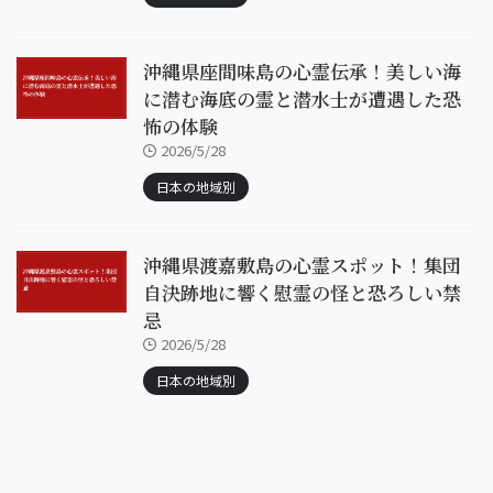
沖縄県座間味島の心霊伝承！美しい海
に潜む海底の霊と潜水士が遭遇した恐
怖の体験
2026/5/28
日本の地域別
沖縄県渡嘉敷島の心霊スポット！集団
自決跡地に響く慰霊の怪と恐ろしい禁
忌
2026/5/28
日本の地域別