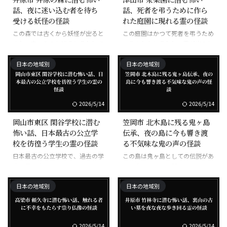
話、夜に迷い込む者を待ち
話、死者を弔うために作ら
受ける妖怪の怪談
れた庭園に現れる霊の怪談
この森では古くから妖怪が出ると
この庭園はかつて死者を弔うため
され、夜に入ると迷うと言われて
に作られたと言われ、霊が出ると
いる。
噂される。
日本の地域別
日本の地域別
2026/5/14
2026/5/14
岡山市東区 閑谷学校に潜む
笠岡市 北木島に残る鬼ヶ島
怖い話、日本最古の公立学
伝承、夜の島に今も響き渡
校を彷徨う学生の霊の怪談
る不気味な鬼の声の怪談
日本最古の公立学校で、過去の学
この島は鬼ヶ島としての伝説があ
生の霊が出ると言われる。
り、鬼の声が今も聞こえると言わ
れている。
日本の地域別
日本の地域別
2026/5/14
2026/5/14