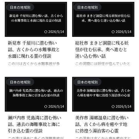
る。
れる。
日本の地域別
日本の地域別
2026/5/14
2026/5/14
新見市 千屋川に潜む怖い
総社市 まきど洞窟に残る妖
話、古くからの水難事故と
怪が住む伝承、奥へ進むと
水面に現れる霊の怪談
迷い込む怖い話
この川は古くから水難事故が多
この洞窟には妖怪が住んでいたと
く、霊が現れるとされる。
いう伝説があり、奥に進むと迷う
と言われる。
日本の地域別
日本の地域別
2026/5/14
2026/5/14
瀬戸内市 児島湾に潜む怖い
美作市 湯郷温泉に潜む怖い
話、過去の海難事故と海に
話、古くから病を癒やす地
引き込む霊の怪談
に彷徨う湯治客の心霊
この湾は過去に多くの海難事故が
この温泉は古くから病を癒やすと