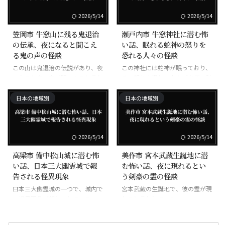
2026/5/14
2026/5/14
笠岡市 牛窓山に残る鬼退治
瀬戸内市 牛窓神社に潜む怖
の伝承、夜になると聞こえ
い話、眠れる蛇神の怒りを
る鬼の声の怪談
恐れる人々の怪談
この山は鬼退治の伝説があり、夜
この神社には蛇神が眠っており、
になると鬼の声が聞こえると言わ
その怒りを恐れた人々が参拝に訪
れている。
れる。
日本の地域別
日本の地域別
2026/5/14
2026/5/14
高梁市 備中松山城に潜む怖
美作市 宮本武蔵生誕地に潜
い話、日本三大幽霊城で報
む怖い話、夜に現れるとい
告される怪異現象
う剣豪の霊の怪談
日本三大幽霊城の一つで、城内で
宮本武蔵の生誕地で、彼の霊が現
の怪異現象が報告されている。
れると言われている。