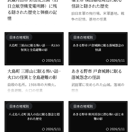
日立航空機変電所跡）に残
怪談と隠された歴史
る隠された歴史と弾痕の記
旧日本軍の飛行場。米軍基地。戦
憶
争の記憶。基地の怪異
機銃掃射の弾痕が残る戦争遺跡。
空襲の記憶
日本の地域別
日本の地域別
2026/5/11
2026/5/11
大島町 三原山に眠る怖い話――
あきる野市 戸倉城跡に眠る
火口の怪異と全島避難の影
落城怨念の怪談
自殺の名所。1986年の大噴火。
武田軍に攻められた山城。落城の
全島避難。火口の怪異
怨念
日本の地域別
日本の地域別
2026/5/11
2026/5/11