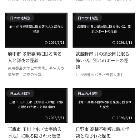
天下五剣の筆頭格。試し切りで6
とした者が次々と不審死。GHQ
体の遺体を重ねて一刀両断した記
も撤去を断念した最強の呪いスポ
録あり。
ット。
日本の地域別
日本の地域別
2026/5/11
2026/5/11
府中市 多磨霊園に眠る著名
武蔵野市 井の頭公園に眠る
人と深夜の怪談
怖い話、別れのボートの怪
談
東京都最大の公営霊園。著名人の
墓多数。深夜の怪異
井の頭池のバラバラ殺人事件
（1994年未解決）。ボートに乗
ったカップルは別れる
日本の地域別
日本の地域別
2026/5/11
2026/5/11
三鷹市 玉川上水（太宰治入
日野市 高幡不動尊に眠る怪
水地）に眠る隠された歴史
談と隠された歴史