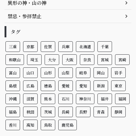
異形の神・山の神
禁忌・参拝禁止
タグ
三重
京都
佐賀
兵庫
北海道
千葉
和歌山
埼玉
大分
大阪
奈良
宮城
宮崎
富山
山口
山形
山梨
岐阜
岡山
岩手
島根
広島
徳島
愛媛
愛知
新潟
東京
沖縄
滋賀
熊本
石川
神奈川
福井
福岡
福島
秋田
茨城
長崎
長野
青森
静岡
香川
高知
鳥取
鹿児島