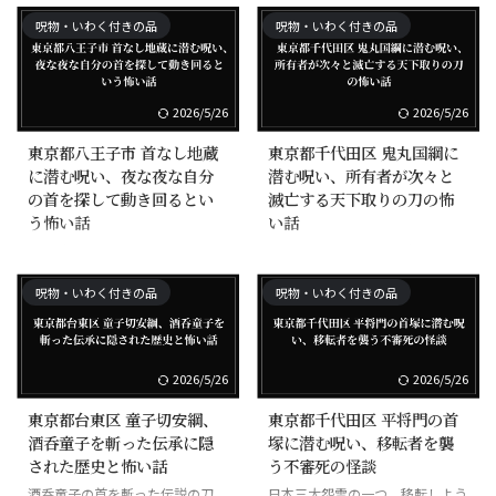
触れると祟りがあるとされる。
樹皮を削って煎じると縁が切れる
とされる。
呪物・いわく付きの品
呪物・いわく付きの品
2026/5/26
2026/5/26
東京都八王子市 首なし地蔵
東京都千代田区 鬼丸国綱に
に潜む呪い、夜な夜な自分
潜む呪い、所有者が次々と
の首を探して動き回るとい
滅亡する天下取りの刀の怖
う怖い話
い話
北条氏照の居城・八王子城の落城
天下五剣の一つ。北条時頼の夢に
時に首を斬られた地蔵。夜になる
現れた鬼を斬ったとされる。所有
呪物・いわく付きの品
呪物・いわく付きの品
と首を探して動き回るという。
者が次々と滅亡する「天下取りの
刀」。
2026/5/26
2026/5/26
東京都台東区 童子切安綱、
東京都千代田区 平将門の首
酒呑童子を斬った伝承に隠
塚に潜む呪い、移転者を襲
された歴史と怖い話
う不審死の怪談
酒呑童子の首を斬った伝説の刀。
日本三大怨霊の一つ。移転しよう