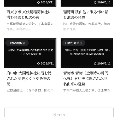
2026/5/11
2026/5/11
西東京市 東伏見稲荷神社に
瑞穂町 狭山池に眠る怖い話
潜む怪談と狐火の夜
と池底の怪異
京都伏見稲荷の分社。千本鳥居の
狭山丘陵の溜池。水難事故。池の
怪異。深夜の狐火
底の怪異
日本の地域別
日本の地域別
2026/5/11
2026/5/11
府中市 大國魂神社に潜む隠
青梅市 青梅（金剛寺の将門
された歴史とくらやみ祭の
伝説）青い実に隠された地
闇
名由来の怪談
武蔵国総社。くらやみ祭。闇の中
平将門が植えた梅が青いまま実を
の神事。古代の国府の記憶
つけた伝説。青梅の地名由来
Next »