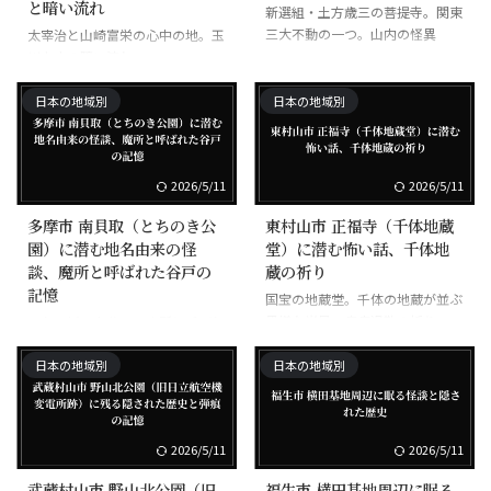
と暗い流れ
新選組・土方歳三の菩提寺。関東
三大不動の一つ。山内の怪異
太宰治と山崎富栄の心中の地。玉
川上水の暗い流れ
日本の地域別
日本の地域別
2026/5/11
2026/5/11
多摩市 南貝取（とちのき公
東村山市 正福寺（千体地蔵
園）に潜む地名由来の怪
堂）に潜む怖い話、千体地
談、魔所と呼ばれた谷戸の
蔵の祈り
記憶
国宝の地蔵堂。千体の地蔵が並ぶ
異様な光景。疫病退散の祈り
旧名・栃ノ木谷戸。魔所と呼ばれ
た場所。事故多発地帯
日本の地域別
日本の地域別
2026/5/11
2026/5/11
武蔵村山市 野山北公園（旧
福生市 横田基地周辺に眠る