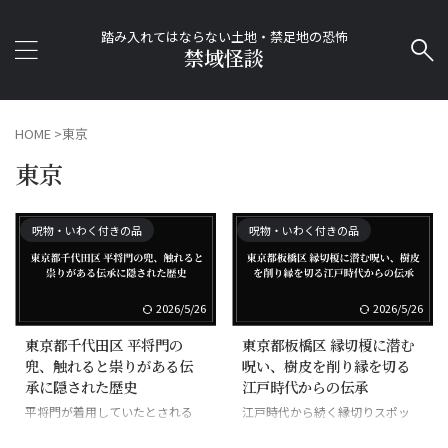
踏み入れてはならない土地・禁足地の恐怖
禁域怪談
HOME
>
東京
東京
呪物・いわく付きの品
呪物・いわく付きの品
2026/5/26
2026/5/26
東京都千代田区 平将門の
東京都板橋区 縁切榎に潜む
兜、触れると祟りがある伝
呪い、樹皮を削り縁を切る
承に隠された歴史
江戸時代からの伝承
平将門が着用していたとされる
江戸時代から続く縁切りスポッ
兜。神田明神に奉納されており、
ト。和宮降嫁の際も迂回された。