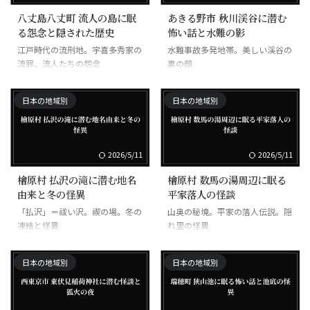
八丈島八丈町 流人の島に眠
あきる野市 秋川渓谷に潜む
る怨念と隠された歴史
怖い話と水難の影
江戸時代の流刑地。宇喜多秀家の
水難事故多発地帯。美しい渓谷の
流罪。流人たちの怨念
裏の顔
日本の地域別
日本の地域別
2026/5/11
2026/5/11
檜原村 払沢の滝に潜む地名
檜原村 数馬の湯周辺に眠る
由来と冬の怪異
平家落人の怪談
「払沢」＝祓い沢。禊の場。冬の
山奥の秘境。平家の落人伝説。隠
凍結と怪異
れ里の怪異
日本の地域別
日本の地域別