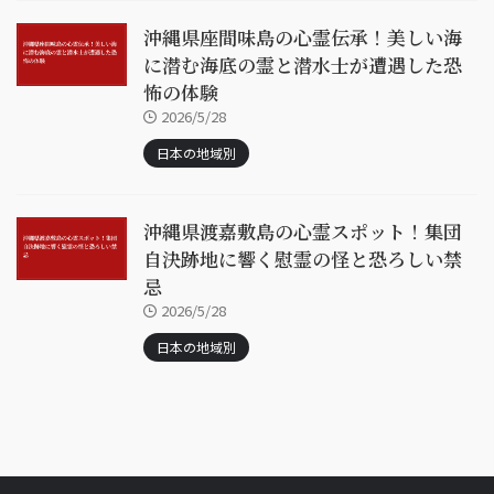
沖縄県座間味島の心霊伝承！美しい海
に潜む海底の霊と潜水士が遭遇した恐
怖の体験
2026/5/28
日本の地域別
沖縄県渡嘉敷島の心霊スポット！集団
自決跡地に響く慰霊の怪と恐ろしい禁
忌
2026/5/28
日本の地域別