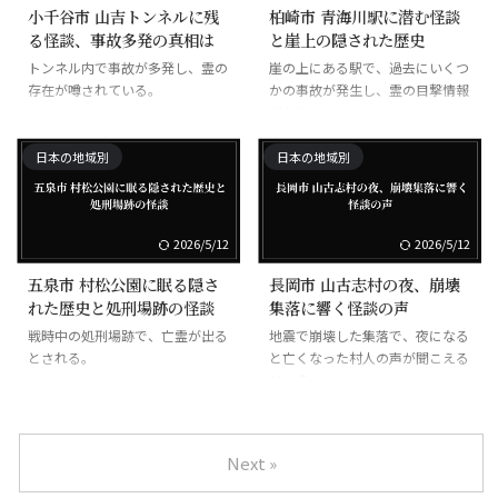
小千谷市 山吉トンネルに残
柏崎市 青海川駅に潜む怪談
る怪談、事故多発の真相は
と崖上の隠された歴史
トンネル内で事故が多発し、霊の
崖の上にある駅で、過去にいくつ
存在が噂されている。
かの事故が発生し、霊の目撃情報
がある。
日本の地域別
日本の地域別
2026/5/12
2026/5/12
五泉市 村松公園に眠る隠さ
長岡市 山古志村の夜、崩壊
れた歴史と処刑場跡の怪談
集落に響く怪談の声
戦時中の処刑場跡で、亡霊が出る
地震で崩壊した集落で、夜になる
とされる。
と亡くなった村人の声が聞こえる
という。
Next »