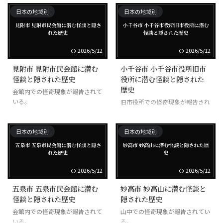
奪われるとされる東北・北陸の伝
承。
日本の地域別
日本の地域別
2026/5/12
2026/5/12
見附市 見附市民会館に潜む
小千谷市 小千谷市役所旧市
怪談と隠された歴史
役所に潜む怪談と隠された
歴史
会館内での怪奇現象が報告されて
いる。
旧市役所での怪奇現象が報告され
ている。
日本の地域別
日本の地域別
2026/5/12
2026/5/12
五泉市 五泉市民会館に潜む
妙高市 妙高山に潜む怪談と
怪談と隠された歴史
隠された歴史
会館内での怪奇現象が報告されて
山中での怪奇現象が報告されてい
いる。
る。