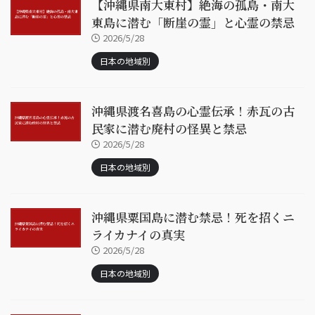
【沖縄県南大東村】絶海の孤島・南大
東島に潜む「断崖の霊」と心霊の禁忌
2026/5/28
日本の地域別
沖縄県渡名喜島の心霊伝承！赤瓦の古
民家に潜む廃村の怪異と禁忌
2026/5/28
日本の地域別
沖縄県粟国島に潜む禁忌！死を招くニ
ライカナイの真実
2026/5/28
日本の地域別