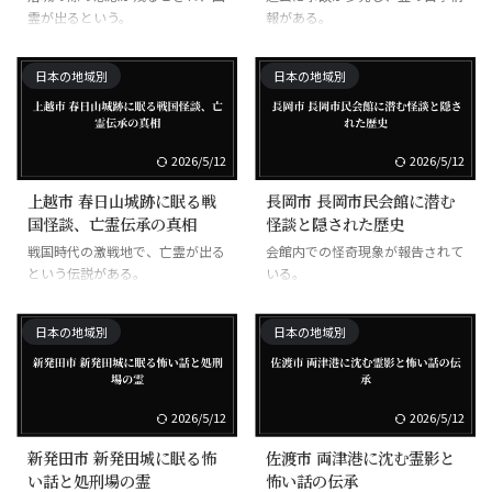
霊が出るという。
報がある。
日本の地域別
日本の地域別
2026/5/12
2026/5/12
上越市 春日山城跡に眠る戦
長岡市 長岡市民会館に潜む
国怪談、亡霊伝承の真相
怪談と隠された歴史
戦国時代の激戦地で、亡霊が出る
会館内での怪奇現象が報告されて
という伝説がある。
いる。
日本の地域別
日本の地域別
2026/5/12
2026/5/12
新発田市 新発田城に眠る怖
佐渡市 両津港に沈む霊影と
い話と処刑場の霊
怖い話の伝承