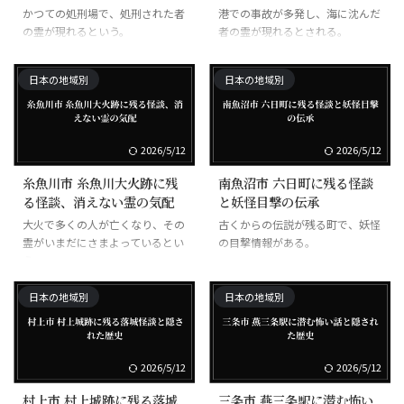
かつての処刑場で、処刑された者
港での事故が多発し、海に沈んだ
の霊が現れるという。
者の霊が現れるとされる。
日本の地域別
日本の地域別
2026/5/12
2026/5/12
糸魚川市 糸魚川大火跡に残
南魚沼市 六日町に残る怪談
る怪談、消えない霊の気配
と妖怪目撃の伝承
大火で多くの人が亡くなり、その
古くからの伝説が残る町で、妖怪
霊がいまだにさまよっているとい
の目撃情報がある。
う。
日本の地域別
日本の地域別
2026/5/12
2026/5/12
村上市 村上城跡に残る落城
三条市 燕三条駅に潜む怖い