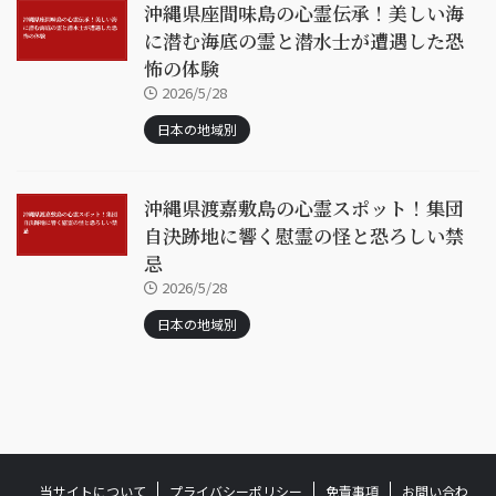
沖縄県座間味島の心霊伝承！美しい海
に潜む海底の霊と潜水士が遭遇した恐
怖の体験
2026/5/28
日本の地域別
沖縄県渡嘉敷島の心霊スポット！集団
自決跡地に響く慰霊の怪と恐ろしい禁
忌
2026/5/28
日本の地域別
当サイトについて
プライバシーポリシー
免責事項
お問い合わ