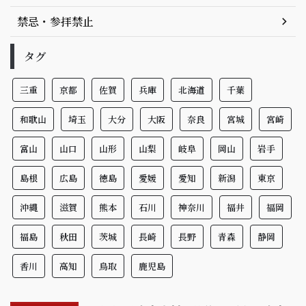
禁忌・参拝禁止
タグ
三重
京都
佐賀
兵庫
北海道
千葉
和歌山
埼玉
大分
大阪
奈良
宮城
宮崎
富山
山口
山形
山梨
岐阜
岡山
岩手
島根
広島
徳島
愛媛
愛知
新潟
東京
沖縄
滋賀
熊本
石川
神奈川
福井
福岡
福島
秋田
茨城
長崎
長野
青森
静岡
香川
高知
鳥取
鹿児島