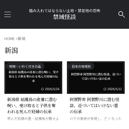
踏み入れてはならない土地・禁足地の恐怖
禁域怪談
HOME
>
新潟
新潟
呪物・いわく付きの品
日本の地域別
2026/5/26
2026/5/12
新潟県 姑獲鳥の産着に潜む
阿賀野市 阿賀野川に潜む怪
呪い、受け取ると子供を奪
談、近づいてはいけない霊
われる死んだ妊婦の伝承
の伝承
死んだ妊婦の霊・姑獲鳥が着せよ
川での事故が多発し、亡くなった
うとする産着。受け取ると子供を
者の霊が現れるとされる。