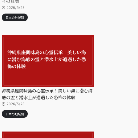
イの真実
2026/5/28
日本の地域別
沖縄県座間味島の心霊伝承！美しい海に潜む海
底の霊と潜水士が遭遇した恐怖の体験
2026/5/28
日本の地域別