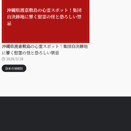
沖縄県渡嘉敷島の心霊スポット！集団自決跡地
に響く慰霊の怪と恐ろしい禁忌
2026/5/28
日本の地域別