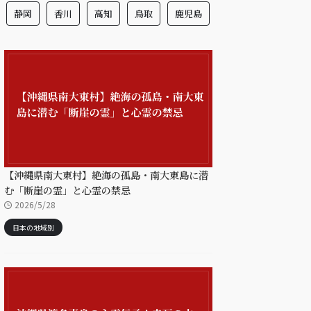
静岡
香川
高知
鳥取
鹿児島
【沖縄県南大東村】絶海の孤島・南大東島に潜
む「断崖の霊」と心霊の禁忌
2026/5/28
日本の地域別