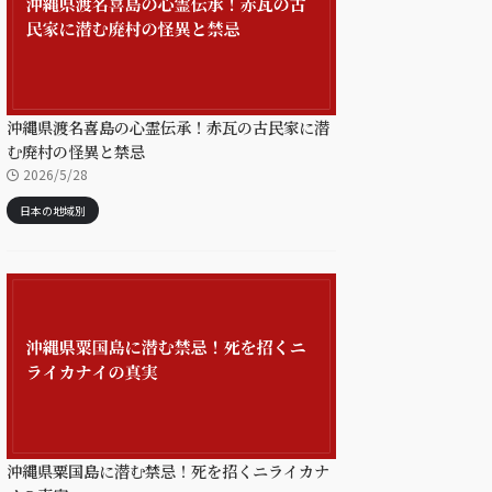
沖縄県渡名喜島の心霊伝承！赤瓦の古民家に潜
む廃村の怪異と禁忌
2026/5/28
日本の地域別
沖縄県粟国島に潜む禁忌！死を招くニライカナ