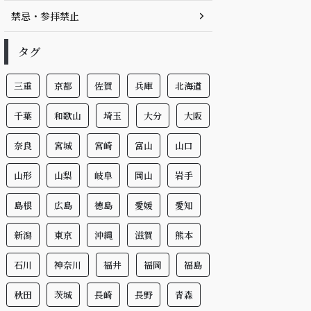
禁忌・参拝禁止
タグ
三重
京都
佐賀
兵庫
北海道
千葉
和歌山
埼玉
大分
大阪
奈良
宮城
宮崎
富山
山口
山形
山梨
岐阜
岡山
岩手
島根
広島
徳島
愛媛
愛知
新潟
東京
沖縄
滋賀
熊本
石川
神奈川
福井
福岡
福島
秋田
茨城
長崎
長野
青森