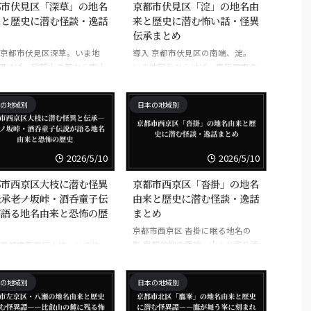
都市伏見区「深草」の地名
京都市伏見区「淀」の地名由
来と歴史に潜む怪談・逸話
来と歴史に潜む怖い話・怪異
伝承まとめ
 京都市伏見区深草。いま地
導入 京都市伏見区の南端、淀。
開けば、稲荷山の麓から東山
いま地図をひらけば、京阪電車の
端へ連なる、住宅地と大学、
駅名として、あるいは淀川の流れ
と幹線道路が重なり合う一帯
に寄り添う町の名として、あまり
の地域別
日本の地域別
て見えるだろう。だが、この
に穏やかにそこに置かれている。
ただの行政区画のラベルでは
だが、この地名は、ただ水辺の景
。古い山裾の地形、湿った谷
色だけで生まれたものではない。
往来の結節点、そして長い時
川が集まり、流れが滞り、土砂が
2026/5/10
2026/5/10
あいだ人が集まり、去り、埋
沈み、城が築かれ、戦が起こり、
祀ってきた痕跡を、静かに抱
人の往来と死が重なってきた場所
都市西京区大枝に潜む怪異
京都市西京区「沓掛」の地名
んだ土地の名である。深草と
である。淀という音には、川の
承――老ノ坂峠・酒呑童子伝
由来と歴史に潜む怪談・逸話
二字を、ただ柔らかい響きと
「よどみ」を思わせる静けさがあ
が語る地名由来と恐怖の歴
まとめ
受け取ると、足元に沈んだ歴
る一方で、長い時間のあいだに積
京都市西京区 沓掛に眠る地名の
見落とす。…お気づきだろう
もった濁りもまた、濃く残ってい
影 京都盆地の西端、山へと寄り添
 京都市西京区大枝。いま地
地名はしばしば、その土地の
る。お気づきだろうか。地名とは
うように広がる西京区沓掛。いま
開けば、そこには住宅地や幹
い顔よりも、むしろ暗い記憶
しばしば、土地の美しさよりも先
地図を見れば、そこは国道や住宅
路、果樹園の名残が重なって
に保存する。 深草は、古代
に、その土地が受けてきた圧力を
の地域別
日本の地域別
地、病院や学校が並ぶ、ごく日常
るはずです。だが、この地名
記 ...
の風景に見える。 だが、地名と
だの西山の一角として眺めて