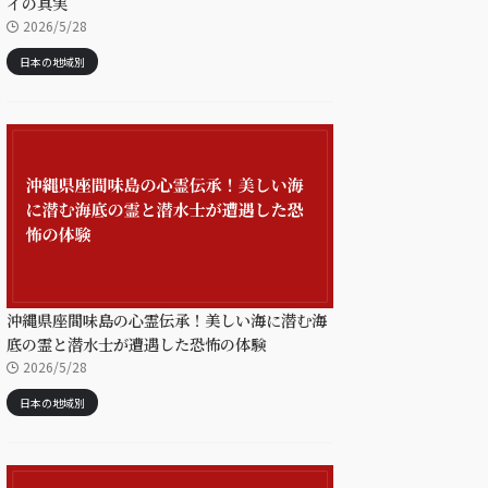
イの真実
2026/5/28
日本の地域別
沖縄県座間味島の心霊伝承！美しい海に潜む海
底の霊と潜水士が遭遇した恐怖の体験
2026/5/28
日本の地域別