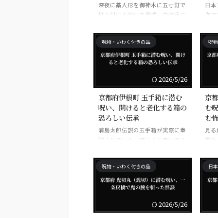
深夜に藁人形を御神木に五寸釘で
日本
打ち付ける呪いの儀式。白装束に
血で
ろうそくを頭に立て七日間通い続
送り
ける。京都貴船神社が発祥とされ
呪物・いわく付きの品
呪物
る。
2026/5/26
京都府伊根町 玉手箱に潜む
京都
呪い、開けると老化する箱の
む
恐ろしい伝承
む
浦島太郎伝説の玉手箱が実際に奉
見る
納されている。開けると老化する
霊画
という呪いの箱の原型。
常を
呪物・いわく付きの品
日本
2026/5/26