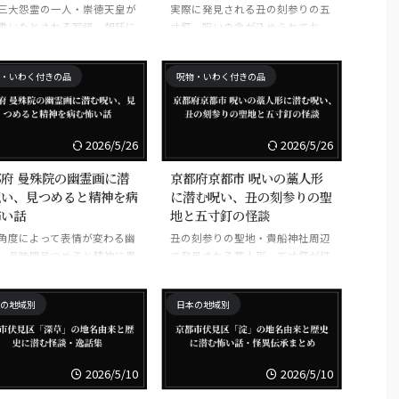
三大怨霊の一人・崇徳天皇が
実際に発見される丑の刻参りの五
書いたとされる写経。朝廷に
寸釘。呪いの念が込められてお
返され、怨霊となった原因。
り、抜くと呪い返しに遭うとされ
る。
・いわく付きの品
呪物・いわく付きの品
2026/5/26
2026/5/26
府 曼殊院の幽霊画に潜
京都府京都市 呪いの藁人形
呪い、見つめると精神を病
に潜む呪い、丑の刻参りの聖
怖い話
地と五寸釘の怪談
角度によって表情が変わる幽
丑の刻参りの聖地・貴船神社周辺
。長時間見つめると精神に異
で発見される藁人形。五寸釘が打
きたすとされる。
たれた状態で御神木に刺さってい
る。
の地域別
日本の地域別
2026/5/10
2026/5/10