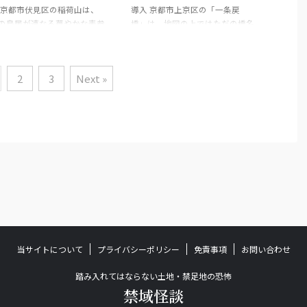
 京都市伏見区の稲荷山は、
導入 京都市上京区の「一条戻
長く引き受けてきた場所の記
が流れ、同時に、捨てられたもの
の鳥居が連なる華やかな表参
橋」は、地図の上ではただの橋名
、静かに宿している。 松原
もまた集まる。…お気づきだろう
印象とは裏腹に、山そのもの
に見えるかもしれない。だが、古
、平安京の外縁に近い位置を
か？ 「鳥羽」という音は、優美
い時間の堆積でできた記憶の
い京の記憶に触れると、その名は
、古くは「松原小路」とも呼
な都の響きを帯びながら、その実
ある。伏見稲荷大社の境内山
急に冷たく重くなる。ここはただ
...
2
3
Next »
り、古くから信仰の対象であ
川をまたぐための場所ではない。
同時に、山裾から山腹にかけ
都の北辺に近く、死者、鬼、陰陽
人の往来、修験、奉納、石材
師、葬送、そして“戻る”という言
搬、境界の感覚が何重にも折
葉にまとわりつく数々の伝承が、
なってきた。とりわけ裏参道
幾層にも沈殿してきた場所であ
おもかる石周辺にかけては、
る。…お気づきだろうか？ 「戻
地としての明るさのすぐ下
る」という響きは、帰還の安堵で
山の地形と信仰の歴史がその
はなく、むしろ境界を越えたもの
影を落としている。お気づき
がこちらへ引き返してくる気配を
うか。ここは単なる「縁試
帯びている。実在の地名と史料、
の名所ではない。石段、尾
そして長く語り継がれてきた伝承
谷、社殿の背後に隠れている
が、この一帯をただの橋では終わ
 ...
ら ...
当サイトについて
プライバシーポリシー
免責事項
お問い合わせ
踏み入れてはならない土地・禁足地の恐怖
禁域怪談