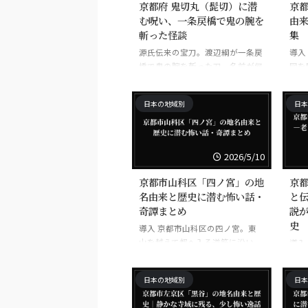
京都府 鬼切丸（髭切）に潜
京
む呪い、一条戻橋で鬼の腕を
由
斬った怪談
集
源氏伝来の宝刀。渡辺綱が一条戻
導入
橋で鬼の腕を斬った刀。名前が何
図を
度も変わる不思議な刀。
の南
寺社
日本の地域別
日本
とし
名は
ない
筋、
2026/5/10
間の
め、
京都市山科区「四ノ宮」の地
京
え込
名由来と歴史に潜む怖い話・
と伝
いう
奇譚まとめ
説
して
史
導入 京都市山科区の四ノ宮。東
史を
山を越えて都へ入る道筋に沿い、
導入
か。
古くから人と物資が行き交った土
図を
明る
地です。いま地図を開けば、駅名
線道
を先
日本の地域別
日本
にも町名にもなり、何気ない住宅
見え
...
地の印象を受けるでしょう。けれ
をた