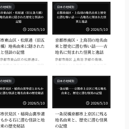
と季節をつないだ制度の記憶
に沈殿した土地である。清水寺や
は京都盆地の縁にあり、山と
は平坦ではなく、谷筋と尾根筋が
の地域別
日本の地域別
んでいる。氷を貯えるための
祇園に近いこの一帯は、いまでは
細かく入り組む。こうした場所は
、すなわち氷室は、平安京の
市街地の一部に見えるが、平安末
...
しを支えた一方で、山の奥に
から鎌倉期にかけては、朝廷と武
分けられた労働、厳しい管
家、寺社と庶民、死者と生者の境
2026/5/10
2026/5/10
そして都の繁栄の陰に隠れた
目が幾重にも重なる場所だった。
の営みを今に残す。…お気づ
地名の響きは柔らかい。だが、そ
都市東山区・松原通（旧五
京都市南区・上鳥羽の地名由
ろうか？ 「氷」という清ら
の背後には、荒涼とした河原の気
橋）――地名由来に隠された
来と歴史に潜む怖い話──古
字面の下にあるのは、実は都
配、武家政権の監視機構、処刑や
史と怪談の記憶
地名に刻まれた怪異と逸話
給するための緊張と犠牲の歴
葬送に連なる記憶が、薄く、しか
 京都市東山区の松原通は、
京都市南区 上鳥羽 京都の南端、
ある。 現在の京都市北区氷
し確かに残っている。…お気づき
の東西の通りではない。地図
上鳥羽という地名は、いまでは工
、賀茂川の北、山裾へ向かう
だろうか。京都の地名は、しばし
どれば、東は清水寺へ、そし
業地帯や幹線道路の印象が先に立
な地域に連なる。観光地の華
ば美しい音のなかに、最も重い歴
へ向かえば鴨川を越え、かつ
つかもしれない。だが、地名は土
史を隠す。 六波羅という名は、単
の地域別
日本の地域別
五条大橋」と呼ばれた橋の記
地の記憶を消さない。むしろ、表
...
触れる。いま私たちは整えら
面が整えられるほど、下に沈んだ
街並みを見ているが、その足
古い層が濃くなる。上鳥羽は、か
は、都の境界、河原、葬送、
つての山城国葛野郡鳥羽郷の一部
2026/5/10
2026/5/10
、戦乱、そして疫病と死が幾
で、洛中から南へ下った低湿地と
も沈んでいる。…お気づきだ
水路の境目にひらけた土地だっ
都市伏見区・稲荷山裏参道
一条戻橋――京都市上京区に残る
か？ この通りの名は、単な
た。桂川・鴨川・その支流が運ん
おもかる石に潜む怪談と地
地名由来と、歴史に潜む怪異
名ではなく、都の表側から押
だ土砂、湿地、微高地、そして街
由来の歴史秘話
の記憶
されたもの、あるいは都の裏
道が交わる場所。人が集まり、物