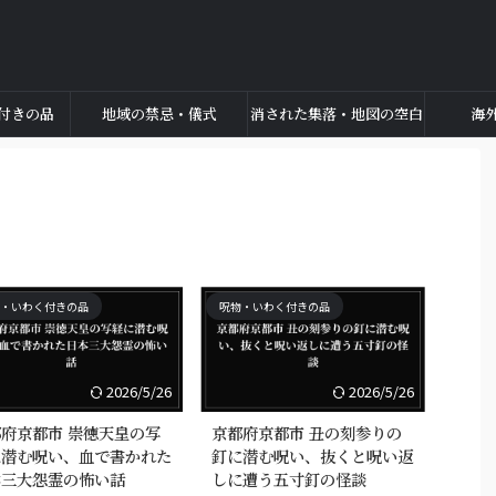
付きの品
地域の禁忌・儀式
消された集落・地図の空白
海
・いわく付きの品
呪物・いわく付きの品
2026/5/26
2026/5/26
府京都市 崇徳天皇の写
京都府京都市 丑の刻参りの
に潜む呪い、血で書かれた
釘に潜む呪い、抜くと呪い返
本三大怨霊の怖い話
しに遭う五寸釘の怪談