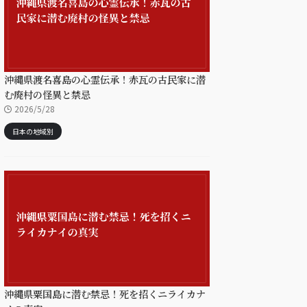
沖縄県渡名喜島の心霊伝承！赤瓦の古民家に潜
む廃村の怪異と禁忌
2026/5/28
日本の地域別
沖縄県粟国島に潜む禁忌！死を招くニライカナ