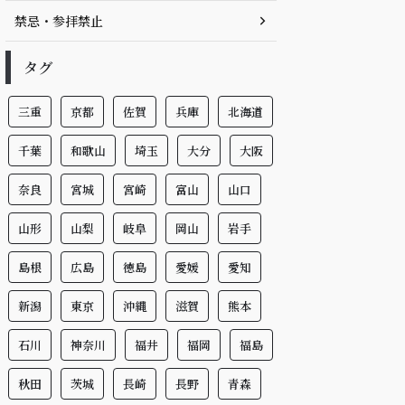
禁忌・参拝禁止
タグ
三重
京都
佐賀
兵庫
北海道
千葉
和歌山
埼玉
大分
大阪
奈良
宮城
宮崎
富山
山口
山形
山梨
岐阜
岡山
岩手
島根
広島
徳島
愛媛
愛知
新潟
東京
沖縄
滋賀
熊本
石川
神奈川
福井
福岡
福島
秋田
茨城
長崎
長野
青森