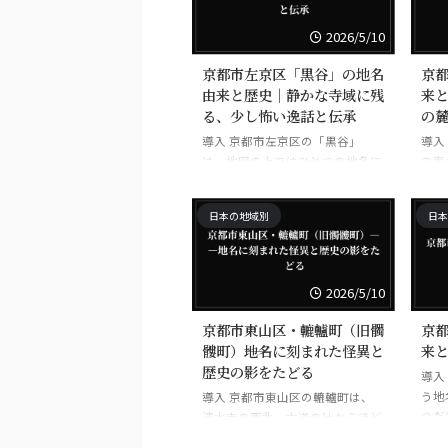
ど、この名には、単なる地理以上
いる
のものが沈んでいます。山の端、
を見
2026/5/10
谷の口、街道の結節、そして古代
域か
の信仰と中世の戦乱。そうした層
あり
京都市左京区「黒谷」の地名
京
が幾重にも積もった場所では、地
筋の
由来と歴史｜静かな寺域に残
来と
名そのものが記憶の器になりま
らに
る、少し怖い逸話と伝承
の
す。お気づきだろうか。四ノ宮と
わり
導入 京都市左京区の「黒谷」
導入
いう響きは、柔らかいのに、どこ
人と
は、地図の上ではひとつの地名に
の東
か数え切れないものを抱え込んで
死、
すぎない。だが、比叡山の西麓か
める
いる。 この土地を語るとき、まず
も運
ら吉田、岡崎へと連なる地形を見
名は
避けて通れないのは、四ノ宮が「
ろう
日本の地域別
日本
ていくと、この名がただ美しい寺
地と
...
いう
院景観だけを指していないことに
ーブ
な ...
気づく。黒谷は、浄土宗大本山金
の玄
戒光明寺を中心とする一帯の呼称
でし
2026/5/10
として知られ、近世以降の京都で
景色
は、寺の名と土地の名が重なり合
地の
京都市東山区・轆轤町（旧髑
京
いながら広まった。だが、その背
と、
髏町）――地名に刻まれた怪異と
来
後には、谷地形が抱えた湿り気、
の影
歴史の影をたどる
導入
山際に集められた寺社地、葬送と
ます
う地
導入 京都市東山区の轆轤町は、
弔い、戦乱と避難、そして「都の
瀬と
つだ
清水寺の西北、六道の辻からほど
外縁」に押しやられてきた人々の
の文
には
近い一帯にある。観光地としての
気配が、静かに沈殿している。…
と湿