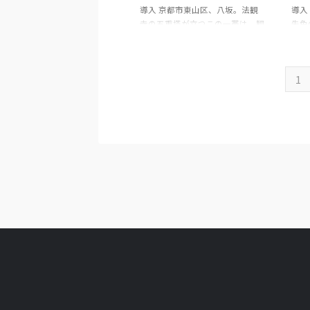
導入 京都市東山区、八坂。法観
導入
の入口として作られたはずの場所
側を
寺の五重塔が立つこの一帯は、観
朱色
が、なぜこれほどまでに、死、遺
憶を
光案内ではしばしば「祇園の奥座
道の
棄、盗賊、鬼、そして穢れの気配
通は
敷」や「古都の象徴」として語ら
が長
をまとって語られるのかを。 九条
通り
れる。だが、土地の名はいつも、
層で
と ...
...
1
今見えている顔だけを指してはい
であ
ない。八坂という響きの背後に
ると
は、神仏習合の時代に積み重なっ
ては
た信仰、山の斜面に刻まれた地
の運
形、そして都の外縁に押しやられ
り重
た死と穢れの記憶が、薄い紙のよ
から
うに幾重にも折り重なっている。
観光
…お気づきだろうか？ この一帯
に、
は、ただ「美しい古都」なのでは
まま
ない。都の華やぎのすぐ裏で、葬
だろ
送、疫病、刑罰、被差別の歴史が
し」
沈殿してきた場所でもある。 八
根、
坂の ...
のは、