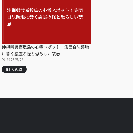
沖縄県渡嘉敷島の心霊スポット！集団自決跡地
に響く慰霊の怪と恐ろしい禁忌
2026/5/28
日本の地域別