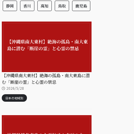
静岡
香川
高知
鳥取
鹿児島
【沖縄県南大東村】絶海の孤島・南大東島に潜
む「断崖の霊」と心霊の禁忌
2026/5/28
日本の地域別