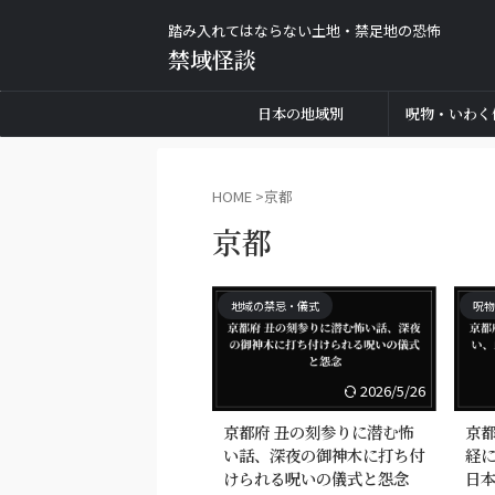
踏み入れてはならない土地・禁足地の恐怖
禁域怪談
日本の地域別
呪物・いわく
HOME
>
京都
京都
地域の禁忌・儀式
呪物
2026/5/26
京都府 丑の刻参りに潜む怖
京都
い話、深夜の御神木に打ち付
経
けられる呪いの儀式と怨念
日