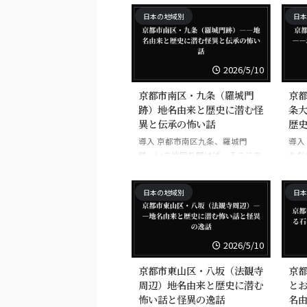
権力
京都を思えば、茶碗坂、清水坂、
お気づきだろうか？ 「黒」とい
八瀬
日本の地域別
日本
が沈
産寧坂といった雅な地名が先に立
う ...
...
場所
つが、この町名は、そうした表の
暮ら
顔のすぐ下に、古い死生観と葬送
切り
の記憶を沈めたまま残っている。
2026/5/10
理、
轆轤町は、単に「ろくろ」と読む
人々
だけの平穏な地名ではない。古く
京都市南区・九条（羅城門
京
きだ
は髑髏町とも書かれたと伝えら
跡）――地名由来と歴史に潜む怪
条大
かな
れ、さらに周辺には六道の辻、鳥
異と伝承の怖い話
歴
へ供
辺野、六波羅、清水寺門前の往来
導入 京都市南区九条、羅城門
導入
史で
が重なっている。これらはすべ
跡。いま地図を開けば、そこにあ
ただ
室は
て、京都の東の外れが、かつて死
るのは都市のただなかの一角にす
をた
静か
者を送る場、境界の場、そして人
ぎません。けれど、この場所の名
て西
や ...
の命が政治に翻弄される場であっ
日本の地域別
日本
をたどると、平安京の南の玄関と
て「
たこ ...
して築かれた巨大な門の記憶に突
憶に
き当たります。羅城門は、都の正
れた
面にそびえる威容であるはずでし
元に
2026/5/10
た。ところが歴史の中で、その門
処刑
は早くから荒れ、壊れ、やがて
重に
京都市東山区・八坂（法観寺
京
「都の外」と「都の内」を分ける
ろう
周辺）――地名由来と歴史に潜む
と
境界の暗がりへと変わっていきま
る地
怖い話と怪異の逸話
名
す。…お気づきだろうか？ 繁栄
し出