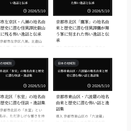
いうものは、しばしば土地の表情
だけでは、足元に沈んだ古層
より深いところに沈んでいる。 表
落とします。大枝は、桂川流
2026/5/10
2026/5/10
向きは穏やかでも、古い道筋、河
ら丹波へ抜ける交通の節目に
川の流れ、戦の往来、死者を送っ
、古くから都と山陰を結ぶ道
都市左京区・八瀬の地名由
京都市北区「鷹峯」の地名由
た場所、境界の土地としての記憶
背後に置かれてきました。さ
歴史に潜む怪異譚――比叡山
来と歴史に潜む怪異譚――鷹が舞
が、音もなく地名に封じられてい
その北西には老ノ坂峠が横た
麓に残る怖い逸話と伝承
う峯に刻まれた怖い逸話と伝
ることがある。沓掛もまた、その
、峠の名は、都を出入りする
承
 京都市左京区八瀬。比叡山
例外ではない。…お気づきだろう
物の流れだけでなく、病、
の山裾、鴨川水系の流れを集
導入 京都市北区の西北、洛中の
か？ 「沓」という一語だけで
追放、そして武門の記憶まで
叡山電鉄の終点近くに、その
喧騒が薄れ、山裾の気配がじわり
も、そこには単なる地形以上の気
び込みました。…お気づきだ
静かに置かれています。観光
と濃くなるあたりに「鷹峯」とい
配がある。 「沓掛」の名は ...
か？ この土地の「境目」と
の地域別
日本の地域別
しての八瀬を知る人には、ケ
う地名がある。いまでは住宅地や
性格そのものが、すでに静か
ルやロープウェー、比叡山へ
寺社、静かな坂道の印象が先に立
関口としての印象が先に立つ
つが、その名はただの景観語では
ょう。けれど、地名はただの
ない。山の稜線、狩猟、権力、そ
2026/5/10
2026/5/10
ではありません。そこには土
して人の命が行き交った土地の記
記憶が沈み、暮らしの痕跡
憶を、短い二文字に折り畳んでい
都市北区「氷室」の地名由
京都市東山区・六波羅の地名
時に人が目を逸らしたい歴史
る。地名はたいてい穏やかに見え
と歴史に潜む怪談・逸話集
由来と歴史に潜む怖い話と逸
が、薄く、しかし確かに残り
る。だが、古い土地ほど、名は風
話集
 京都市北区の「氷室」とい
。…お気づきだろうか？ 八
景の説明であると同時に、消えに
名は、ただ涼しげな響きを持
導入 京都市東山区の「六波羅」
いう響きは、明るい観光案内
くい痕跡でもある。…お気づきだ
けの土地ではない。名前の奥
は、観光地としての華やぎの陰
字の下で、もっと古く、もっ
ろうか？ 鷹峯は、北山から洛中
、古代から都に冷気を運び、
で、古い都の死と権力が層のよう
った層に触れているのです。
へ下る境目に位置し、周囲の地形