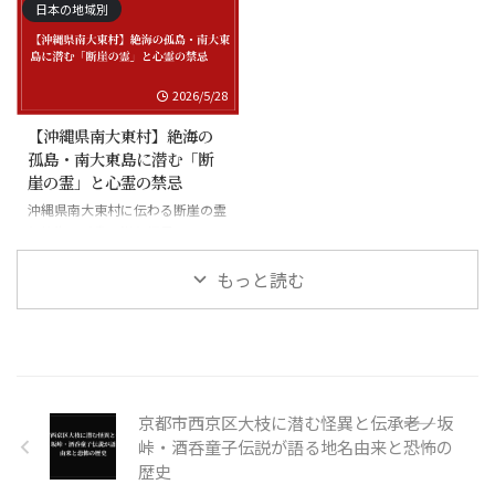
日本の地域別
2026/5/28
【沖縄県南大東村】絶海の
孤島・南大東島に潜む「断
崖の霊」と心霊の禁忌
沖縄県南大東村に伝わる断崖の霊
と絶海の孤島に潜む怪異
もっと読む
京都市西京区大枝に潜む怪異と伝承――老ノ坂
峠・酒呑童子伝説が語る地名由来と恐怖の
歴史