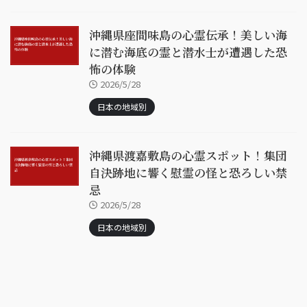
沖縄県座間味島の心霊伝承！美しい海
に潜む海底の霊と潜水士が遭遇した恐
怖の体験
2026/5/28
日本の地域別
沖縄県渡嘉敷島の心霊スポット！集団
自決跡地に響く慰霊の怪と恐ろしい禁
忌
2026/5/28
日本の地域別