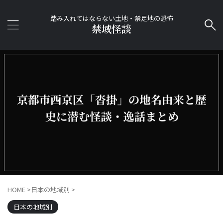
踏み入れてはならない土地・禁足地の恐怖
禁域怪談
HOME
>
日本の地域別
>
日本の地域別