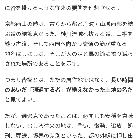
に沓を掛けるような往来の要衝を連想させる。
京都西山の麓は、古くから都と丹波・山城西部を結
ぶ道の結節点だった。桂川流域へ抜ける道、山裾を
縫う古道、そして西国へ向かう交通の筋が重なる。
地名はしばしば、そこが人の足と馬の蹄に擦り減ら
された場所であることを示す。
つまり沓掛とは、ただの居住地ではなく、
長い時間
のあいだ「通過する者」が絶えなかった土地の名
だ
と見てよい。
だが、通過点であったことは、必ずしも安穏を意味
しない。むしろ往来の地は、争い、徴発、追放、処
刑、葬送、境界の差別といった、都の外縁に押し出