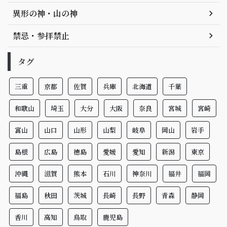
異形の神・山の神
禁忌・参拝禁止
タグ
三重
京都
佐賀
兵庫
北海道
千葉
和歌山
埼玉
大分
大阪
奈良
宮城
宮崎
富山
山口
山形
山梨
岐阜
岡山
岩手
島根
広島
徳島
愛媛
愛知
新潟
東京
沖縄
滋賀
熊本
石川
神奈川
福井
福岡
福島
秋田
茨城
長崎
長野
青森
静岡
香川
高知
鳥取
鹿児島