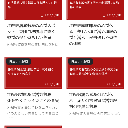
2026/5/28
2026/5/28
沖縄県渡嘉敷島の心霊スポ
沖縄県座間味島の心霊伝
ット！集団自決跡地に響く
承！美しい海に潜む海底の
慰霊の怪と恐ろしい禁忌
霊と潜水士が遭遇した恐怖
の体験
沖縄県渡嘉敷島の集団自決跡地に
まつわる慰霊の怪談
沖縄県座間味島の海底の霊と潜水
士の怪談
日本の地域別
日本の地域別
2026/5/28
2026/5/28
沖縄県粟国島に潜む禁忌！
沖縄県渡名喜島の心霊伝
死を招くニライカナイの真実
承！赤瓦の古民家に潜む廃
村の怪異と禁忌
沖縄県粟国島に伝わるニライカナ
イの恐ろしい霊界としての側面と
沖縄県渡名喜島の古民家にまつわ
禁忌
る怪異と廃村の伝承