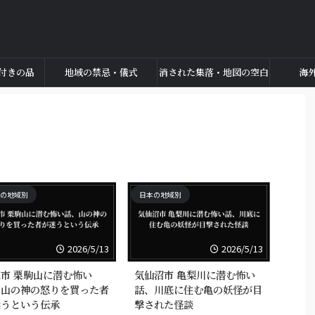
付きの品
地域の禁忌・儀式
消された集落・地図の空白
海
の地域別
日本の地域別
2026/5/13
2026/5/13
市 栗駒山に潜む怖い
気仙沼市 亀梨川に潜む怖い
、山の神の怒りを買った者
話、川底に住む亀の妖怪が目
迷うという伝承
撃された怪談