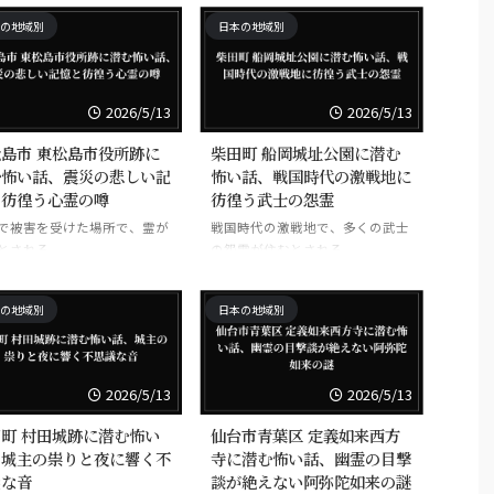
の地域別
日本の地域別
2026/5/13
2026/5/13
島市 東松島市役所跡に
柴田町 船岡城址公園に潜む
む怖い話、震災の悲しい記
怖い話、戦国時代の激戦地に
と彷徨う心霊の噂
彷徨う武士の怨霊
で被害を受けた場所で、霊が
戦国時代の激戦地で、多くの武士
とされる。
の怨霊が住むとされる。
の地域別
日本の地域別
2026/5/13
2026/5/13
町 村田城跡に潜む怖い
仙台市青葉区 定義如来西方
、城主の祟りと夜に響く不
寺に潜む怖い話、幽霊の目撃
議な音
談が絶えない阿弥陀如来の謎