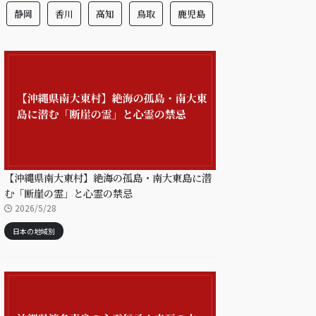
静岡
香川
高知
鳥取
鹿児島
【沖縄県南大東村】絶海の孤島・南大東島に潜
む「断崖の霊」と心霊の禁忌
2026/5/28
日本の地域別