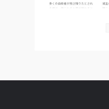
多くの自殺者が飛び降りたとされ
城主
る橋で、夜になると霊が現れると
聞こ
噂される。