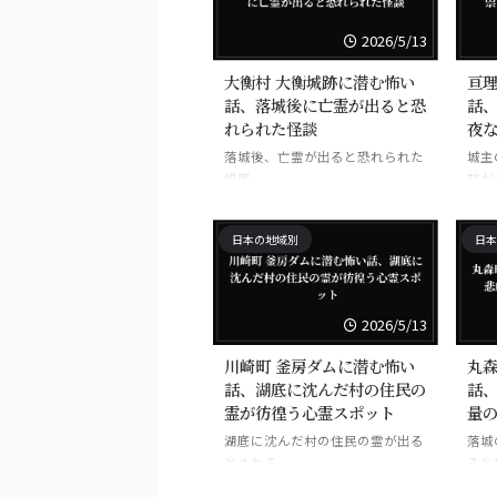
2026/5/13
大衡村 大衡城跡に潜む怖い
亘理
話、落城後に亡霊が出ると恐
話
れられた怪談
夜
落城後、亡霊が出ると恐れられた
城主
場所。
談が
日本の地域別
日本
2026/5/13
川崎町 釜房ダムに潜む怖い
丸森
話、湖底に沈んだ村の住民の
話
霊が彷徨う心霊スポット
量
湖底に沈んだ村の住民の霊が出る
落城
とされる。
ると