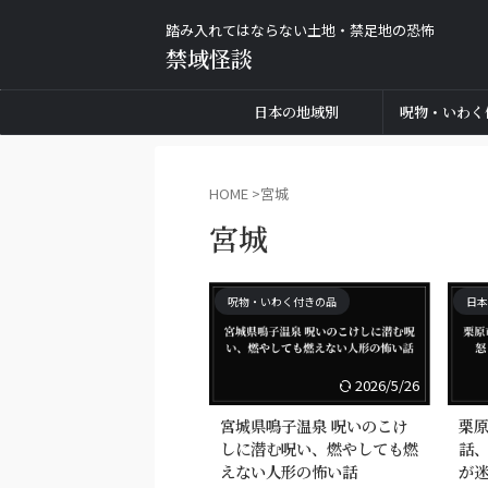
踏み入れてはならない土地・禁足地の恐怖
禁域怪談
日本の地域別
呪物・いわく
HOME
>
宮城
宮城
呪物・いわく付きの品
日本
2026/5/26
宮城県鳴子温泉 呪いのこけ
栗原
しに潜む呪い、燃やしても燃
話
えない人形の怖い話
が