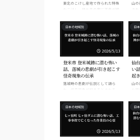
東北のこけし産地で作られた特殊
山の
なこけし。持ち主の家に不幸が続
され
き、燃やそうとしても燃えないと
いう。
日本の地域別
日本
2026/5/13
登米市 登米城跡に潜む怖い
仙台
話、落城の悲劇が引き起こす
い
怪奇現象の伝承
起
落城時の悲劇が伝説として語ら
山の
れ、怪奇現象が起きるとされる。
な現
日本の地域別
日本
2026/5/13