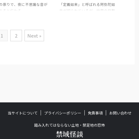
の祟りで、夜に不思議な音が
「定義如来」と呼ばれる阿弥陀如
えると伝わる。
来が祀られているが、幽霊の目撃
談が多い。
1
2
Next »
当サイトについて
プライバシーポリシー
免責事項
お問い合わせ
踏み入れてはならない土地・禁足地の恐怖
禁域怪談