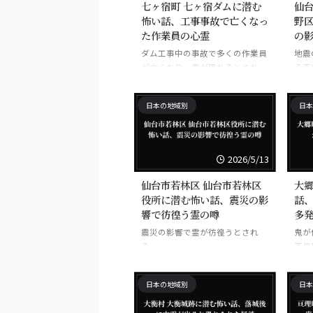
七ヶ宿町 七ヶ宿ダムに潜む
仙台
怖い話、工事事故で亡くなっ
野
た作業員の心霊
の
ダム工事中の事故で多くの作業員
地震
が亡くなり、霊が現れるとされ
る不
る。
日本の地域別
日本
2026/5/13
仙台市若林区 仙台市若林区
大郷
役所に潜む怖い話、震災の影
話
響で彷徨う霊の噂
多
震災の影響で霊が彷徨うとされ
鬼が
る。
不思
日本の地域別
日本