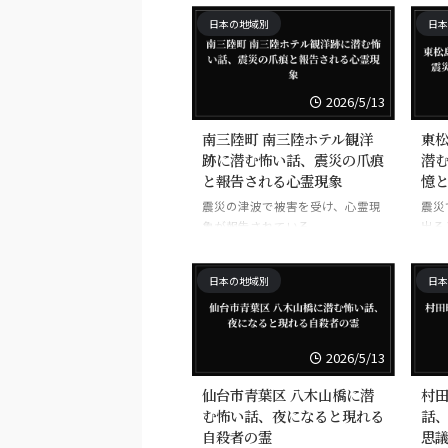
日本の地域別
日本
2026/5/13
南三陸町 南三陸ホテル観洋
東松
跡に潜む怖い話、震災の爪痕
潜
と報告される心霊現象
憶
震災の津波で被害を受け、心霊現
震災
象が報告されている。
出る
日本の地域別
日本
2026/5/13
仙台市青葉区 八木山橋に潜
村田
む怖い話、夜になると現れる
話
自殺者の霊
思