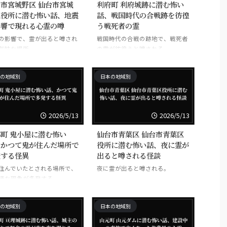
市宮城野区 仙台市宮城
利府町 利府城跡に潜む怖い
区役所に潜む怖い話、地震
話、戦国時代の合戦跡を彷徨
影響で現れる心霊の噂
う戦死者の霊
の影響で、霊が出ると噂され
戦国時代の合戦の跡地で、戦死者
気味な場所。
の霊が彷徨うと噂される。
の地域別
日本の地域別
2026/5/13
2026/5/13
町 鬼小屋に潜む怖い
仙台市青葉区 仙台市青葉区
、かつて鬼が住んだ場所で
役所に潜む怖い話、夜に霊が
発する怪異
出ると噂される怪談
住んでいたとされる場所で、
夜に霊が出ると噂される。
議な現象が多発する。
の地域別
日本の地域別