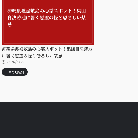
沖縄県渡嘉敷島の心霊スポット！集団自決跡地
に響く慰霊の怪と恐ろしい禁忌
2026/5/28
日本の地域別