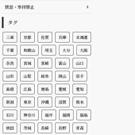
禁忌・参拝禁止
タグ
三重
京都
佐賀
兵庫
北海道
千葉
和歌山
埼玉
大分
大阪
奈良
宮城
宮崎
富山
山口
山形
山梨
岐阜
岡山
岩手
島根
広島
徳島
愛媛
愛知
新潟
東京
沖縄
滋賀
熊本
石川
神奈川
福井
福岡
福島
秋田
茨城
長崎
長野
青森