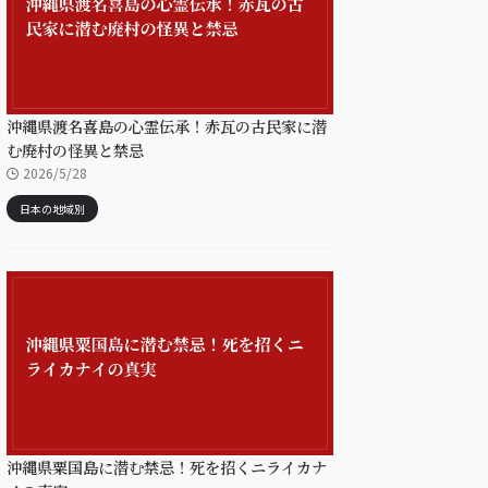
沖縄県渡名喜島の心霊伝承！赤瓦の古民家に潜
む廃村の怪異と禁忌
2026/5/28
日本の地域別
沖縄県粟国島に潜む禁忌！死を招くニライカナ