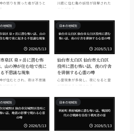
神の怒りを買った者が迷うと
川底に住む亀の妖怪が目撃された
る。
ことがある。
の地域別
日本の地域別
2026/5/13
2026/5/13
市泉区 泉ヶ岳に潜む怖
仙台市太白区 仙台市太白区
話、山の神が住む地で夜に
役所に潜む怖い話、夜の庁舎
きる不思議な現象
を徘徊する心霊の噂
神が住むとされ、夜は不思議
心霊現象が多発し、夜になると霊
象が起きる。
が徘徊すると噂される。
の地域別
日本の地域別
2026/5/13
2026/5/13