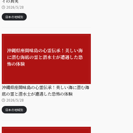
イの真実
2026/5/28
日本の地域別
沖縄県座間味島の心霊伝承！美しい海に潜む海
底の霊と潜水士が遭遇した恐怖の体験
2026/5/28
日本の地域別