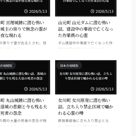
2026/5/13
2026/5/13
町 亘理城跡に潜む怖い
山元町 山元ダムに潜む怖い
、城主の祟りで無念の霊が
話、建設中の事故で亡くなっ
な夜な現れる
た作業員の心霊
の祟りで霊が出るとされ、怪
ダム建設中の事故で亡くなった作
多く語られる。
業員の霊が現れると言われる。
の地域別
日本の地域別
2026/5/13
2026/5/13
町 丸山城跡に潜む怖い
女川町 女川原発に潜む怖い
、落城の悲劇と今も残る大
話、立ち入り禁止区域で囁か
の死者の怨念
れる心霊の噂
の際の大量の死者の怨念が残
原発事故後に立ち入り禁止とな
伝えられる。
り、霊が出ると噂される。