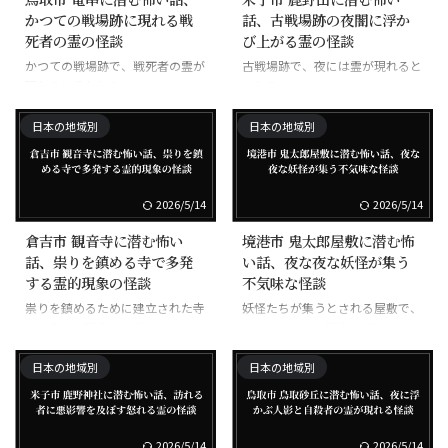
かつての戦場跡に現れる戦
話、古戦場跡の夜闇に浮か
死者の霊の怪談
び上がる霊の怪談
かつての戦場跡で、戦死者の霊が
古戦場跡で、夜には霊が現れると
現れると言われる
される
日本の地域別
日本の地域別
2026/5/14
2026/5/14
倉吉市 観音寺に潜む怖い
境港市 鬼太郎屋敷に潜む怖
話、祟りを鎮める寺で多発
い話、夜な夜な妖怪が集う
する霊的現象の怪談
不気味な怪談
祟りを鎮めるために建立された寺
妖怪たちが集うとされる屋敷で、
で、霊的な現象が多発するという
夜には不気味な現象が起こるとい
う
日本の地域別
日本の地域別
2026/5/14
2026/5/14