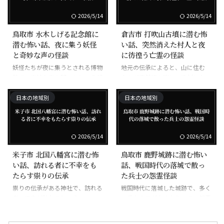
2026/5/14
2026/5/14
鳥取市 水木しげる記念館に
倉吉市 打吹山古墳に潜む怖
潜む怖い話、夜に集う妖怪
い話、突然消えた村人と夜
と奇妙な声の怪談
に彷徨う亡霊の怪談
妖怪たちが夜に集うとされる博物
地元の伝承によると、山に住む
館で、奇妙な声を聞いたという報
人々が突然姿を消し、廃村となっ
告がある
た。夜にはその亡霊が出るとされ
る
日本の地域別
日本の地域別
2026/5/14
2026/5/14
米子市 北国八幡宮に潜む怖
鳥取市 鹿野城跡に潜む怖い
い話、訪れる者に不幸をも
話、戦国時代の落城で散っ
たらす祟りの伝承
た兵士の怨霊怪談
祟りの伝承がある神社で、訪れる
戦国時代に落城した城跡で、多く
者に不幸が訪れるという
の兵士や民が亡くなり、その怨霊
が彷徨うと言われる