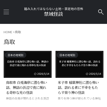
踏み入れてはならない土地・禁足地の恐怖
禁域怪談
HOME
>
鳥取
鳥取
日本の地域別
日本の地域別
2026/5/14
2026/5/14
鳥取市 白兎海岸に潜む怖い
米子市 稲葉神社に潜む怖い
話、神話の浜辺で夜に現れ
話、訪れる者に不幸をもた
る奇妙な光の怪談
らす祟り神の怪談
神話の白兎が現れるとされる浜辺
祟りを持つ神が祀られている神社
で、夜には奇妙な光が見えるとい
で、訪れる者に不幸が訪れるとい