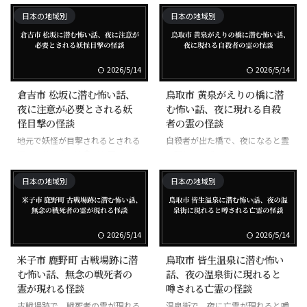
う
う
日本の地域別
日本の地域別
2026/5/14
2026/5/14
倉吉市 松坂に潜む怖い話、
鳥取市 黄泉がえりの橋に潜
夜に注意が必要とされる妖
む怖い話、夜に現れる自殺
怪目撃の怪談
者の霊の怪談
地元で妖怪が目撃されるとされる
自殺者が出た橋で、夜になると霊
坂で、特に夜に注意が必要とされ
が現れると噂される
る
日本の地域別
日本の地域別
2026/5/14
2026/5/14
米子市 鹿野町 古戦場跡に潜
鳥取市 皆生温泉に潜む怖い
む怖い話、無念の戦死者の
話、夜の温泉街に現れると
霊が現れる怪談
噂される亡霊の怪談
古戦場跡で、戦死者の霊が現れる
温泉街で、夜に亡霊が現れると噂