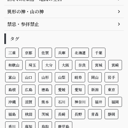
異形の神・山の神
禁忌・参拝禁止
タグ
三重
京都
佐賀
兵庫
北海道
千葉
和歌山
埼玉
大分
大阪
奈良
宮城
宮崎
富山
山口
山形
山梨
岐阜
岡山
岩手
島根
広島
徳島
愛媛
愛知
新潟
東京
沖縄
滋賀
熊本
石川
神奈川
福井
福岡
福島
秋田
茨城
長崎
長野
青森
静岡
香川
高知
鳥取
鹿児島