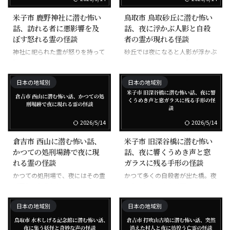
米子市 鹿野神社に潜む怖い
鳥取市 鳥取砂丘に潜む怖い
話、訪れる者に悪影響を及
話、夜に浮かぶ人影と自殺
ぼす怒れる霊の怪談
者の霊が現れる怪談
神社に祀られた霊が怒りを持って
砂丘では夜になると人影が浮かぶ
現れるとされ、訪れる者に悪影響
とされ、自殺者の霊が現れるとい
を及ぼすという
う噂がある
日本の地域別
日本の地域別
2026/5/14
2026/5/14
倉吉市 西山に潜む怖い話、
米子市 旧深谷橋に潜む怖い
かつての処刑場跡で夜に現
話、夜に響くうめき声と窓
れる霊の怪談
ガラスに残る手形の怪談
かつての処刑場で、夜にはその霊
かつて多くの自殺者が出た橋。夜
が現れると言われる
になるとうめき声が聞こえ、車の
窓ガラスに手形がつくという
日本の地域別
日本の地域別