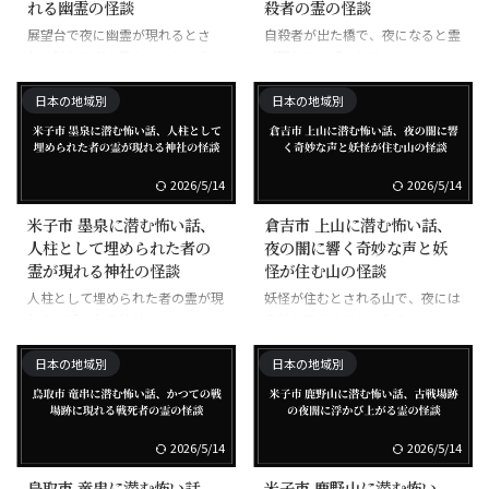
れる幽霊の怪談
殺者の霊の怪談
展望台で夜に幽霊が現れるとさ
自殺者が出た橋で、夜になると霊
れ、訪れる者を驚かせるという
が現れると噂される
日本の地域別
日本の地域別
2026/5/14
2026/5/14
米子市 墨泉に潜む怖い話、
倉吉市 上山に潜む怖い話、
人柱として埋められた者の
夜の闇に響く奇妙な声と妖
霊が現れる神社の怪談
怪が住む山の怪談
人柱として埋められた者の霊が現
妖怪が住むとされる山で、夜には
れると噂される神社
奇妙な声がするとされる
日本の地域別
日本の地域別
2026/5/14
2026/5/14
鳥取市 竜串に潜む怖い話、
米子市 鹿野山に潜む怖い