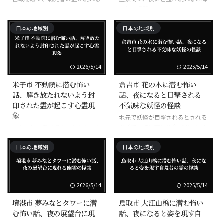
と言われる
される場所
日本の地域別
日本の地域別
2026/5/14
2026/5/14
米子市 不動院に潜む怖い
倉吉市 花の木に潜む怖い
話、解き放たれないよう封
話、夜になると目撃される
印された霊が起こす心霊現
不気味な妖怪の怪談
象
地元で妖怪が目撃されるとされる
場所で、特に夜に注意が必要とさ
封印された霊が解き放たれないよ
れる
う祀られている寺で、霊的な現象
日本の地域別
日本の地域別
が報告されている
2026/5/14
2026/5/14
境港市 夢みなとタワーに潜
鳥取市 大江山橋に潜む怖い
む怖い話、夜の展望台に現
話、夜になると姿を現す自