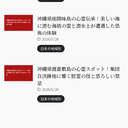
沖縄県座間味島の心霊伝承！美しい海
に潜む海底の霊と潜水士が遭遇した恐
怖の体験
2026/5/28
日本の地域別
沖縄県渡嘉敷島の心霊スポット！集団
自決跡地に響く慰霊の怪と恐ろしい禁
忌
2026/5/28
日本の地域別