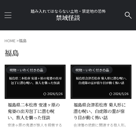
踏み入れてはならない土地・禁足地の恐怖
禁域怪談
HOME
>
福島
福島
呪物・いわく付きの品
呪物・いわく付きの品
2026/5/26
2026/5/26
福島県二本松市 安達ヶ原の
福島県会津若松市 菊人形に
鬼婆の出刃包丁に潜む呪
潜む呪い、白虎隊の霊が宿
い、旅人を襲った怪談
り目が動く怖い話
安達ヶ原の鬼婆が旅人を殺害する
会津藩の悲劇に関連する菊人形。
のに使った出刃包丁。観世寺に実
白虎隊の霊が宿るとされ、目が動