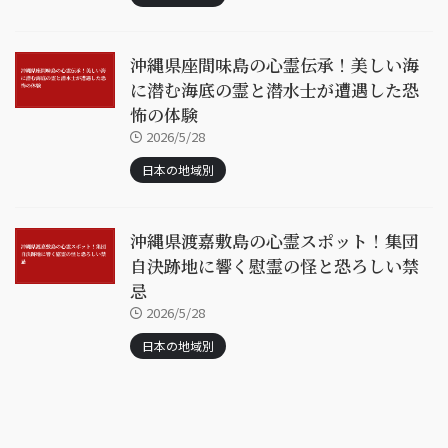
沖縄県座間味島の心霊伝承！美しい海
に潜む海底の霊と潜水士が遭遇した恐
怖の体験
2026/5/28
日本の地域別
沖縄県渡嘉敷島の心霊スポット！集団
自決跡地に響く慰霊の怪と恐ろしい禁
忌
2026/5/28
日本の地域別