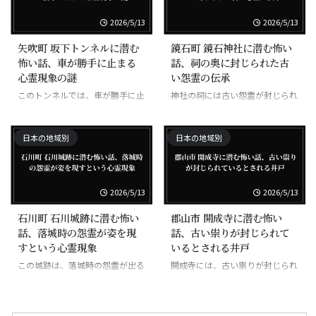
2026/5/13
2026/5/13
矢吹町 坂下トンネルに潜む
鏡石町 鏡石神社に潜む怖い
怖い話、車が勝手に止まる
話、祠の奥に封じられた古
心霊現象の謎
い怨霊の伝承
このトンネルでは、車が勝手に止
神社の祠には古い怨霊が封じられ
まる怪奇現象が報告されている。
ているという伝説がある。
日本の地域別
日本の地域別
2026/5/13
2026/5/13
石川町 石川城跡に潜む怖い
郡山市 開成寺に潜む怖い
話、落城時の怨霊が姿を現
話、古い祟りが封じられて
すという心霊現象
いるとされる井戸
この城跡は、落城時の怨霊が出る
開成寺には、古い祟りが封じられ
と恐れられている。
ているとされる井戸がある。