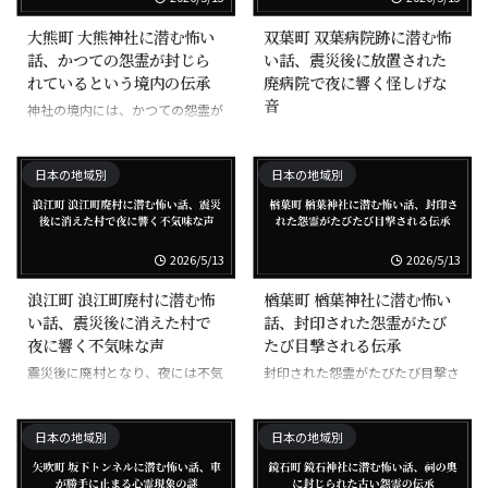
大熊町 大熊神社に潜む怖い
双葉町 双葉病院跡に潜む怖
話、かつての怨霊が封じら
い話、震災後に放置された
れているという境内の伝承
廃病院で夜に響く怪しげな
音
神社の境内には、かつての怨霊が
封じられていると伝えられる。
震災後に放置された病院で、夜に
怪しげな音が聞こえる。
日本の地域別
日本の地域別
2026/5/13
2026/5/13
浪江町 浪江町廃村に潜む怖
楢葉町 楢葉神社に潜む怖い
い話、震災後に消えた村で
話、封印された怨霊がたび
夜に響く不気味な声
たび目撃される伝承
震災後に廃村となり、夜には不気
封印された怨霊がたびたび目撃さ
味な声が聞こえるとされる。
れるという伝説がある。
日本の地域別
日本の地域別