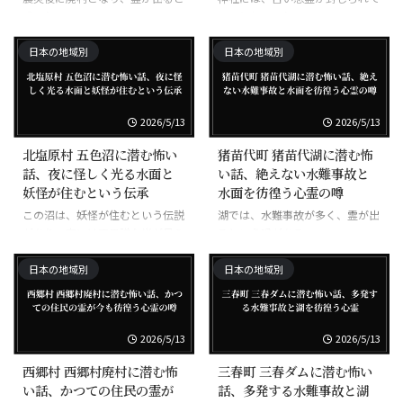
噂される。
いると伝えられる。
日本の地域別
日本の地域別
2026/5/13
2026/5/13
北塩原村 五色沼に潜む怖い
猪苗代町 猪苗代湖に潜む怖
話、夜に怪しく光る水面と
い話、絶えない水難事故と
妖怪が住むという伝承
水面を彷徨う心霊の噂
この沼は、妖怪が住むという伝説
湖では、水難事故が多く、霊が出
があり、夜には不思議な光が見ら
るという噂がある。
れる。
日本の地域別
日本の地域別
2026/5/13
2026/5/13
西郷村 西郷村廃村に潜む怖
三春町 三春ダムに潜む怖い
い話、かつての住民の霊が
話、多発する水難事故と湖