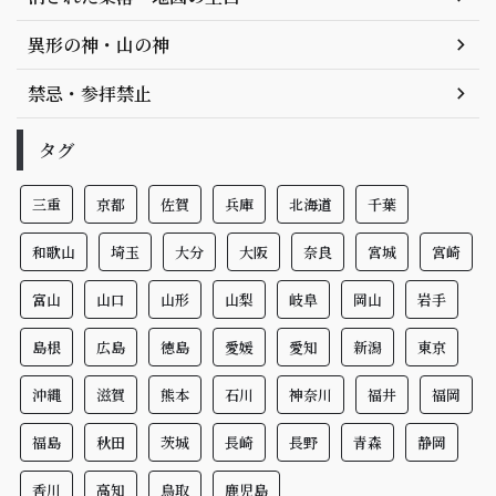
異形の神・山の神
禁忌・参拝禁止
タグ
三重
京都
佐賀
兵庫
北海道
千葉
和歌山
埼玉
大分
大阪
奈良
宮城
宮崎
富山
山口
山形
山梨
岐阜
岡山
岩手
島根
広島
徳島
愛媛
愛知
新潟
東京
沖縄
滋賀
熊本
石川
神奈川
福井
福岡
福島
秋田
茨城
長崎
長野
青森
静岡
香川
高知
鳥取
鹿児島