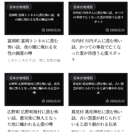
物が保管されている。
くという目撃談がある。
日本の地域別
日本の地域別
2026/5/13
2026/5/13
富岡町 富岡トンネルに潜む
川内村 川内ダムに潜む怖い
怖い話、夜の闇に現れる女
話、かつての事故で亡くな
性の幽霊の噂
った霊が彷徨う心霊スポッ
ト
このトンネルでは、夜に女性の幽
霊が現れると噂される。
ダム湖では、かつての事故で亡く
なった人の霊が出るとされる。
日本の地域別
日本の地域別
2026/5/13
2026/5/13
広野町 広野町廃村に潜む怖
葛尾村 葛尾神社に潜む怖い
い話、震災後に無人となっ
話、古い怨霊が封じられて
た地に囁かれる心霊の噂
いると語り継がれる伝承
震災後に廃村となり、霊が出ると
神社には、古い怨霊が封じられて