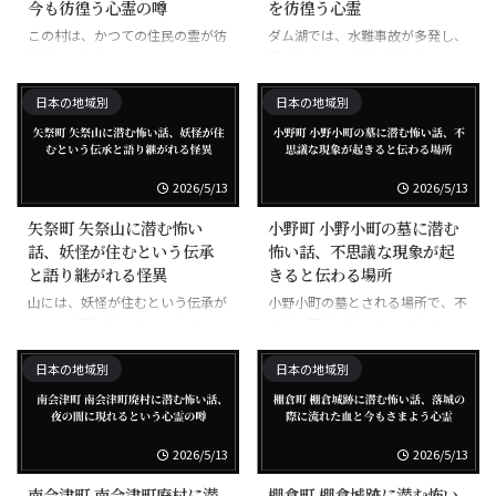
今も彷徨う心霊の噂
を彷徨う心霊
この村は、かつての住民の霊が彷
ダム湖では、水難事故が多発し、
徨うとされる。
霊が出るという噂が絶えない。
日本の地域別
日本の地域別
2026/5/13
2026/5/13
矢祭町 矢祭山に潜む怖い
小野町 小野小町の墓に潜む
話、妖怪が住むという伝承
怖い話、不思議な現象が起
と語り継がれる怪異
きると伝わる場所
山には、妖怪が住むという伝承が
小野小町の墓とされる場所で、不
あり、怪異が起きるとされる。
思議な現象が起きると伝わる。
日本の地域別
日本の地域別
2026/5/13
2026/5/13
南会津町 南会津町廃村に潜
棚倉町 棚倉城跡に潜む怖い