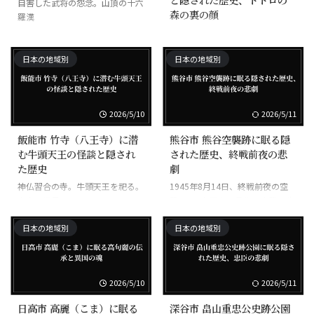
自害した武将の怨念。山頂の十六
森の裏の顔
羅漢
水没した集落の記憶。トトロの森
の裏の顔
日本の地域別
日本の地域別
2026/5/10
2026/5/11
飯能市 竹寺（八王寺）に潜
熊谷市 熊谷空襲跡に眠る隠
む牛頭天王の怪談と隠され
された歴史、終戦前夜の悲
た歴史
劇
神仏習合の寺。牛頭天王を祀る。
1945年8月14日、終戦前夜の空
山中の怪異
襲。266名死亡。最後の空襲の悲
劇
日本の地域別
日本の地域別
2026/5/10
2026/5/11
日高市 高麗（こま）に眠る
深谷市 畠山重忠公史跡公園