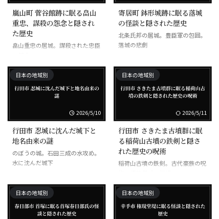
嵐山町 菅谷館跡に眠る畠山
寄居町 鉢形城跡に眠る落城
重忠、謀殺の怨念と隠され
の怪談と隠された歴史
た歴史
北条氏邦の居城。豊臣軍の包囲。
落城の悲劇
畠山重忠の居城。謀殺された忠臣
の怨念
日本の地域別
日本の地域別
2026/5/10
2026/5/11
行田市 忍城に沈んだ城下と
行田市 さきたま古墳群に眠
地名由来の謎
る稲荷山古墳の鉄剣と隠さ
れた歴史の呪術
のぼうの城。石田三成の水攻め。
水に沈んだ城下
稲荷山古墳の鉄剣。古代豪族の呪
術。埋葬儀式の記憶
日本の地域別
日本の地域別