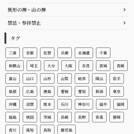
異形の神・山の神
禁忌・参拝禁止
タグ
三重
京都
佐賀
兵庫
北海道
千葉
和歌山
埼玉
大分
大阪
奈良
宮城
宮崎
富山
山口
山形
山梨
岐阜
岡山
岩手
島根
広島
徳島
愛媛
愛知
新潟
東京
沖縄
滋賀
熊本
石川
神奈川
福井
福岡
福島
秋田
茨城
長崎
長野
青森
静岡
香川
高知
鳥取
鹿児島