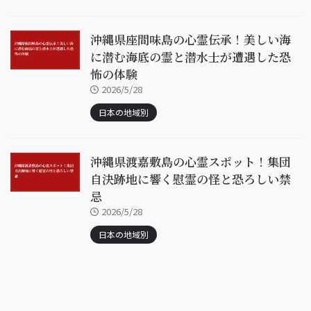
沖縄県座間味島の心霊伝承！美しい海
に潜む海底の霊と潜水士が遭遇した恐
怖の体験
2026/5/28
日本の地域別
沖縄県渡嘉敷島の心霊スポット！集団
自決跡地に響く慰霊の怪と恐ろしい禁
忌
2026/5/28
日本の地域別