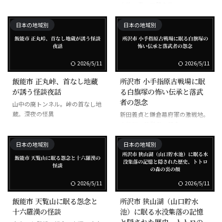
女性の霊の目撃多数
日本の地域別
日本の地域別
2026/5/11
2026/5/11
飯能市 正丸峠、首なし地蔵
所沢市 小手指原古戦場に眠
が誘う怪談夜話
る白旗塚の怖い伝承と落武
者の怨念
山中の廃トンネル。峠の首なし地
蔵。深夜の怪異
新田義貞と鎌倉幕府軍の激戦地。
白旗塚。落武者の怨念
日本の地域別
日本の地域別
2026/5/11
2026/5/11
飯能市 天覧山に眠る怨念と
所沢市 狭山湖（山口貯水
十六羅漢の怪談
池）に眠る水没集落の記憶
と隠された歴史、トトロの