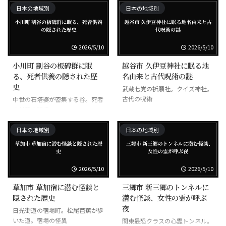
日本の地域別
日本の地域別
2026/5/10
2026/5/10
小川町 割谷の板碑群に眠
越谷市 久伊豆神社に眠る地
る、死者供養の隠された歴
名由来と古代呪術の謎
史
武蔵七党の祈願社。クイズ神社。
古代の呪術
中世の石塔婆が密集する谷。死者
の供養の記憶
日本の地域別
日本の地域別
2026/5/10
2026/5/10
草加市 草加宿に潜む怪談と
三郷市 新三郷のトンネルに
隠された歴史
潜む怪談、女性の霊が呼ぶ
夜
日光街道の宿場町。松尾芭蕉が歩
いた道。宿場の怪異
関東最恐クラスの心霊トンネル。