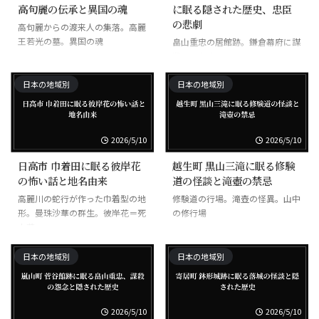
高句麗の伝承と異国の魂
に眠る隠された歴史、忠臣
の悲劇
高句麗からの渡来人の集落。高麗
王若光の墓。異国の魂
畠山重忠の居館跡。鎌倉幕府に謀
殺された忠臣
日本の地域別
日本の地域別
2026/5/10
2026/5/10
日高市 巾着田に眠る彼岸花
越生町 黒山三滝に眠る修験
の怖い話と地名由来
道の怪談と滝壺の禁忌
高麗川の蛇行が作った巾着型の地
修験道の行場。滝壺の怪異。山中
形。曼珠沙華の群生。彼岸花＝死
の修行場
人花
日本の地域別
日本の地域別
2026/5/10
2026/5/10