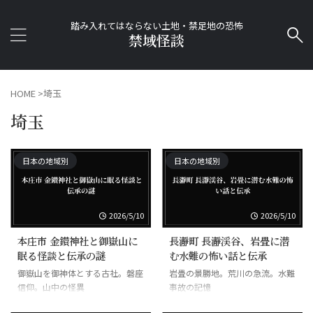
踏み入れてはならない土地・禁足地の恐怖
禁域怪談
HOME
>
埼玉
埼玉
日本の地域別
日本の地域別
2026/5/10
2026/5/10
本庄市 金鑚神社と御嶽山に
長瀞町 長瀞渓谷、岩畳に潜
眠る怪談と伝承の謎
む水難の怖い話と伝承
御嶽山を御神体とする古社。磐座
岩畳の景勝地。荒川の急流。水難
信仰。山中の怪異
事故の記憶