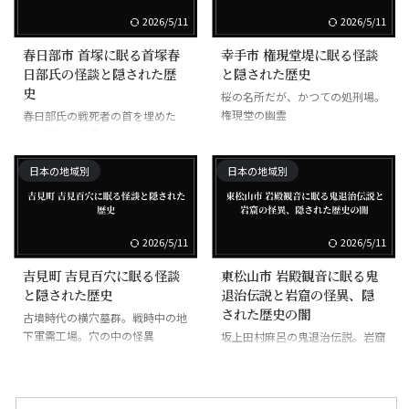
2026/5/11
2026/5/11
春日部市 首塚に眠る首塚春
幸手市 権現堂堤に眠る怪談
日部氏の怪談と隠された歴
と隠された歴史
史
桜の名所だが、かつての処刑場。
権現堂の幽霊
春日部氏の戦死者の首を埋めた
塚。首塚の怪異
日本の地域別
日本の地域別
2026/5/11
2026/5/11
吉見町 吉見百穴に眠る怪談
東松山市 岩殿観音に眠る鬼
と隠された歴史
退治伝説と岩窟の怪異、隠
された歴史の闇
古墳時代の横穴墓群。戦時中の地
下軍需工場。穴の中の怪異
坂上田村麻呂の鬼退治伝説。岩窟
の怪異