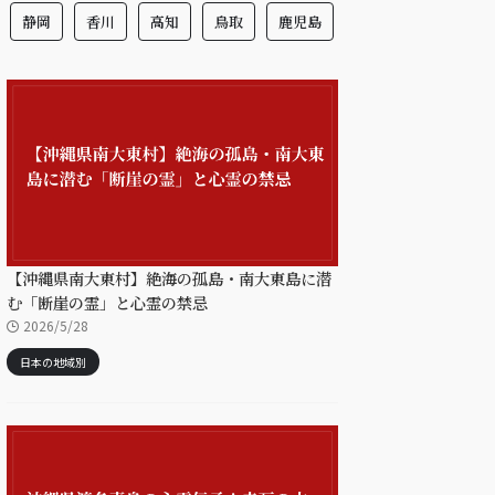
静岡
香川
高知
鳥取
鹿児島
【沖縄県南大東村】絶海の孤島・南大東島に潜
む「断崖の霊」と心霊の禁忌
2026/5/28
日本の地域別