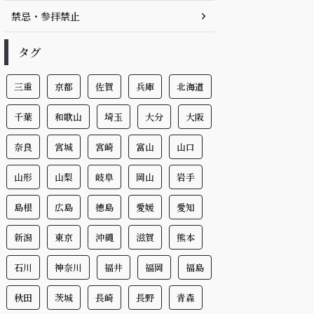
禁忌・参拝禁止
タグ
三重
京都
佐賀
兵庫
北海道
千葉
和歌山
埼玉
大分
大阪
奈良
宮城
宮崎
富山
山口
山形
山梨
岐阜
岡山
岩手
島根
広島
徳島
愛媛
愛知
新潟
東京
沖縄
滋賀
熊本
石川
神奈川
福井
福岡
福島
秋田
茨城
長崎
長野
青森