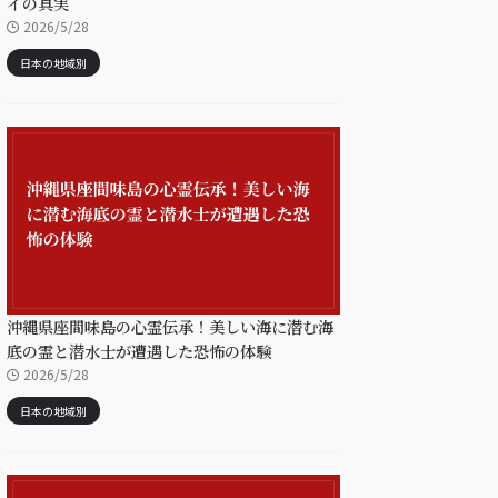
イの真実
2026/5/28
日本の地域別
沖縄県座間味島の心霊伝承！美しい海に潜む海
底の霊と潜水士が遭遇した恐怖の体験
2026/5/28
日本の地域別