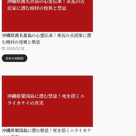
沖縄県渡名喜島の心霊伝承！赤瓦の古民家に潜
む廃村の怪異と禁忌
2026/5/28
日本の地域別
沖縄県粟国島に潜む禁忌！死を招くニライカナ