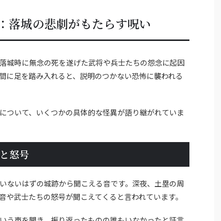
：落城の悲劇がもたらす呪い
落城時に無念の死を遂げた武将や兵士たちの怨念に起因
間に足を踏み入れると、説明のつかない恐怖に襲われる
について、いくつかの具体的な怪異が語り継がれていま
と怒号
いないはずの城跡から聞こえる音です。深夜、土塁の周
音や武士たちの怒号が聞こえてくると言われています。
いう声を聞き、振り返ったものの誰もいなかったと証言