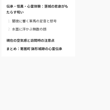
伝承・怪異・心霊体験：落城の悲劇がも
たらす呪い
闇夜に響く軍馬の足音と怒号
水面に浮かぶ無数の顔
現在の空気感と訪問時の注意点
まとめ：寄居町 鉢形城跡の心霊伝承