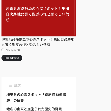
沖縄県渡嘉敷島の心霊スポット！集団自決跡地
に響く慰霊の怪と恐ろしい禁忌
2026/5/28
日本の地域別
目次
埼玉県の心霊スポット「寄居町 鉢形城
跡」の概要
地名の由来と血塗られた歴史的背景