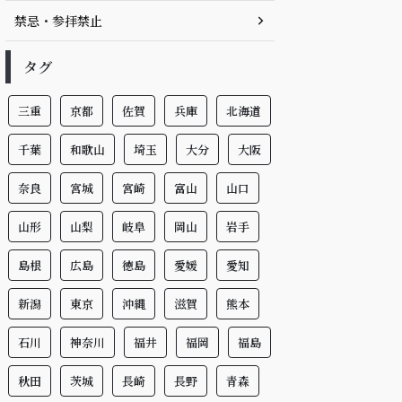
禁忌・参拝禁止
タグ
三重
京都
佐賀
兵庫
北海道
千葉
和歌山
埼玉
大分
大阪
奈良
宮城
宮崎
富山
山口
山形
山梨
岐阜
岡山
岩手
島根
広島
徳島
愛媛
愛知
新潟
東京
沖縄
滋賀
熊本
石川
神奈川
福井
福岡
福島
秋田
茨城
長崎
長野
青森