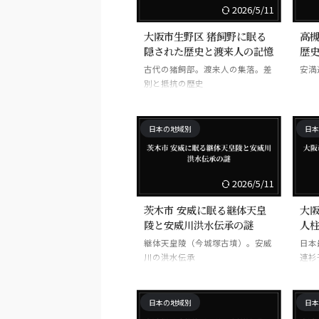
2026/5/11
大阪市生野区 猪飼野に眠る
高槻
隠された歴史と渡来人の記憶
歴
古代の猪飼部。渡来人の集落。差
安満
別と抵抗の歴史
日本の地域別
日本
2026/5/11
茨木市 安威に眠る継体天皇
大阪
陵と安威川洪水伝承の謎
人
継体天皇陵（今城塚古墳）。安威
日本
川の洪水伝承
連衫
日本の地域別
日本