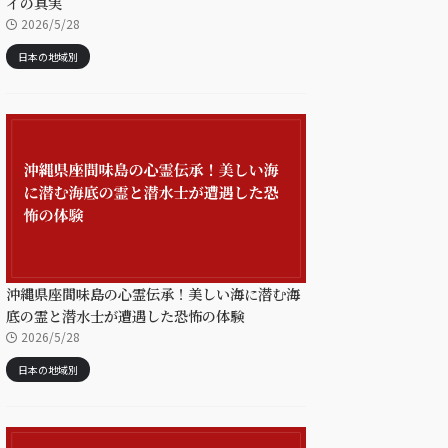
イの真実
2026/5/28
日本の地域別
沖縄県座間味島の心霊伝承！美しい海に潜む海
底の霊と潜水士が遭遇した恐怖の体験
2026/5/28
日本の地域別