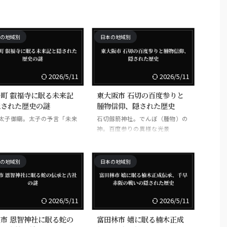
の地域別
日本の地域別
2026/5/11
2026/5/11
町 叡福寺に眠る未来記
東大阪市 石切の百度参りと
隠された歴史の謎
腫物信仰、隠された歴史
太子御廟。太子の予言「未来
石切劔箭神社。でんぼ（腫物）の
神。百度参りの異様な光景
の地域別
日本の地域別
2026/5/11
2026/5/11
市 恩智神社に眠る蛇の
富田林市 嬉に眠る楠木正成