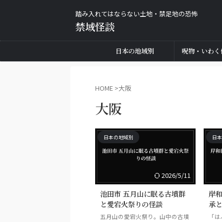
踏み入れてはならない土地・禁足地の恐怖
禁域怪談
日本の地域別
呪物・いわく
HOME
>
大阪
大阪
日本の地域別
日本
2026/5/11
池田市 五月山に眠る古墳群
岸和
と愛宕火祭りの怪談
承
五月山の愛宕火祭り。山中の古墳
「は