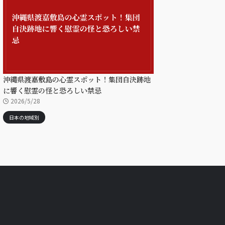
沖縄県渡嘉敷島の心霊スポット！集団自決跡地
に響く慰霊の怪と恐ろしい禁忌
2026/5/28
日本の地域別