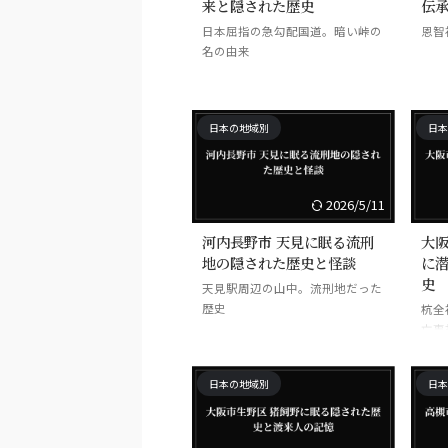
来と隠された歴史
伝
日本屈指の急勾配国道。暗い峠の
恩智
名の由来
日本の地域別
日本
2026/5/11
河内長野市 天見に眠る流刑
大阪
地の隠された歴史と怪談
に
史
天見駅周辺の山中。流刑地だった
歴史
杭全
亡事
日本の地域別
日本