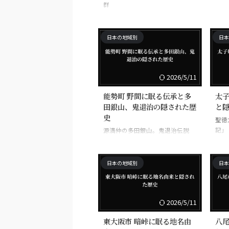
群
日本の地域別
日本
2026/5/11
能勢町 野間に眠る伝承と多
太子
田銀山、鬼退治の隠された歴
と
史
聖徳
記」
源満仲の多田銀山。鬼退治伝説
日本の地域別
日本
2026/5/11
東大阪市 暗峠に眠る地名由
八尾