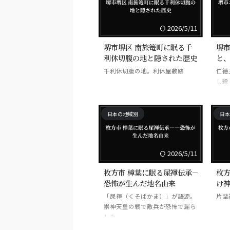
2026/5/11
堺市堺区 南旅篭町に眠る千
堺市
利休切腹の地と隠された歴史
と
千利休切腹の地。利休屋敷跡
仁徳
し殺
日本の地域別
日本
2026/5/11
枚方市 樟葉に眠る屎褌伝承――
枚方
恐怖が生んだ地名由来
け
「屎褌（くそばかま）」が語源。
片埜
崇神天皇の戦で敵兵が恐怖で漏ら
した