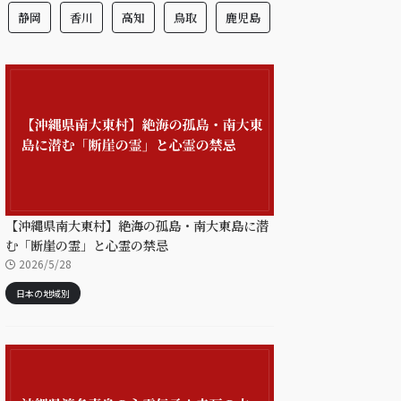
静岡
香川
高知
鳥取
鹿児島
【沖縄県南大東村】絶海の孤島・南大東島に潜
む「断崖の霊」と心霊の禁忌
2026/5/28
日本の地域別