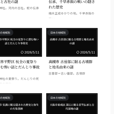
承と古社の謎
伝承、千早赤阪の戦いの隠さ
れた歴史
神社。河内の古社。蛇の伝承
楠木正成ゆかりの地。千早赤阪の
戦い
の地域別
日本の地域別
2026/5/11
2026/5/11
市平野区 杭全の夏祭り
高槻市 古曽部に眠る古墳群
潜む怖い話とだんじり事故
と地名由来の謎
古曽部＝古い墓部。古墳群
神社の夏祭り。だんじりの死
故の歴史
の地域別
日本の地域別