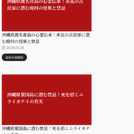
沖縄県渡名喜島の心霊伝承！赤瓦の古民家に潜
む廃村の怪異と禁忌
2026/5/28
日本の地域別
沖縄県粟国島に潜む禁忌！死を招くニライカナ