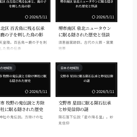
2026/5/11
2026/5/11
北区 百舌鳥に残る伝承
堺市南区 泉北ニュータウン
、鹿の子を刺した鳥の影
に眠る隠された歴史と怪談
天皇陵。百舌鳥＝鹿の子を刺
須恵器窯跡群。古代の火葬・窯業
した鳥の伝承
地帯
の地域別
日本の地域別
2026/5/11
2026/5/11
市 牧野の鬼伝説と方除
交野市 星田に眠る隕石伝承
神社に眠る隠された歴史
と妙見信仰の謎
神社の鬼伝説。方除けの社
隕石落下伝説「星の降る里」。妙
見信仰