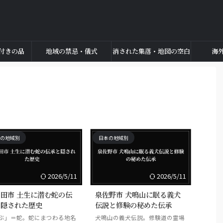
付きの品
地域の禁忌・儀式
消された集落・地図の空白
海
の地域別
日本の地域別
2026/5/11
2026/5/11
田市 土生に潜む蛇の伝
泉佐野市 犬鳴山に眠る義犬
と隠された歴史
伝説と修験の秘めた伝承
ぶ」＝蛇。蛇にまつわる地名
犬鳴山の義犬伝説。修験道の霊場