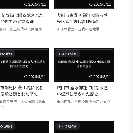
2026/5/11
2026/5/11
市 安満に眠る隠された
大阪市東成区 深江に眠る菅
史と弥生の大集落跡
笠伝承と古代湿地の謎
遺跡。弥生時代の大集落跡
深江の菅笠。古代の湿地帯
の地域別
日本の地域別
2026/5/11
2026/5/11
市鶴見区 茨田堤に眠る
吹田市 垂水神社に眠る雨乞
柱伝承と隠された歴史
い伝承と隠された歴史
最古の堤防。人柱伝説（茨田
垂水神社。旱魃の際の雨乞い伝承
子）
の地域別
日本の地域別