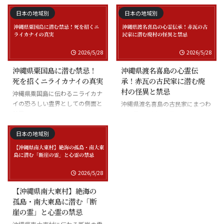
士の怪談
日本の地域別
日本の地域別
2026/5/28
2026/5/28
沖縄県粟国島に潜む禁忌！
沖縄県渡名喜島の心霊伝
死を招くニライカナイの真実
承！赤瓦の古民家に潜む廃
村の怪異と禁忌
沖縄県粟国島に伝わるニライカナ
イの恐ろしい霊界としての側面と
沖縄県渡名喜島の古民家にまつわ
禁忌
る怪異と廃村の伝承
日本の地域別
2026/5/28
【沖縄県南大東村】絶海の
孤島・南大東島に潜む「断
崖の霊」と心霊の禁忌