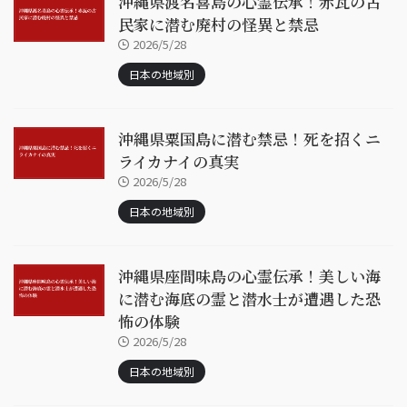
沖縄県渡名喜島の心霊伝承！赤瓦の古
民家に潜む廃村の怪異と禁忌
2026/5/28
日本の地域別
沖縄県粟国島に潜む禁忌！死を招くニ
ライカナイの真実
2026/5/28
日本の地域別
沖縄県座間味島の心霊伝承！美しい海
に潜む海底の霊と潜水士が遭遇した恐
怖の体験
2026/5/28
日本の地域別