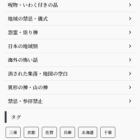
呪物・いわく付きの品
地域の禁忌・儀式
怨霊・祟り神
日本の地域別
海外の怖い話
消された集落・地図の空白
異形の神・山の神
禁忌・参拝禁止
タグ
三重
京都
佐賀
兵庫
北海道
千葉