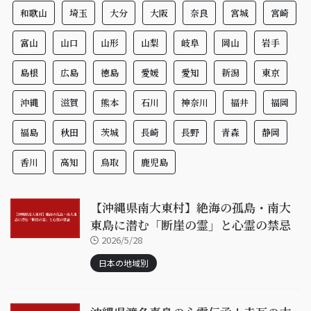
和歌山
埼玉
大分
大阪
奈良
宮城
宮崎
富山
山口
山形
山梨
岐阜
岡山
岩手
島根
広島
徳島
愛媛
愛知
新潟
東京
沖縄
滋賀
熊本
石川
神奈川
福井
福岡
福島
秋田
茨城
長崎
長野
青森
静岡
香川
高知
鳥取
鹿児島
【沖縄県南大東村】絶海の孤島・南大
東島に潜む「断崖の霊」と心霊の禁忌
2026/5/28
日本の地域別