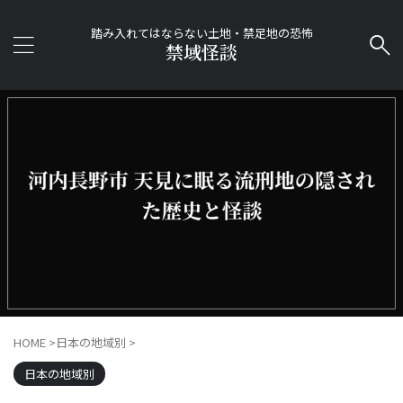
踏み入れてはならない土地・禁足地の恐怖
禁域怪談
HOME
>
日本の地域別
>
日本の地域別