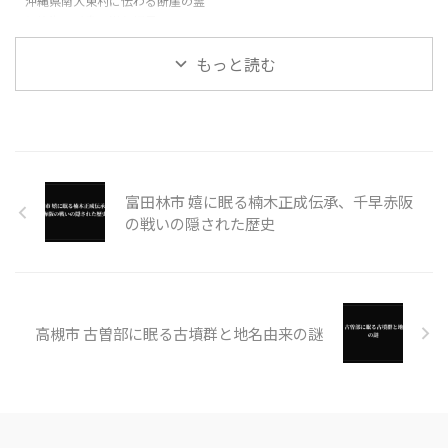
沖縄県南大東村に伝わる断崖の霊
と絶海の孤島に潜む怪異
もっと読む
富田林市 嬉に眠る楠木正成伝承、千早赤阪
の戦いの隠された歴史
高槻市 古曽部に眠る古墳群と地名由来の謎