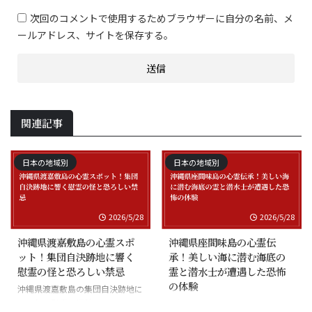
次回のコメントで使用するためブラウザーに自分の名前、メ
ールアドレス、サイトを保存する。
関連記事
日本の地域別
日本の地域別
2026/5/28
2026/5/28
沖縄県渡嘉敷島の心霊スポ
沖縄県座間味島の心霊伝
ット！集団自決跡地に響く
承！美しい海に潜む海底の
慰霊の怪と恐ろしい禁忌
霊と潜水士が遭遇した恐怖
の体験
沖縄県渡嘉敷島の集団自決跡地に
まつわる慰霊の怪談
沖縄県座間味島の海底の霊と潜水