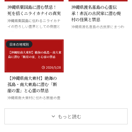
沖縄県粟国島に潜む禁忌！
沖縄県渡名喜島の心霊伝
死を招くニライカナイの真実
承！赤瓦の古民家に潜む廃
村の怪異と禁忌
沖縄県粟国島に伝わるニライカナ
イの恐ろしい霊界としての側面と
沖縄県渡名喜島の古民家にまつわ
禁忌
る怪異と廃村の伝承
日本の地域別
2026/5/28
【沖縄県南大東村】絶海の
孤島・南大東島に潜む「断
崖の霊」と心霊の禁忌
沖縄県南大東村に伝わる断崖の霊
と絶海の孤島に潜む怪異
もっと読む