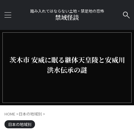
踏み入れてはならない土地・禁足地の恐怖
禁域怪談
HOME
>
日本の地域別
>
日本の地域別