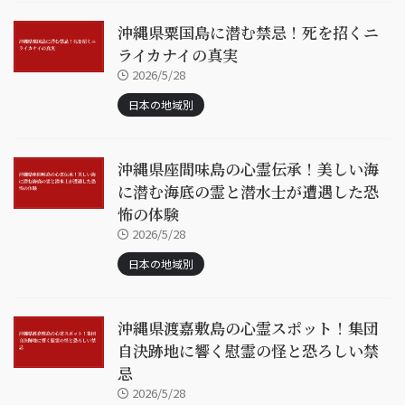
沖縄県粟国島に潜む禁忌！死を招くニ
ライカナイの真実
2026/5/28
日本の地域別
沖縄県座間味島の心霊伝承！美しい海
に潜む海底の霊と潜水士が遭遇した恐
怖の体験
2026/5/28
日本の地域別
沖縄県渡嘉敷島の心霊スポット！集団
自決跡地に響く慰霊の怪と恐ろしい禁
忌
2026/5/28