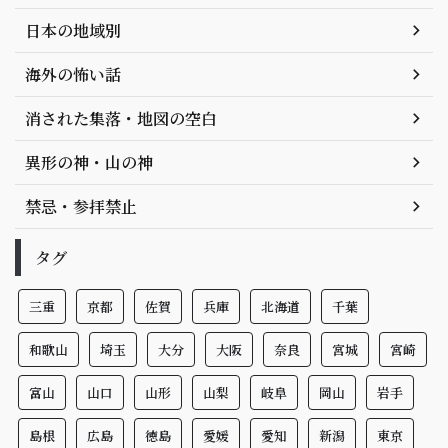
日本の地域別
海外の怖い話
消された集落・地図の空白
異形の神・山の神
禁忌・参拝禁止
タグ
三重
京都
佐賀
兵庫
北海道
千葉
和歌山
埼玉
大分
大阪
奈良
宮城
宮崎
富山
山口
山形
山梨
岐阜
岡山
岩手
島根
広島
徳島
愛媛
愛知
新潟
東京