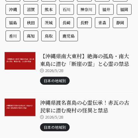
沖縄
滋賀
熊本
石川
神奈川
福井
福岡
福島
秋田
茨城
長崎
長野
青森
静岡
香川
高知
鳥取
鹿児島
【沖縄県南大東村】絶海の孤島・南大
東島に潜む「断崖の霊」と心霊の禁忌
2026/5/28
日本の地域別
沖縄県渡名喜島の心霊伝承！赤瓦の古
民家に潜む廃村の怪異と禁忌
2026/5/28
日本の地域別