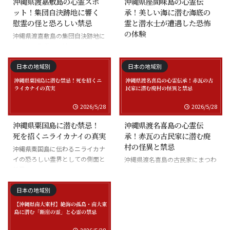
沖縄県渡嘉敷島の心霊スポ
沖縄県座間味島の心霊伝
ット！集団自決跡地に響く
承！美しい海に潜む海底の
慰霊の怪と恐ろしい禁忌
霊と潜水士が遭遇した恐怖
の体験
沖縄県渡嘉敷島の集団自決跡地に
まつわる慰霊の怪談
沖縄県座間味島の海底の霊と潜水
士の怪談
日本の地域別
日本の地域別
2026/5/28
2026/5/28
沖縄県粟国島に潜む禁忌！
沖縄県渡名喜島の心霊伝
死を招くニライカナイの真実
承！赤瓦の古民家に潜む廃
村の怪異と禁忌
沖縄県粟国島に伝わるニライカナ
イの恐ろしい霊界としての側面と
沖縄県渡名喜島の古民家にまつわ
禁忌
る怪異と廃村の伝承
日本の地域別
2026/5/28