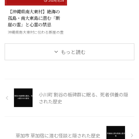
【沖縄県南大東村】絶海の
孤島・南大東島に潜む「断
崖の霊」と心霊の禁忌
沖縄県南大東村に伝わる断崖の霊
と絶海の孤島に潜む怪異
もっと読む
小川町 割谷の板碑群に眠る、死者供養の隠
された歴史
草加市 草加宿に潜む怪談と隠された歴史