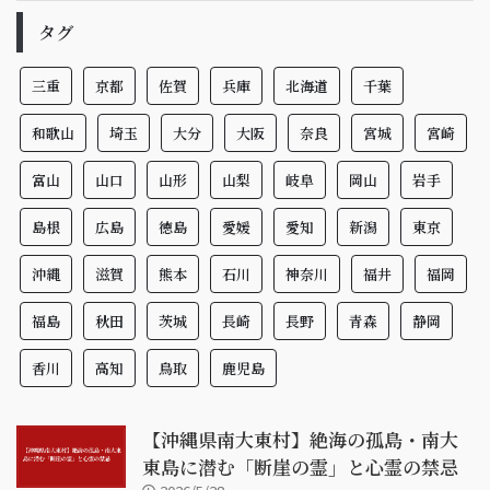
タグ
三重
京都
佐賀
兵庫
北海道
千葉
和歌山
埼玉
大分
大阪
奈良
宮城
宮崎
富山
山口
山形
山梨
岐阜
岡山
岩手
島根
広島
徳島
愛媛
愛知
新潟
東京
沖縄
滋賀
熊本
石川
神奈川
福井
福岡
福島
秋田
茨城
長崎
長野
青森
静岡
香川
高知
鳥取
鹿児島
【沖縄県南大東村】絶海の孤島・南大
東島に潜む「断崖の霊」と心霊の禁忌