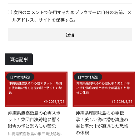
次回のコメントで使用するためブラウザーに自分の名前、メ
ールアドレス、サイトを保存する。
関連記事
日本の地域別
日本の地域別
2026/5/28
2026/5/28
沖縄県渡嘉敷島の心霊スポ
沖縄県座間味島の心霊伝
ット！集団自決跡地に響く
承！美しい海に潜む海底の
慰霊の怪と恐ろしい禁忌
霊と潜水士が遭遇した恐怖
の体験
沖縄県渡嘉敷島の集団自決跡地に
まつわる慰霊の怪談