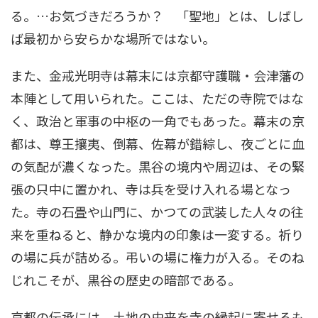
る。…お気づきだろうか？ 「聖地」とは、しばし
ば最初から安らかな場所ではない。
また、金戒光明寺は幕末には京都守護職・会津藩の
本陣として用いられた。ここは、ただの寺院ではな
く、政治と軍事の中枢の一角でもあった。幕末の京
都は、尊王攘夷、倒幕、佐幕が錯綜し、夜ごとに血
の気配が濃くなった。黒谷の境内や周辺は、その緊
張の只中に置かれ、寺は兵を受け入れる場となっ
た。寺の石畳や山門に、かつての武装した人々の往
来を重ねると、静かな境内の印象は一変する。祈り
の場に兵が詰める。弔いの場に権力が入る。そのね
じれこそが、黒谷の歴史の暗部である。
京都の伝承には、土地の由来を寺の縁起に寄せるも