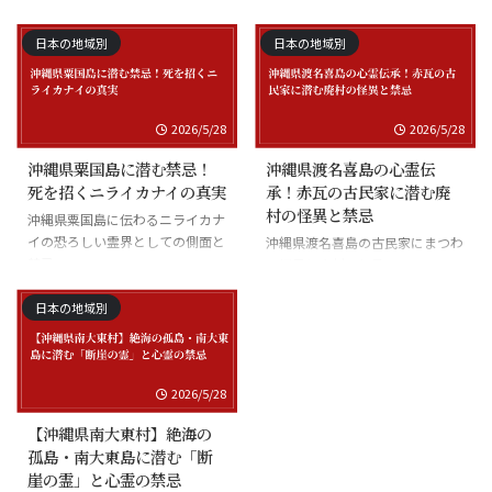
沖縄県座間味島の海底の霊と潜水
士の怪談
日本の地域別
日本の地域別
2026/5/28
2026/5/28
沖縄県粟国島に潜む禁忌！
沖縄県渡名喜島の心霊伝
死を招くニライカナイの真実
承！赤瓦の古民家に潜む廃
村の怪異と禁忌
沖縄県粟国島に伝わるニライカナ
イの恐ろしい霊界としての側面と
沖縄県渡名喜島の古民家にまつわ
禁忌
る怪異と廃村の伝承
日本の地域別
2026/5/28
【沖縄県南大東村】絶海の
孤島・南大東島に潜む「断
崖の霊」と心霊の禁忌