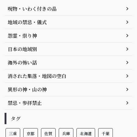
呪物・いわく付きの品
地域の禁忌・儀式
怨霊・祟り神
日本の地域別
海外の怖い話
消された集落・地図の空白
異形の神・山の神
禁忌・参拝禁止
タグ
三重
京都
佐賀
兵庫
北海道
千葉