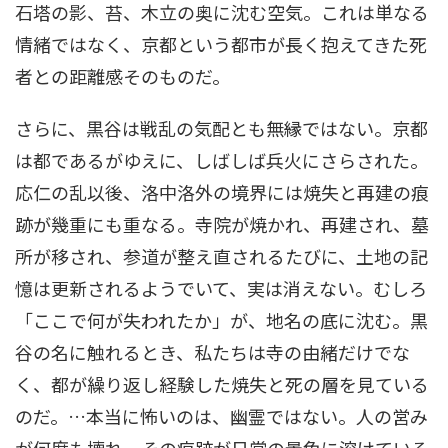
石塔の影、苔、木立の奥に沈む空気。これは単なる
情緒ではなく、京都という都市が長く抱えてきた死
者との距離感そのものだ。
さらに、黒谷は戦乱の気配とも無縁ではない。京都
は都であるがゆえに、しばしば兵火にさらされた。
応仁の乱以後、洛中洛外の境界には焼失と再建の痕
跡が幾重にも重なる。寺院が焼かれ、再建され、墓
所が移され、参道が整え直されるたびに、土地の記
憶は更新されるようでいて、実は消えない。むしろ
「ここで何が失われたか」が、地名の底に沈む。黒
谷の名に触れるとき、私たちは寺の由緒だけでな
く、都が繰り返し経験した焼失と死の層を見ている
のだ。…本当に怖いのは、幽霊ではない。人の営み
が何度も壊れ、その痕跡が日常の景色に溶けている