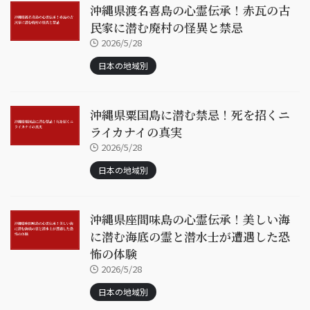
沖縄県渡名喜島の心霊伝承！赤瓦の古
民家に潜む廃村の怪異と禁忌
2026/5/28
日本の地域別
沖縄県粟国島に潜む禁忌！死を招くニ
ライカナイの真実
2026/5/28
日本の地域別
沖縄県座間味島の心霊伝承！美しい海
に潜む海底の霊と潜水士が遭遇した恐
怖の体験
2026/5/28
日本の地域別