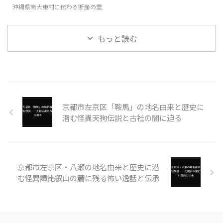
沖縄県南大東村に伝わる断崖の霊
と絶海の孤島に潜む怪異
もっと読む
京都市左京区「鞍馬」の地名由来と歴史に
潜む怪異――天狗伝説と古社の闇に迫る
京都市左京区・八瀬の地名由来と歴史に潜
む怪異譚――比叡山の麓に残る怖い逸話と伝承