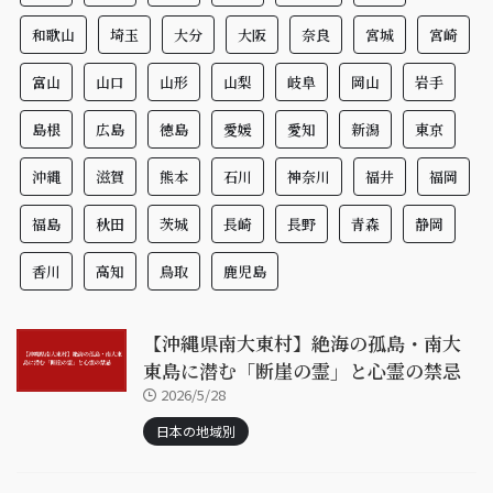
和歌山
埼玉
大分
大阪
奈良
宮城
宮崎
富山
山口
山形
山梨
岐阜
岡山
岩手
島根
広島
徳島
愛媛
愛知
新潟
東京
沖縄
滋賀
熊本
石川
神奈川
福井
福岡
福島
秋田
茨城
長崎
長野
青森
静岡
香川
高知
鳥取
鹿児島
【沖縄県南大東村】絶海の孤島・南大
東島に潜む「断崖の霊」と心霊の禁忌
2026/5/28
日本の地域別