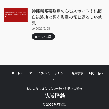
沖縄県渡嘉敷島の心霊スポット！集団
自決跡地に響く慰霊の怪と恐ろしい禁
忌
2026/5/28
日本の地域別
当サイトについて
プライバシーポリシー
免責事項
お問い合わ
せ
踏み入れてはならない土地・禁足地の恐怖
禁域怪談
© 2026 禁域怪談