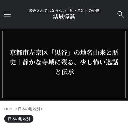
踏み入れてはならない土地・禁足地の恐怖
禁域怪談
HOME
>
日本の地域別
>
日本の地域別