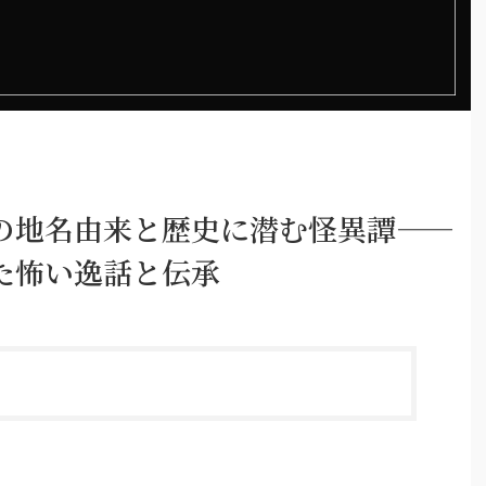
地名由来と歴史に潜む怪異譚――
た怖い逸話と伝承