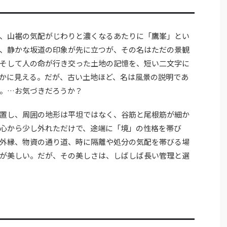
、山裾の気配がじわりと濃くなるあたりに「鷹峯」とい
、静かな坂道の印象が先に立つが、その名はただの景観
そして人の命が行き交った土地の記憶を、短い二文字に
かに見える。だが、古い土地ほど、名は風景の説明であ
。…お気づきだろうか？
置し、周囲の地形は平坦ではなく、谷筋と尾根筋が細か
心から少し外れただけで、途端に「境」の性格を帯び
外縁、物資の通り道、時に隔離や処分の気配を帯びる場
が美しい。だが、その美しさは、しばしば長い管理と選