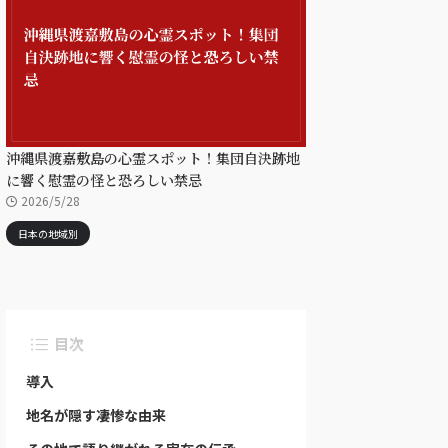
沖縄県渡嘉敷島の心霊スポット！集団自決跡地
に響く慰霊の怪と恐ろしい禁忌
2026/5/28
日本の地域別
目次
導入
地名が隠す凄惨な由来