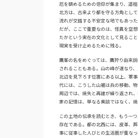
厄を鎮めるための信仰が集まり、道祖
北方は、古来より都を守る方角として
流れが交錯する不安定な地でもあった
だが、ここで重要なのは、怪異を空想
たかという実在の文化として見ること
現実を受け止めるために残る。
鷹峯の名をめぐっては、鷹狩り由来説
されることもある。山の峰が連なり、
北辺を見下ろす位置にある以上、軍事
代には、こうした山裾は兵の移動、物
周辺では、焼失と再建が繰り返され、
家の記憶は、単なる美談ではなく、焼
この土地の伝承を読むとき、もう一つ
存在である。都の北西には、皮革、葬
事に従事した人びとの生活圏が重なっ