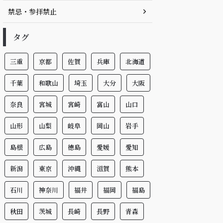
禁忌・参拝禁止
タグ
三重
京都
佐賀
兵庫
北海道
千葉
和歌山
埼玉
大分
大阪
奈良
宮城
宮崎
富山
山口
山形
山梨
岐阜
岡山
岩手
島根
広島
徳島
愛媛
愛知
新潟
東京
沖縄
滋賀
熊本
石川
神奈川
福井
福岡
福島
秋田
茨城
長崎
長野
青森