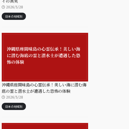
イの真実
2026/5/28
日本の地域別
沖縄県座間味島の心霊伝承！美しい海に潜む海
底の霊と潜水士が遭遇した恐怖の体験
2026/5/28
日本の地域別