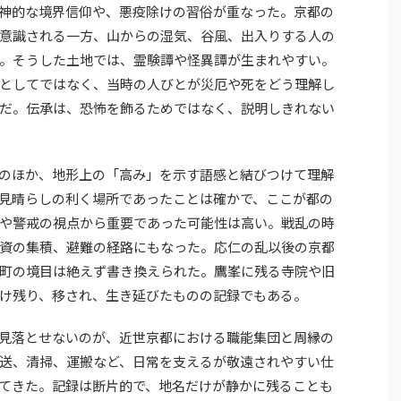
神的な境界信仰や、悪疫除けの習俗が重なった。京都の
意識される一方、山からの湿気、谷風、出入りする人の
。そうした土地では、霊験譚や怪異譚が生まれやすい。
としてではなく、当時の人びとが災厄や死をどう理解し
だ。伝承は、恐怖を飾るためではなく、説明しきれない
のほか、地形上の「高み」を示す語感と結びつけて理解
見晴らしの利く場所であったことは確かで、ここが都の
や警戒の視点から重要であった可能性は高い。戦乱の時
資の集積、避難の経路にもなった。応仁の乱以後の京都
町の境目は絶えず書き換えられた。鷹峯に残る寺院や旧
け残り、移され、生き延びたものの記録でもある。
見落とせないのが、近世京都における職能集団と周縁の
送、清掃、運搬など、日常を支えるが敬遠されやすい仕
てきた。記録は断片的で、地名だけが静かに残ることも