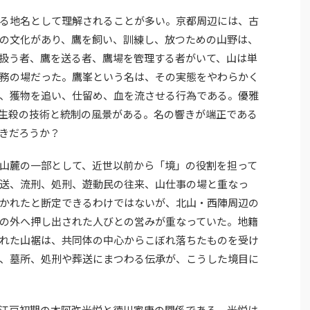
る地名として理解されることが多い。京都周辺には、古
の文化があり、鷹を飼い、訓練し、放つための山野は、
扱う者、鷹を送る者、鷹場を管理する者がいて、山は単
務の場だった。鷹峯という名は、その実態をやわらかく
、獲物を追い、仕留め、血を流させる行為である。優雅
生殺の技術と統制の風景がある。名の響きが端正である
きだろうか？
山麓の一部として、近世以前から「境」の役割を担って
送、流刑、処刑、遊動民の往来、山仕事の場と重なっ
かれたと断定できるわけではないが、北山・西陣周辺の
の外へ押し出された人びとの営みが重なっていた。地籍
れた山裾は、共同体の中心からこぼれ落ちたものを受け
、墓所、処刑や葬送にまつわる伝承が、こうした境目に
江戸初期の本阿弥光悦と徳川家康の関係である。光悦は