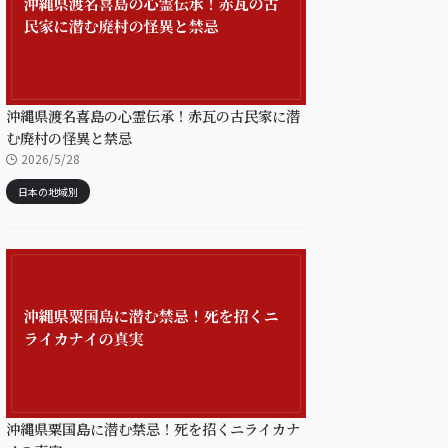
沖縄県渡名喜島の心霊伝承！赤瓦の古民家に潜
む廃村の怪異と禁忌
2026/5/28
日本の地域別
沖縄県粟国島に潜む禁忌！死を招くニライカナ