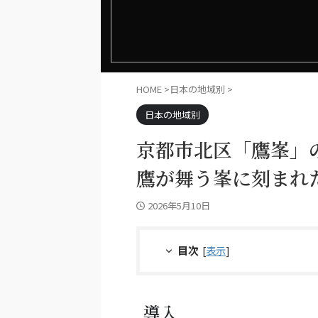
HOME
>
日本の地域別
>
日本の地域別
京都市北区「鷹峯」の
鷹が舞う峯に刻まれ
2026年5月10日
目次
[
表示
]
導入