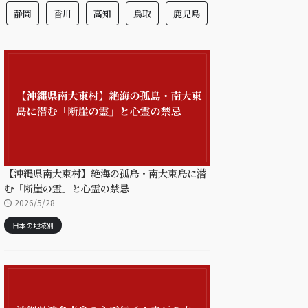
静岡
香川
高知
鳥取
鹿児島
【沖縄県南大東村】絶海の孤島・南大東島に潜
む「断崖の霊」と心霊の禁忌
2026/5/28
日本の地域別