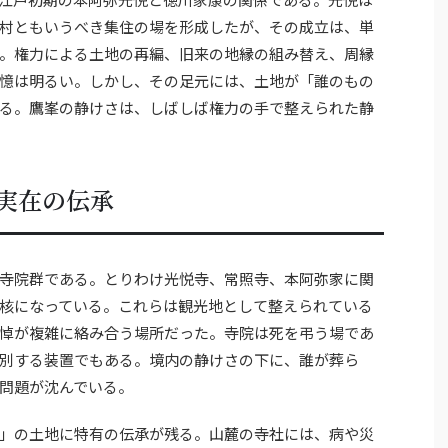
村ともいうべき集住の場を形成したが、その成立は、単
。権力による土地の再編、旧来の地縁の組み替え、周縁
憶は明るい。しかし、その足元には、土地が「誰のもの
る。鷹峯の静けさは、しばしば権力の手で整えられた静
実在の伝承
寺院群である。とりわけ光悦寺、常照寺、本阿弥家に関
核になっている。これらは観光地として整えられている
悼が複雑に絡み合う場所だった。寺院は死を弔う場であ
別する装置でもある。境内の静けさの下に、誰が葬ら
問題が沈んでいる。
」の土地に特有の伝承が残る。山麓の寺社には、病や災