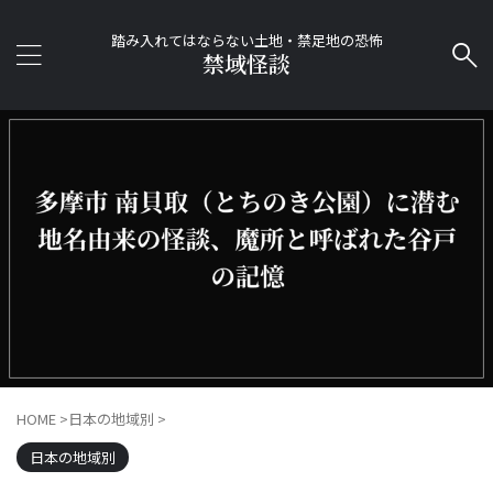
踏み入れてはならない土地・禁足地の恐怖
禁域怪談
HOME
>
日本の地域別
>
日本の地域別