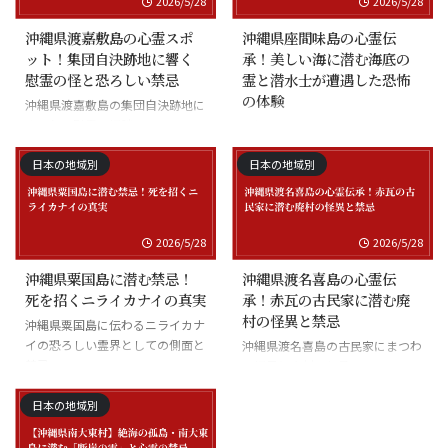
2026/5/28
2026/5/28
沖縄県渡嘉敷島の心霊スポ
沖縄県座間味島の心霊伝
ット！集団自決跡地に響く
承！美しい海に潜む海底の
慰霊の怪と恐ろしい禁忌
霊と潜水士が遭遇した恐怖
の体験
沖縄県渡嘉敷島の集団自決跡地に
まつわる慰霊の怪談
沖縄県座間味島の海底の霊と潜水
士の怪談
日本の地域別
日本の地域別
2026/5/28
2026/5/28
沖縄県粟国島に潜む禁忌！
沖縄県渡名喜島の心霊伝
死を招くニライカナイの真実
承！赤瓦の古民家に潜む廃
村の怪異と禁忌
沖縄県粟国島に伝わるニライカナ
イの恐ろしい霊界としての側面と
沖縄県渡名喜島の古民家にまつわ
禁忌
る怪異と廃村の伝承
日本の地域別