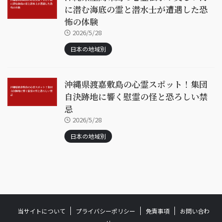
に潜む海底の霊と潜水士が遭遇した恐
怖の体験
2026/5/28
日本の地域別
沖縄県渡嘉敷島の心霊スポット！集団
自決跡地に響く慰霊の怪と恐ろしい禁
忌
2026/5/28
日本の地域別
当サイトについて
プライバシーポリシー
免責事項
お問い合わ