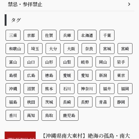
禁忌・参拝禁止
タグ
三重
京都
佐賀
兵庫
北海道
千葉
和歌山
埼玉
大分
大阪
奈良
宮城
宮崎
富山
山口
山形
山梨
岐阜
岡山
岩手
島根
広島
徳島
愛媛
愛知
新潟
東京
沖縄
滋賀
熊本
石川
神奈川
福井
福岡
福島
秋田
茨城
長崎
長野
青森
静岡
香川
高知
鳥取
鹿児島
【沖縄県南大東村】絶海の孤島・南大