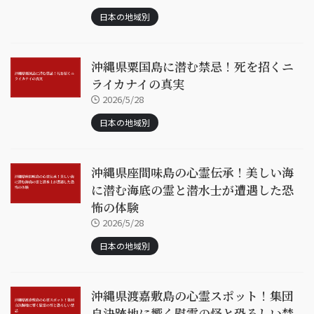
日本の地域別
沖縄県粟国島に潜む禁忌！死を招くニ
ライカナイの真実
2026/5/28
日本の地域別
沖縄県座間味島の心霊伝承！美しい海
に潜む海底の霊と潜水士が遭遇した恐
怖の体験
2026/5/28
日本の地域別
沖縄県渡嘉敷島の心霊スポット！集団
自決跡地に響く慰霊の怪と恐ろしい禁