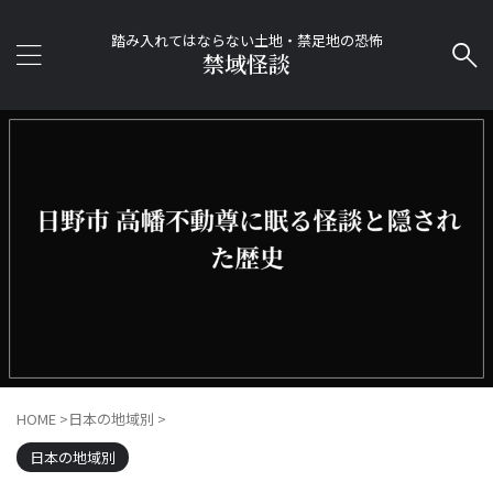
踏み入れてはならない土地・禁足地の恐怖
禁域怪談
HOME
>
日本の地域別
>
日本の地域別