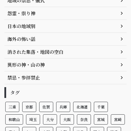
地域の禁忌・儀式
怨霊・祟り神
日本の地域別
海外の怖い話
消された集落・地図の空白
異形の神・山の神
禁忌・参拝禁止
タグ
三重
京都
佐賀
兵庫
北海道
千葉
和歌山
埼玉
大分
大阪
奈良
宮城
宮崎