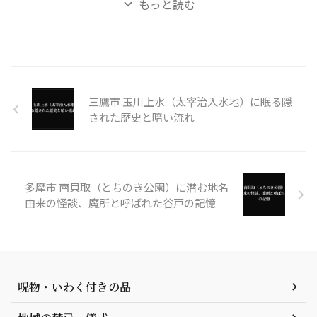
もっと読む
三鷹市 玉川上水（太宰治入水地）に眠る隠
された歴史と暗い流れ
多摩市 南貝取（とちのき公園）に潜む地名
由来の怪談、魔所と呼ばれた谷戸の記憶
呪物・いわく付きの品