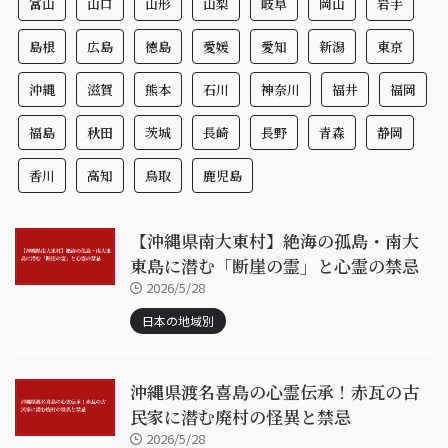
富山
山口
山形
山梨
岐阜
岡山
岩手
島根
広島
徳島
愛媛
愛知
新潟
東京
沖縄
滋賀
熊本
石川
神奈川
福井
福岡
福島
秋田
茨城
長崎
長野
青森
静岡
香川
高知
鳥取
鹿児島
【沖縄県南大東村】絶海の孤島・南大
東島に潜む「断崖の霊」と心霊の禁忌
2026/5/28
日本の地域別
沖縄県渡名喜島の心霊伝承！赤瓦の古
民家に潜む廃村の怪異と禁忌
2026/5/28