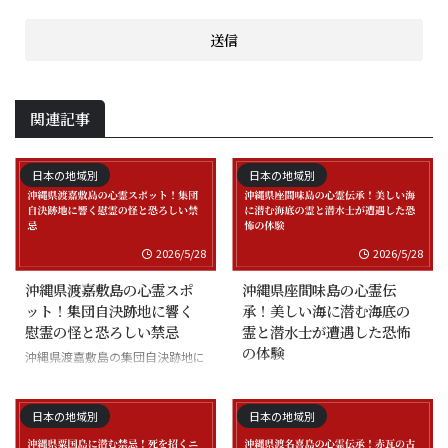
関連記事
日本の地域別
日本の地域別
2026/5/28
2026/5/28
沖縄県渡嘉敷島の心霊スポ
沖縄県座間味島の心霊伝
ット！集団自決跡地に響く
承！美しい海に潜む海底の
慰霊の怪と恐ろしい禁忌
霊と潜水士が遭遇した恐怖
の体験
沖縄県渡嘉敷島の集団自決跡地に
まつわる慰霊の怪談
沖縄県座間味島の海底の霊と潜水
士の怪談
日本の地域別
日本の地域別