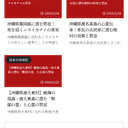
2026/5/28
2026/5/28
沖縄県粟国島に潜む禁忌！
沖縄県渡名喜島の心霊伝
死を招くニライカナイの真実
承！赤瓦の古民家に潜む廃
村の怪異と禁忌
沖縄県粟国島に伝わるニライカナ
イの恐ろしい霊界としての側面と
沖縄県渡名喜島の古民家にまつわ
禁忌
る怪異と廃村の伝承
日本の地域別
2026/5/28
【沖縄県南大東村】絶海の
孤島・南大東島に潜む「断
崖の霊」と心霊の禁忌
沖縄県南大東村に伝わる断崖の霊
と絶海の孤島に潜む怪異