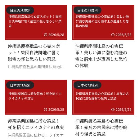
日本の地域別
日本の地域別
2026/5/28
2026/5/28
沖縄県渡嘉敷島の心霊スポ
沖縄県座間味島の心霊伝
ット！集団自決跡地に響く
承！美しい海に潜む海底の
慰霊の怪と恐ろしい禁忌
霊と潜水士が遭遇した恐怖
の体験
沖縄県渡嘉敷島の集団自決跡地に
まつわる慰霊の怪談
沖縄県座間味島の海底の霊と潜水
士の怪談
日本の地域別
日本の地域別
2026/5/28
2026/5/28
沖縄県粟国島に潜む禁忌！
沖縄県渡名喜島の心霊伝
死を招くニライカナイの真実
承！赤瓦の古民家に潜む廃
村の怪異と禁忌
沖縄県粟国島に伝わるニライカナ