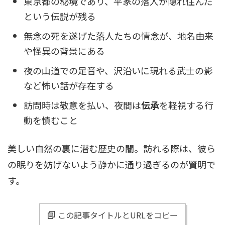
東京都の秘境であり、平家の落人が隠れ住んだ
という伝説が残る
無念の死を遂げた落人たちの情念が、地名由来
や怪異の背景にある
夜の山道での足音や、沢沿いに現れる武士の影
など怖い話が存在する
訪問時は敬意を払い、夜間は
伝承
を軽視する行
動を慎むこと
美しい自然の裏に潜む歴史の闇。訪れる際は、彼ら
の眠りを妨げないよう静かに通り過ぎるのが賢明で
す。
この記事タイトルとURLをコピー