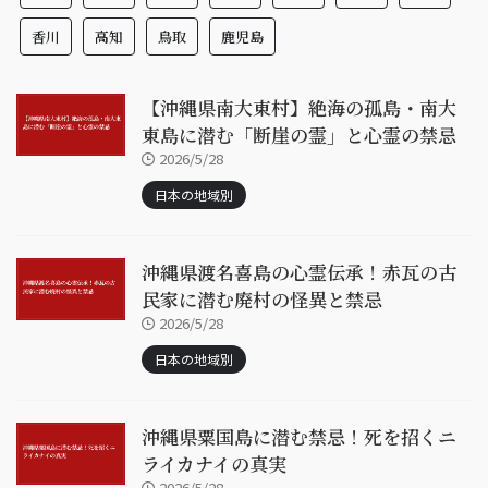
香川
高知
鳥取
鹿児島
【沖縄県南大東村】絶海の孤島・南大
東島に潜む「断崖の霊」と心霊の禁忌
2026/5/28
日本の地域別
沖縄県渡名喜島の心霊伝承！赤瓦の古
民家に潜む廃村の怪異と禁忌
2026/5/28
日本の地域別
沖縄県粟国島に潜む禁忌！死を招くニ
ライカナイの真実
2026/5/28