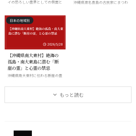
イの恐ろしい霊界としての側面と
沖縄県渡名喜島の古民家にまつわ
禁忌
る怪異と廃村の伝承
日本の地域別
2026/5/28
【沖縄県南大東村】絶海の
孤島・南大東島に潜む「断
崖の霊」と心霊の禁忌
沖縄県南大東村に伝わる断崖の霊
と絶海の孤島に潜む怪異
もっと読む