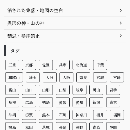
消された集落・地図の空白
異形の神・山の神
禁忌・参拝禁止
タグ
三重
京都
佐賀
兵庫
北海道
千葉
和歌山
埼玉
大分
大阪
奈良
宮城
宮崎
富山
山口
山形
山梨
岐阜
岡山
岩手
島根
広島
徳島
愛媛
愛知
新潟
東京
沖縄
滋賀
熊本
石川
神奈川
福井
福岡
福島
秋田
茨城
長崎
長野
青森
静岡