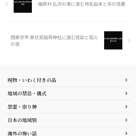
檜原村 払沢の滝に潜む地名由来と冬の怪異
西東京市 東伏見稲荷神社に潜む怪談と狐火
の夜
呪物・いわく付きの品
地域の禁忌・儀式
怨霊・祟り神
日本の地域別
海外の怖い話