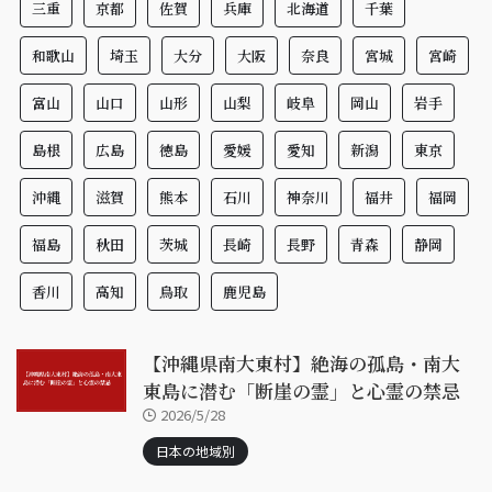
三重
京都
佐賀
兵庫
北海道
千葉
和歌山
埼玉
大分
大阪
奈良
宮城
宮崎
富山
山口
山形
山梨
岐阜
岡山
岩手
島根
広島
徳島
愛媛
愛知
新潟
東京
沖縄
滋賀
熊本
石川
神奈川
福井
福岡
福島
秋田
茨城
長崎
長野
青森
静岡
香川
高知
鳥取
鹿児島
【沖縄県南大東村】絶海の孤島・南大
東島に潜む「断崖の霊」と心霊の禁忌
2026/5/28
日本の地域別