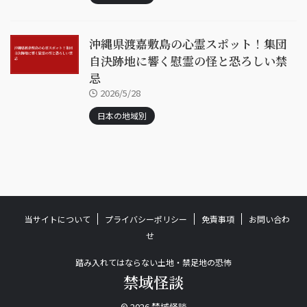
沖縄県渡嘉敷島の心霊スポット！集団
自決跡地に響く慰霊の怪と恐ろしい禁
忌
2026/5/28
日本の地域別
当サイトについて
プライバシーポリシー
免責事項
お問い合わ
せ
踏み入れてはならない土地・禁足地の恐怖
禁域怪談
© 2026 禁域怪談