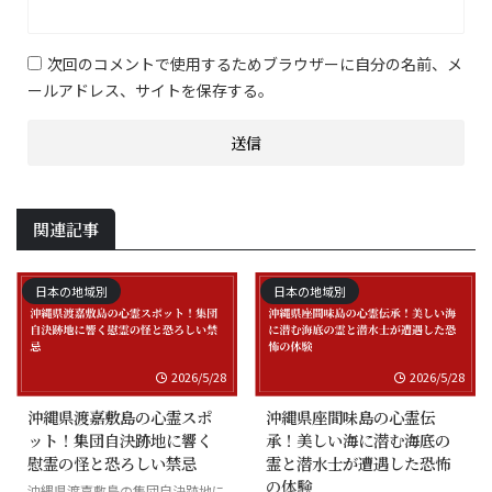
次回のコメントで使用するためブラウザーに自分の名前、メ
ールアドレス、サイトを保存する。
関連記事
日本の地域別
日本の地域別
2026/5/28
2026/5/28
沖縄県渡嘉敷島の心霊スポ
沖縄県座間味島の心霊伝
ット！集団自決跡地に響く
承！美しい海に潜む海底の
慰霊の怪と恐ろしい禁忌
霊と潜水士が遭遇した恐怖
の体験
沖縄県渡嘉敷島の集団自決跡地に