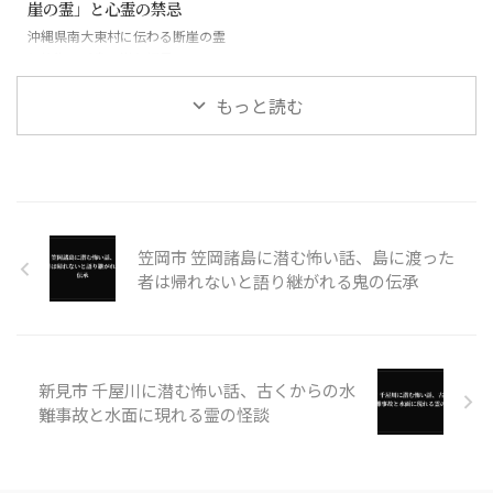
崖の霊」と心霊の禁忌
沖縄県南大東村に伝わる断崖の霊
と絶海の孤島に潜む怪異
もっと読む
笠岡市 笠岡諸島に潜む怖い話、島に渡った
者は帰れないと語り継がれる鬼の伝承
新見市 千屋川に潜む怖い話、古くからの水
難事故と水面に現れる霊の怪談