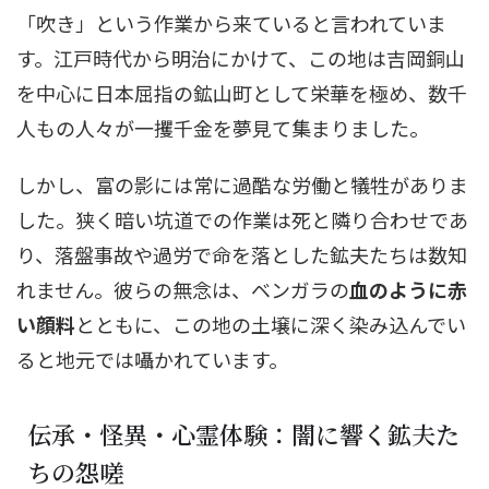
「吹き」という作業から来ていると言われていま
す。江戸時代から明治にかけて、この地は吉岡銅山
を中心に日本屈指の鉱山町として栄華を極め、数千
人もの人々が一攫千金を夢見て集まりました。
しかし、富の影には常に過酷な労働と犠牲がありま
した。狭く暗い坑道での作業は死と隣り合わせであ
り、落盤事故や過労で命を落とした鉱夫たちは数知
れません。彼らの無念は、ベンガラの
血のように赤
い顔料
とともに、この地の土壌に深く染み込んでい
ると地元では囁かれています。
伝承・怪異・心霊体験：闇に響く鉱夫た
ちの怨嗟