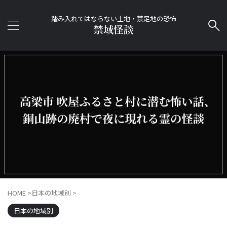
踏み入れてはならない土地・禁足地の恐怖
禁域怪談
HOME
>
日本の地域別
>
日本の地域別