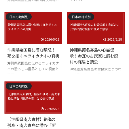
まつわる慰霊の怪談
沖縄県座間味島の海底の霊と潜水
士の怪談
日本の地域別
日本の地域別
2026/5/28
2026/5/28
沖縄県粟国島に潜む禁忌！
沖縄県渡名喜島の心霊伝
死を招くニライカナイの真実
承！赤瓦の古民家に潜む廃
村の怪異と禁忌
沖縄県粟国島に伝わるニライカナ
イの恐ろしい霊界としての側面と
沖縄県渡名喜島の古民家にまつわ
禁忌
る怪異と廃村の伝承
日本の地域別
2026/5/28
【沖縄県南大東村】絶海の
孤島・南大東島に潜む「断