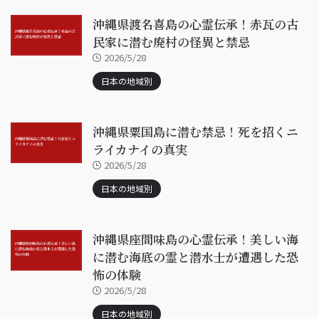
沖縄県渡名喜島の心霊伝承！赤瓦の古
民家に潜む廃村の怪異と禁忌
2026/5/28
日本の地域別
沖縄県粟国島に潜む禁忌！死を招くニ
ライカナイの真実
2026/5/28
日本の地域別
沖縄県座間味島の心霊伝承！美しい海
に潜む海底の霊と潜水士が遭遇した恐
怖の体験
2026/5/28
日本の地域別