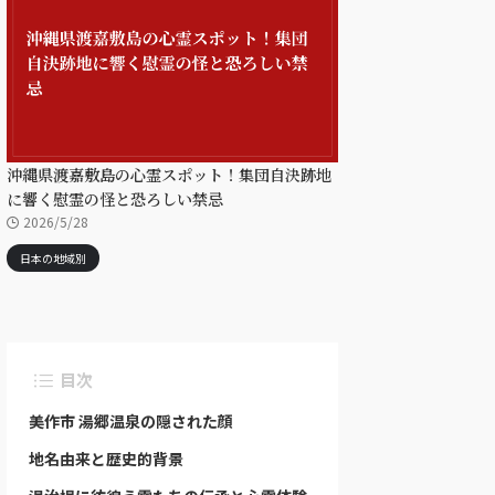
沖縄県渡嘉敷島の心霊スポット！集団自決跡地
に響く慰霊の怪と恐ろしい禁忌
2026/5/28
日本の地域別
目次
美作市 湯郷温泉の隠された顔
地名由来と歴史的背景