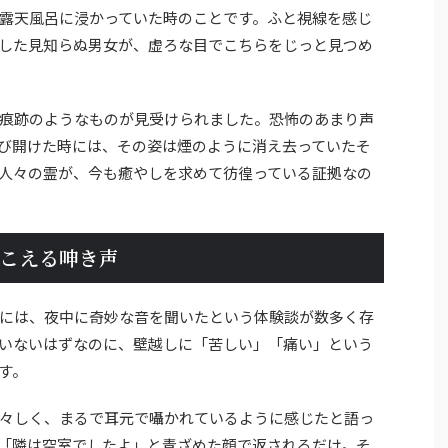
露天風呂に浸かっていた時のことです。ふと視線を感じ
した見知らぬ男女が、虚ろな目でこちらをじっと見つめ
痕跡のようなものが見受けられました。恐怖のあまり声
び開けた時には、その姿は煙のように消え去っていたそ
人々の霊が、今も癒やしを求めて彷徨っている証拠なの
こえる呻き声
には、夜中に奇妙な音を聞いたという体験談が数多く存
いないはずなのに、壁越しに「苦しい」「痛い」という
す。
々しく、まるで耳元で囁かれているように感じたと語っ
「隣は空室でしたよ」と青ざめた顔で返されるだけ。そ