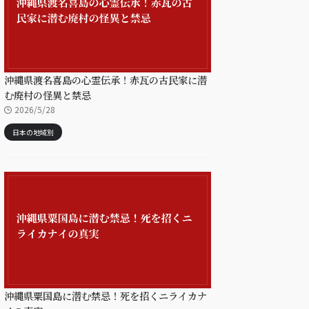
沖縄県渡名喜島の心霊伝承！赤瓦の古民家に潜
む廃村の怪異と禁忌
2026/5/28
日本の地域別
沖縄県粟国島に潜む禁忌！死を招くニライカナ