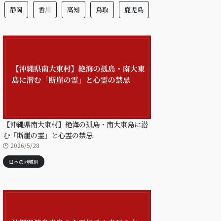
静岡
香川
高知
鳥取
鹿児島
【沖縄県南大東村】絶海の孤島・南大東島に潜
む「断崖の霊」と心霊の禁忌
2026/5/28
日本の地域別