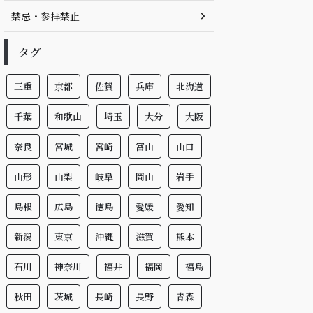
禁忌・参拝禁止
タグ
三重
京都
佐賀
兵庫
北海道
千葉
和歌山
埼玉
大分
大阪
奈良
宮城
宮崎
富山
山口
山形
山梨
岐阜
岡山
岩手
島根
広島
徳島
愛媛
愛知
新潟
東京
沖縄
滋賀
熊本
石川
神奈川
福井
福岡
福島
秋田
茨城
長崎
長野
青森