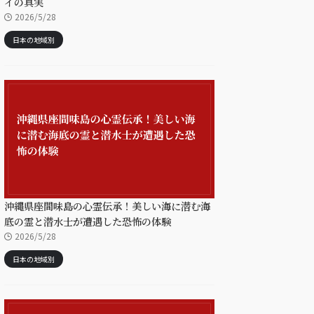
イの真実
2026/5/28
日本の地域別
沖縄県座間味島の心霊伝承！美しい海に潜む海
底の霊と潜水士が遭遇した恐怖の体験
2026/5/28
日本の地域別