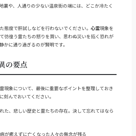
地裏や、人通りの少ない温泉街の端には、どこか冷たく
た態度で肝試しなどを行わないでください。
心霊
現象を
て彷徨う霊たちの怒りを買い、思わぬ災いを招く恐れが
静かに通り過ぎるのが賢明です。
異の要点
霊現象について、最後に重要なポイントを整理しておき
に刻んでおいてください。
れた、悲しい歴史と霊たちの存在。決して忘れてはなら
、病が癒えずに亡くなった人々の無念が残る