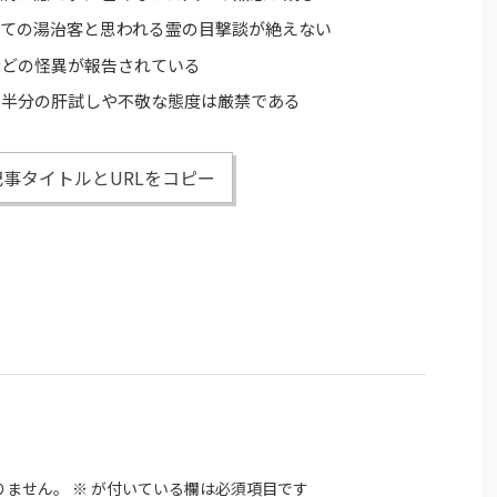
つての湯治客と思われる霊の目撃談が絶えない
などの怪異が報告されている
白半分の肝試しや不敬な態度は厳禁である
事タイトルとURLをコピー
りません。
※
が付いている欄は必須項目です