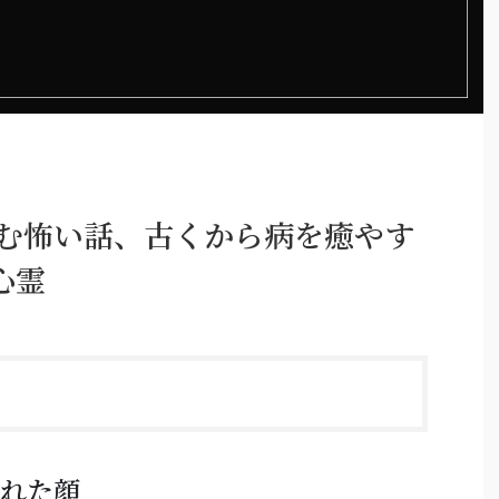
潜む怖い話、古くから病を癒やす
心霊
された顔