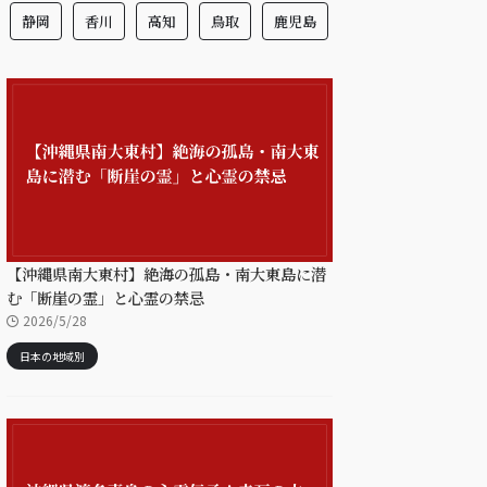
静岡
香川
高知
鳥取
鹿児島
【沖縄県南大東村】絶海の孤島・南大東島に潜
む「断崖の霊」と心霊の禁忌
2026/5/28
日本の地域別