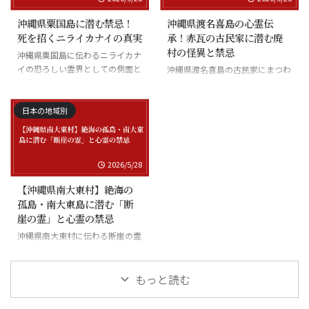
沖縄県粟国島に潜む禁忌！
沖縄県渡名喜島の心霊伝
死を招くニライカナイの真実
承！赤瓦の古民家に潜む廃
村の怪異と禁忌
沖縄県粟国島に伝わるニライカナ
イの恐ろしい霊界としての側面と
沖縄県渡名喜島の古民家にまつわ
禁忌
る怪異と廃村の伝承
日本の地域別
2026/5/28
【沖縄県南大東村】絶海の
孤島・南大東島に潜む「断
崖の霊」と心霊の禁忌
沖縄県南大東村に伝わる断崖の霊
と絶海の孤島に潜む怪異
もっと読む