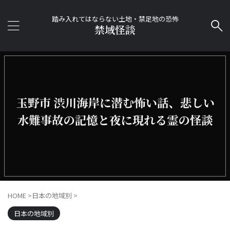
踏み入れてはならない土地・禁足地の恐怖
禁域怪談
HOME
>
日本の地域別
>
日本の地域別