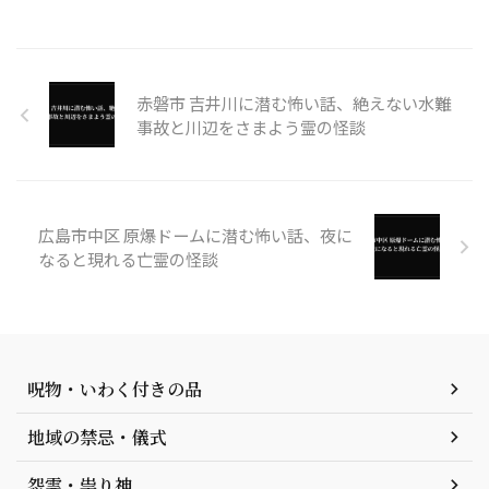
赤磐市 吉井川に潜む怖い話、絶えない水難
事故と川辺をさまよう霊の怪談
広島市中区 原爆ドームに潜む怖い話、夜に
なると現れる亡霊の怪談
呪物・いわく付きの品
地域の禁忌・儀式
怨霊・祟り神