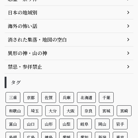
日本の地域別
海外の怖い話
消された集落・地図の空白
異形の神・山の神
禁忌・参拝禁止
タグ
三重
京都
佐賀
兵庫
北海道
千葉
和歌山
埼玉
大分
大阪
奈良
宮城
宮崎
富山
山口
山形
山梨
岐阜
岡山
岩手
島根
広島
徳島
愛媛
愛知
新潟
東京