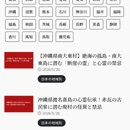
沖縄
滋賀
熊本
石川
神奈川
福井
福岡
福島
秋田
茨城
長崎
長野
青森
静岡
香川
高知
鳥取
鹿児島
【沖縄県南大東村】絶海の孤島・南大
東島に潜む「断崖の霊」と心霊の禁忌
2026/5/28
日本の地域別
沖縄県渡名喜島の心霊伝承！赤瓦の古
民家に潜む廃村の怪異と禁忌
2026/5/28
日本の地域別