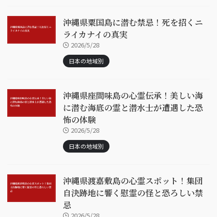
沖縄県粟国島に潜む禁忌！死を招くニ
ライカナイの真実
2026/5/28
日本の地域別
沖縄県座間味島の心霊伝承！美しい海
に潜む海底の霊と潜水士が遭遇した恐
怖の体験
2026/5/28
日本の地域別
沖縄県渡嘉敷島の心霊スポット！集団
自決跡地に響く慰霊の怪と恐ろしい禁
忌
2026/5/28