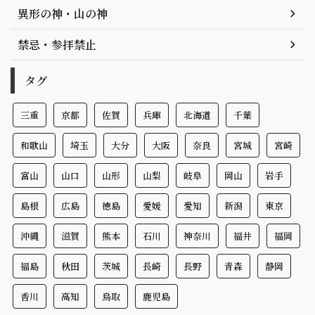
異形の神・山の神
禁忌・参拝禁止
タグ
三重
京都
佐賀
兵庫
北海道
千葉
和歌山
埼玉
大分
大阪
奈良
宮城
宮崎
富山
山口
山形
山梨
岐阜
岡山
岩手
島根
広島
徳島
愛媛
愛知
新潟
東京
沖縄
滋賀
熊本
石川
神奈川
福井
福岡
福島
秋田
茨城
長崎
長野
青森
静岡
香川
高知
鳥取
鹿児島