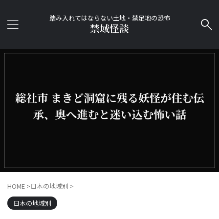
踏み入れてはならない土地・禁足地の恐怖
禁域怪談
HOME
>
日本の地域別
>
日本の地域別