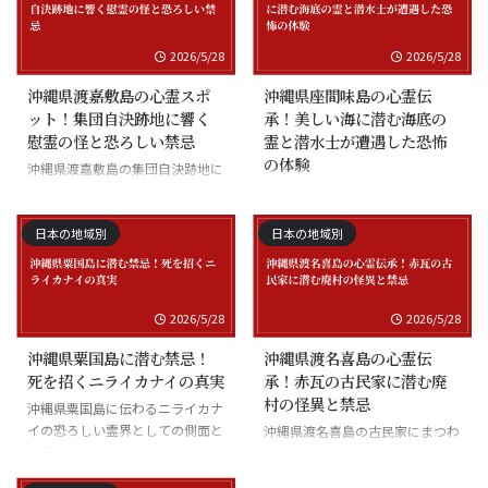
2026/5/28
2026/5/28
沖縄県渡嘉敷島の心霊スポ
沖縄県座間味島の心霊伝
ット！集団自決跡地に響く
承！美しい海に潜む海底の
慰霊の怪と恐ろしい禁忌
霊と潜水士が遭遇した恐怖
の体験
沖縄県渡嘉敷島の集団自決跡地に
まつわる慰霊の怪談
沖縄県座間味島の海底の霊と潜水
士の怪談
日本の地域別
日本の地域別
2026/5/28
2026/5/28
沖縄県粟国島に潜む禁忌！
沖縄県渡名喜島の心霊伝
死を招くニライカナイの真実
承！赤瓦の古民家に潜む廃
村の怪異と禁忌
沖縄県粟国島に伝わるニライカナ
イの恐ろしい霊界としての側面と
沖縄県渡名喜島の古民家にまつわ
禁忌
る怪異と廃村の伝承