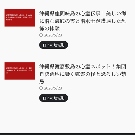
沖縄県座間味島の心霊伝承！美しい海
に潜む海底の霊と潜水士が遭遇した恐
怖の体験
2026/5/28
日本の地域別
沖縄県渡嘉敷島の心霊スポット！集団
自決跡地に響く慰霊の怪と恐ろしい禁
忌
2026/5/28
日本の地域別