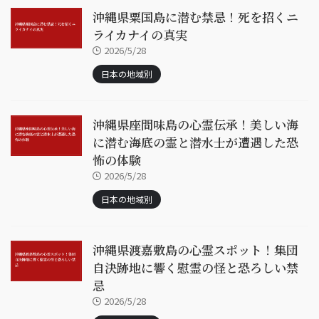
沖縄県粟国島に潜む禁忌！死を招くニ
ライカナイの真実
2026/5/28
日本の地域別
沖縄県座間味島の心霊伝承！美しい海
に潜む海底の霊と潜水士が遭遇した恐
怖の体験
2026/5/28
日本の地域別
沖縄県渡嘉敷島の心霊スポット！集団
自決跡地に響く慰霊の怪と恐ろしい禁
忌
2026/5/28