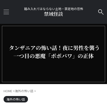
踏み入れてはならない土地・禁足地の恐怖
禁域怪談
HOME
>
海外の怖い話
>
海外の怖い話