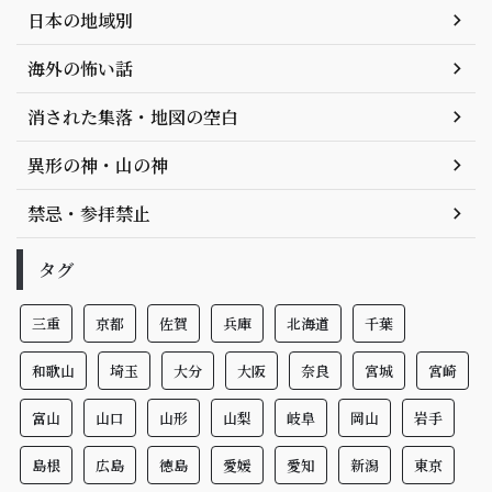
日本の地域別
海外の怖い話
消された集落・地図の空白
異形の神・山の神
禁忌・参拝禁止
タグ
三重
京都
佐賀
兵庫
北海道
千葉
和歌山
埼玉
大分
大阪
奈良
宮城
宮崎
富山
山口
山形
山梨
岐阜
岡山
岩手
島根
広島
徳島
愛媛
愛知
新潟
東京