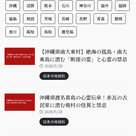
沖縄
滋賀
熊本
石川
神奈川
福井
福岡
福島
秋田
茨城
長崎
長野
青森
静岡
香川
高知
鳥取
鹿児島
【沖縄県南大東村】絶海の孤島・南大
東島に潜む「断崖の霊」と心霊の禁忌
2026/5/28
日本の地域別
沖縄県渡名喜島の心霊伝承！赤瓦の古
民家に潜む廃村の怪異と禁忌
2026/5/28
日本の地域別