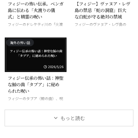
フィジーの怖い伝承。ベンガ
【フィジー】ヴァヌア・レヴ
島に伝わる「火渡りの儀
島の禁忌「蛇の洞窟」巨大
式」と精霊の呪い
な白蛇が守る絶対の禁域
フィジーのドレケティ川の「火渡
フィジーのヴァヌア・レヴ島の
りの儀式」、素足で焼けた石を歩
「蛇の洞窟」、巨大な白蛇が守る
く超自然の力
禁域
海外の怖い話
2026/5/26
フィジー伝承の怖い話：神聖
な鯨の歯「タブア」に秘め
られた呪い
フィジーのタブア（鯨の歯）、呪
いの道具にもなる最も神聖な宝物
もっと読む