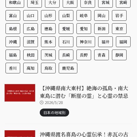
和歌山
埼玉
大分
大阪
奈良
宮城
宮崎
富山
山口
山形
山梨
岐阜
岡山
岩手
島根
広島
徳島
愛媛
愛知
新潟
東京
沖縄
滋賀
熊本
石川
神奈川
福井
福岡
福島
秋田
茨城
長崎
長野
青森
静岡
香川
高知
鳥取
鹿児島
【沖縄県南大東村】絶海の孤島・南大
東島に潜む「断崖の霊」と心霊の禁忌
2026/5/28
日本の地域別
沖縄県渡名喜島の心霊伝承！赤瓦の古