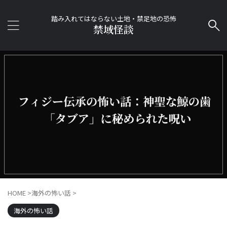
踏み入れてはならない土地・禁足地の恐怖
禁域怪談
HOME
>
海外の怖い話
>
海外の怖い話