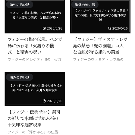
海外の怖い話
海外の怖い話
2026/5/26
2026/5/26
フィジーの怖い伝承。ベンガ
【フィジー】ヴァヌア・レヴ
島に伝わる「火渡りの儀
島の禁忌「蛇の洞窟」巨大
式」と精霊の呪い
な白蛇が守る絶対の禁域
フィジーのドレケティ川の「火渡
フィジーのヴァヌア・レヴ島の
りの儀式」、素足で焼けた石を歩
「蛇の洞窟」、巨大な白蛇が守る
く超自然の力
禁域
海外の怖い話
2026/5/26
【フィジー 伝承 怖い】祭司
の祈りで水面に浮かぶ石の
不気味な超常現象
フィジーの「浮かぶ石」の伝説、