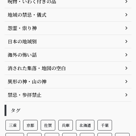
呪物・いわく付きの品
地域の禁忌・儀式
怨霊・祟り神
日本の地域別
海外の怖い話
消された集落・地図の空白
異形の神・山の神
禁忌・参拝禁止
タグ
三重
京都
佐賀
兵庫
北海道
千葉