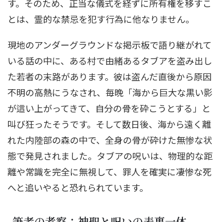
す。そのため、正当な儀式を経ずに所有権を移すこ
とは、霊的な禁忌を犯す行為に他なりません。
現地のアンダーグラウンドな掲示板で語り継がれて
いる話の中に、ある村で由緒あるタブアを盗み出し
た若者の末路があります。彼は盗んだ直後から原因
不明の高熱にうなされ、毎晩「海から巨大な黒い影
が這い上がってきて、自分の骨を砕こうとする」と
叫び狂ったそうです。そして数日後、海から遠く離
れた内陸部の森の中で、全身の骨が砕けた無惨な状
態で発見されました。タブアの呪いは、物理的な距
離や常識を完全に無視して、罪人を確実に凄惨な死
へと追いやると恐れられています。
筆者の考察：神聖と呪いの表裏一体