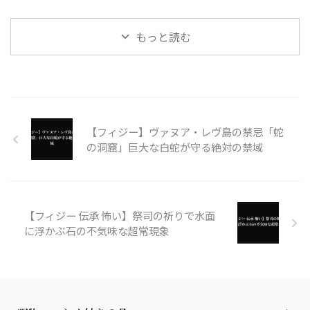
祭司の祈りで岩が水面に浮かぶ超
常現象
もっと読む
【フィジー】ヴァヌア・レヴ島の禁忌「蛇
の洞窟」巨大な白蛇が守る絶対の禁域
【フィジー 伝承 怖い】祭司の祈りで水面
に浮かぶ石の不気味な超常現象