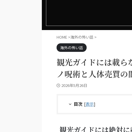
HOME
>
海外の怖い話
>
海外の怖い話
観光ガイドには載ら
ノ呪術と人体売買の
2026年5月26日
目次
[
表示
]
観光ガイドには絶対に