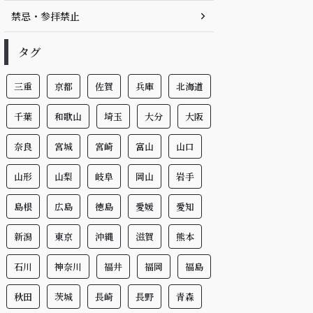
禁忌・参拝禁止
タグ
三重
京都
佐賀
兵庫
北海道
千葉
和歌山
埼玉
大分
大阪
奈良
宮城
宮崎
富山
山口
山形
山梨
岐阜
岡山
岩手
島根
広島
徳島
愛媛
愛知
新潟
東京
沖縄
滋賀
熊本
石川
神奈川
福井
福岡
福島
秋田
茨城
長崎
長野
青森