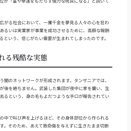
位が「富や幸運をもたらす強力な呪具になる」と説いて
広がる社会において、一攫千金を夢見る人々の心を狂わ
あるいは実業家が事業を成功させるために、高額な報酬
るという、信じがたい需要が生まれてしまったのです。
れる残酷な実態
う闇のネットワークが形成されます。タンザニアでは、
が後を絶ちません。武装した集団が夜中に家を襲い、生
去るという、身の毛もよだつような手口が報告されてい
の中で叫び声を上げるほど、その身体部位から作られる
す。そのため、あえて致命傷を与えずに生きたまま切断