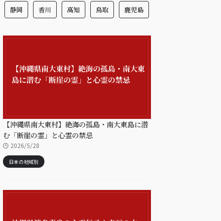
静岡
香川
高知
鳥取
鹿児島
【沖縄県南大東村】絶海の孤島・南大東島に潜
む「断崖の霊」と心霊の禁忌
2026/5/28
日本の地域別