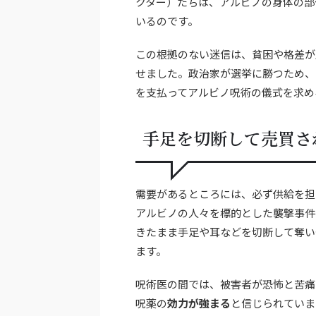
クター）たちは、アルビノの身体の部
いるのです。
この根拠のない迷信は、貧困や格差が
せました。政治家が選挙に勝つため、
を支払ってアルビノ呪術の儀式を求め
手足を切断して売買さ
需要があるところには、必ず供給を担
アルビノの人々を標的とした襲撃事件
きたまま手足や耳などを切断して奪い
ます。
呪術医の間では、被害者が恐怖と苦痛
呪薬の
効力が強まる
と信じられていま