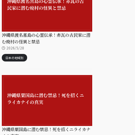
沖縄県渡名喜島の心霊伝承！赤瓦の古民家に潜
む廃村の怪異と禁忌
2026/5/28
日本の地域別
沖縄県粟国島に潜む禁忌！死を招くニライカナ