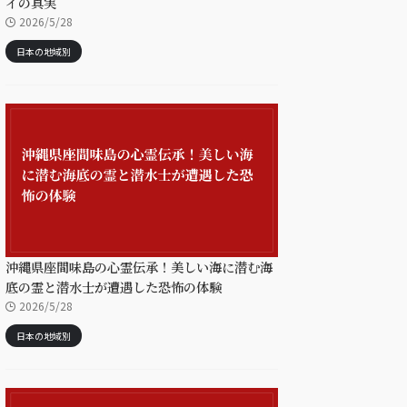
イの真実
2026/5/28
日本の地域別
沖縄県座間味島の心霊伝承！美しい海に潜む海
底の霊と潜水士が遭遇した恐怖の体験
2026/5/28
日本の地域別