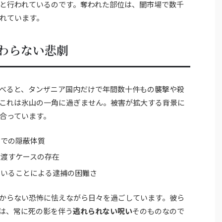
と行われているのです。奪われた部位は、闇市場で数千
れています。
わらない悲劇
べると、タンザニア国内だけで年間数十件もの襲撃や殺
これは氷山の一角に過ぎません。被害が拡大する背景に
合っています。
村での隠蔽体質
り渡すケースの存在
ていることによる逮捕の困難さ
からない恐怖に怯えながら日々を過ごしています。彼ら
は、常に死の影を伴う
逃れられない呪い
そのものなので