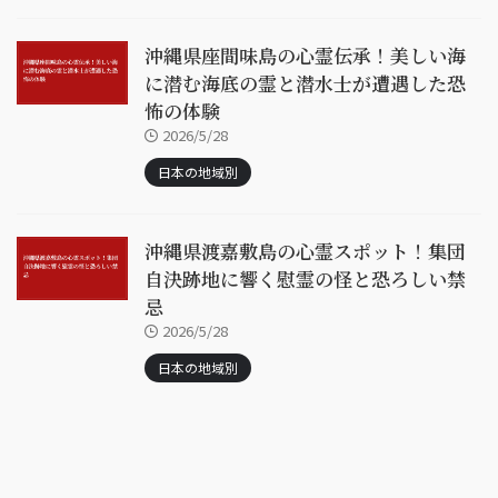
沖縄県座間味島の心霊伝承！美しい海
に潜む海底の霊と潜水士が遭遇した恐
怖の体験
2026/5/28
日本の地域別
沖縄県渡嘉敷島の心霊スポット！集団
自決跡地に響く慰霊の怪と恐ろしい禁
忌
2026/5/28
日本の地域別