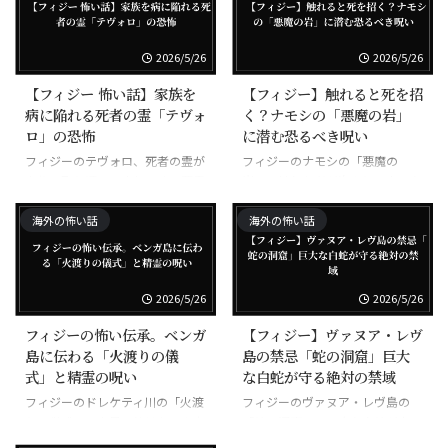
2026/5/26
2026/5/26
【フィジー 怖い話】家族を
【フィジー】触れると死を招
病に陥れる死者の霊「テヴォ
く？ナモシの「悪魔の岩」
ロ」の恐怖
に潜む恐るべき呪い
フィジーのテヴォロ、死者の霊が
フィジーのナモシの「悪魔の
家族に取り憑いて病気にする悪霊
岩」、触れた者が次々と不幸にな
る呪われた岩
海外の怖い話
海外の怖い話
2026/5/26
2026/5/26
フィジーの怖い伝承。ベンガ
【フィジー】ヴァヌア・レヴ
島に伝わる「火渡りの儀
島の禁忌「蛇の洞窟」巨大
式」と精霊の呪い
な白蛇が守る絶対の禁域
フィジーのドレケティ川の「火渡
フィジーのヴァヌア・レヴ島の
りの儀式」、素足で焼けた石を歩
「蛇の洞窟」、巨大な白蛇が守る
く超自然の力
禁域