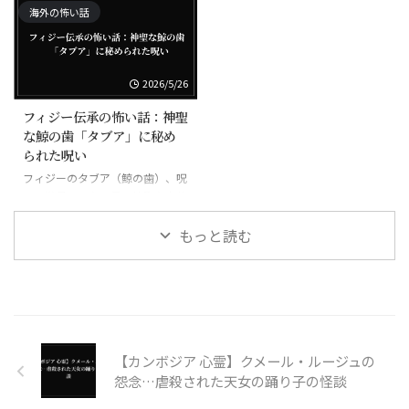
海外の怖い話
2026/5/26
フィジー伝承の怖い話：神聖
な鯨の歯「タブア」に秘め
られた呪い
フィジーのタブア（鯨の歯）、呪
いの道具にもなる最も神聖な宝物
もっと読む
【カンボジア 心霊】クメール・ルージュの
怨念…虐殺された天女の踊り子の怪談