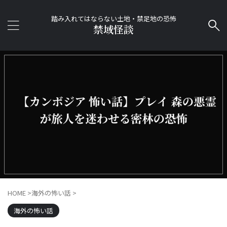
踏み入れてはならない土地・禁足地の恐怖
禁域怪談
HOME
>
海外の怖い話
>
海外の怖い話