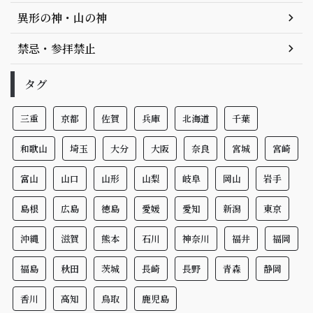
異形の神・山の神
禁忌・参拝禁止
タグ
三重
京都
佐賀
兵庫
北海道
千葉
和歌山
埼玉
大分
大阪
奈良
宮城
宮崎
富山
山口
山形
山梨
岐阜
岡山
岩手
島根
広島
徳島
愛媛
愛知
新潟
東京
沖縄
滋賀
熊本
石川
神奈川
福井
福岡
福島
秋田
茨城
長崎
長野
青森
静岡
香川
高知
鳥取
鹿児島