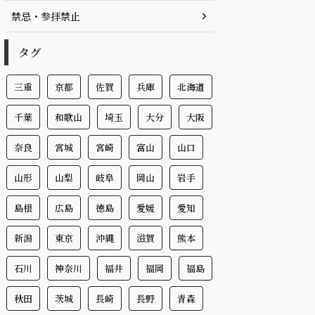
禁忌・参拝禁止
タグ
三重
京都
佐賀
兵庫
北海道
千葉
和歌山
埼玉
大分
大阪
奈良
宮城
宮崎
富山
山口
山形
山梨
岐阜
岡山
岩手
島根
広島
徳島
愛媛
愛知
新潟
東京
沖縄
滋賀
熊本
石川
神奈川
福井
福岡
福島
秋田
茨城
長崎
長野
青森