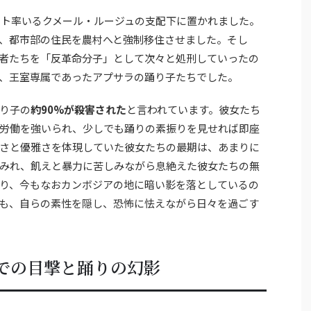
・ポト率いるクメール・ルージュの支配下に置かれました。
、都市部の住民を農村へと強制移住させました。そし
者たちを「反革命分子」として次々と処刑していったの
、王室専属であったアプサラの踊り子たちでした。
り子の
約90%が殺害された
と言われています。彼女たち
労働を強いられ、少しでも踊りの素振りを見せれば即座
さと優雅さを体現していた彼女たちの最期は、あまりに
みれ、飢えと暴力に苦しみながら息絶えた彼女たちの無
り、今もなおカンボジアの地に暗い影を落としているの
も、自らの素性を隠し、恐怖に怯えながら日々を過ごす
での目撃と踊りの幻影