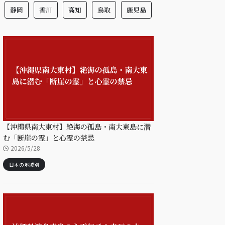
静岡
香川
高知
鳥取
鹿児島
【沖縄県南大東村】絶海の孤島・南大東島に潜
む「断崖の霊」と心霊の禁忌
2026/5/28
日本の地域別