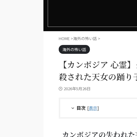
HOME
>
海外の怖い話
>
海外の怖い話
【カンボジア 心霊
殺された天女の踊り
2026年5月26日
目次
[
表示
]
カンボジアの失われた