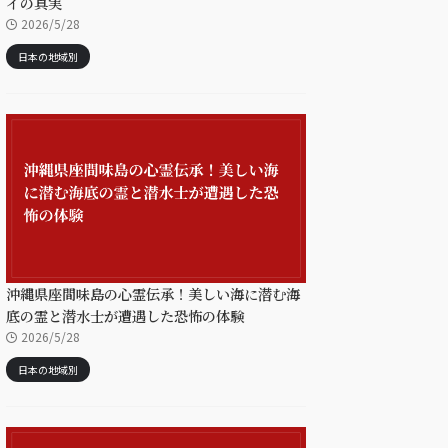
イの真実
2026/5/28
日本の地域別
沖縄県座間味島の心霊伝承！美しい海に潜む海
底の霊と潜水士が遭遇した恐怖の体験
2026/5/28
日本の地域別