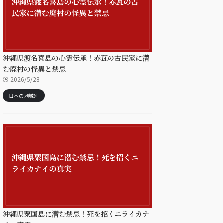
沖縄県渡名喜島の心霊伝承！赤瓦の古民家に潜
む廃村の怪異と禁忌
2026/5/28
日本の地域別
沖縄県粟国島に潜む禁忌！死を招くニライカナ