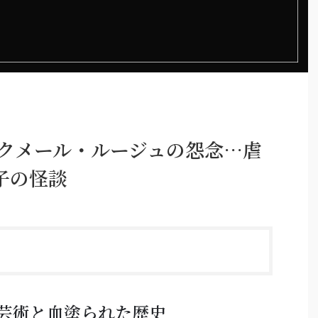
】クメール・ルージュの怨念…虐
子の怪談
芸術と血塗られた歴史