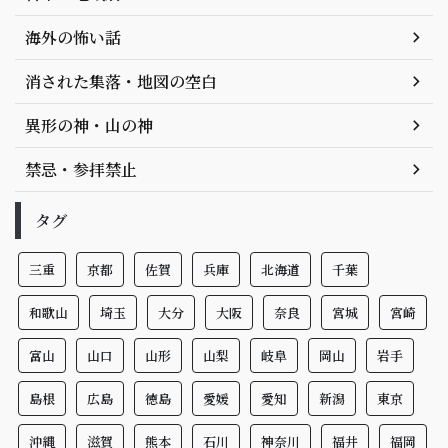
海外の怖い話
消された集落・地図の空白
異形の神・山の神
禁忌・参拝禁止
タグ
三重
京都
佐賀
兵庫
北海道
千葉
和歌山
埼玉
大分
大阪
奈良
宮城
宮崎
富山
山口
山形
山梨
岐阜
岡山
岩手
島根
広島
徳島
愛媛
愛知
新潟
東京
沖縄
滋賀
熊本
石川
神奈川
福井
福岡