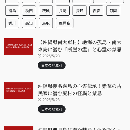
福島
秋田
茨城
長崎
長野
青森
静岡
香川
高知
鳥取
鹿児島
【沖縄県南大東村】絶海の孤島・南大
東島に潜む「断崖の霊」と心霊の禁忌
2026/5/28
日本の地域別
沖縄県渡名喜島の心霊伝承！赤瓦の古
民家に潜む廃村の怪異と禁忌
2026/5/28
日本の地域別
沖縄県粟国島に潜む禁忌！死を招くニ