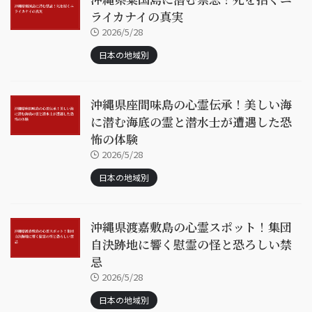
ライカナイの真実
2026/5/28
日本の地域別
沖縄県座間味島の心霊伝承！美しい海
に潜む海底の霊と潜水士が遭遇した恐
怖の体験
2026/5/28
日本の地域別
沖縄県渡嘉敷島の心霊スポット！集団
自決跡地に響く慰霊の怪と恐ろしい禁
忌
2026/5/28
日本の地域別