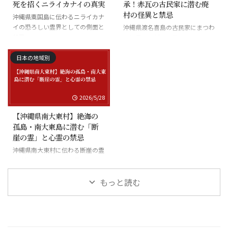
死を招くニライカナイの真実
承！赤瓦の古民家に潜む廃
村の怪異と禁忌
沖縄県粟国島に伝わるニライカナ
イの恐ろしい霊界としての側面と
沖縄県渡名喜島の古民家にまつわ
禁忌
る怪異と廃村の伝承
日本の地域別
2026/5/28
【沖縄県南大東村】絶海の
孤島・南大東島に潜む「断
崖の霊」と心霊の禁忌
沖縄県南大東村に伝わる断崖の霊
と絶海の孤島に潜む怪異
もっと読む