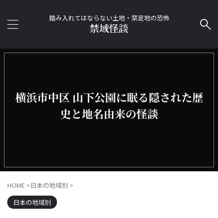
踏み入れてはならない土地・禁足地の恐怖
禁域怪談
HOME
>
日本の地域別
>
日本の地域別