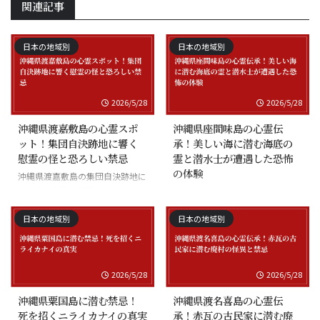
関連記事
日本の地域別
日本の地域別
2026/5/28
2026/5/28
沖縄県渡嘉敷島の心霊スポ
沖縄県座間味島の心霊伝
ット！集団自決跡地に響く
承！美しい海に潜む海底の
慰霊の怪と恐ろしい禁忌
霊と潜水士が遭遇した恐怖
の体験
沖縄県渡嘉敷島の集団自決跡地に
まつわる慰霊の怪談
沖縄県座間味島の海底の霊と潜水
士の怪談
日本の地域別
日本の地域別
2026/5/28
2026/5/28
沖縄県粟国島に潜む禁忌！
沖縄県渡名喜島の心霊伝
死を招くニライカナイの真実
承！赤瓦の古民家に潜む廃