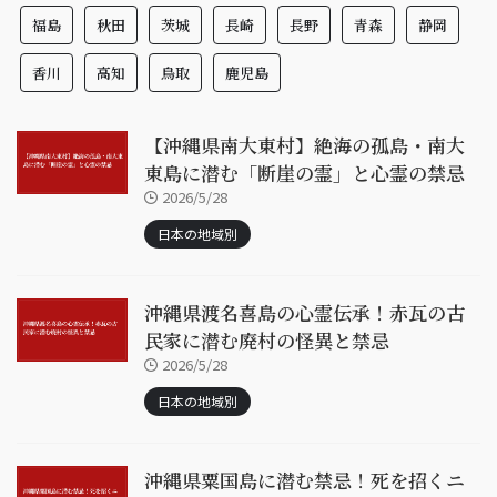
福島
秋田
茨城
長崎
長野
青森
静岡
香川
高知
鳥取
鹿児島
【沖縄県南大東村】絶海の孤島・南大
東島に潜む「断崖の霊」と心霊の禁忌
2026/5/28
日本の地域別
沖縄県渡名喜島の心霊伝承！赤瓦の古
民家に潜む廃村の怪異と禁忌
2026/5/28
日本の地域別
沖縄県粟国島に潜む禁忌！死を招くニ