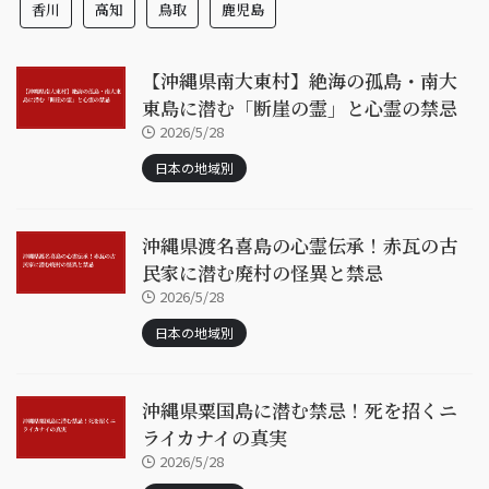
香川
高知
鳥取
鹿児島
【沖縄県南大東村】絶海の孤島・南大
東島に潜む「断崖の霊」と心霊の禁忌
2026/5/28
日本の地域別
沖縄県渡名喜島の心霊伝承！赤瓦の古
民家に潜む廃村の怪異と禁忌
2026/5/28
日本の地域別
沖縄県粟国島に潜む禁忌！死を招くニ
ライカナイの真実
2026/5/28