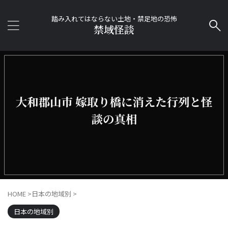
踏み入れてはならない土地・禁足地の恐怖
禁域怪談
HOME
>
日本の地域別
>
日本の地域別