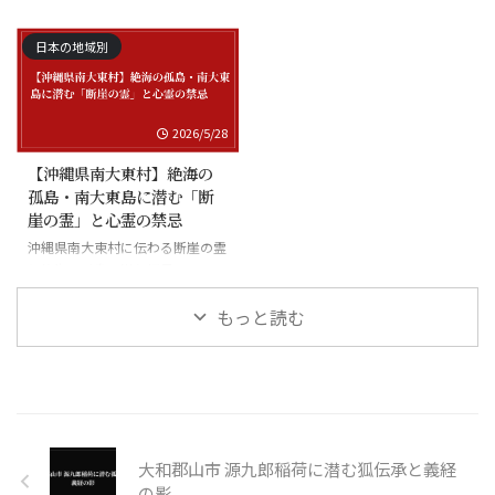
禁忌
る怪異と廃村の伝承
日本の地域別
2026/5/28
【沖縄県南大東村】絶海の
孤島・南大東島に潜む「断
崖の霊」と心霊の禁忌
沖縄県南大東村に伝わる断崖の霊
と絶海の孤島に潜む怪異
もっと読む
大和郡山市 源九郎稲荷に潜む狐伝承と義経
の影