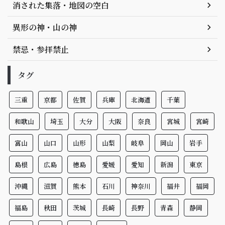
消された集落・地図の空白
異形の神・山の神
禁忌・参拝禁止
タグ
三重
京都
佐賀
兵庫
北海道
千葉
和歌山
埼玉
大分
大阪
奈良
宮城
宮崎
富山
山口
山形
山梨
岐阜
岡山
岩手
島根
広島
徳島
愛媛
愛知
新潟
東京
沖縄
滋賀
熊本
石川
神奈川
福井
福岡
福島
秋田
茨城
長崎
長野
青森
静岡