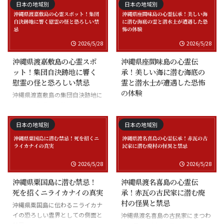
日本の地域別
日本の地域別
2026/5/28
2026/5/28
沖縄県渡嘉敷島の心霊スポ
沖縄県座間味島の心霊伝
ット！集団自決跡地に響く
承！美しい海に潜む海底の
慰霊の怪と恐ろしい禁忌
霊と潜水士が遭遇した恐怖
の体験
沖縄県渡嘉敷島の集団自決跡地に
まつわる慰霊の怪談
沖縄県座間味島の海底の霊と潜水
士の怪談
日本の地域別
日本の地域別
2026/5/28
2026/5/28
沖縄県粟国島に潜む禁忌！
沖縄県渡名喜島の心霊伝
死を招くニライカナイの真実
承！赤瓦の古民家に潜む廃
村の怪異と禁忌
沖縄県粟国島に伝わるニライカナ
イの恐ろしい霊界としての側面と
沖縄県渡名喜島の古民家にまつわ