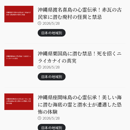
沖縄県渡名喜島の心霊伝承！赤瓦の古
民家に潜む廃村の怪異と禁忌
2026/5/28
日本の地域別
沖縄県粟国島に潜む禁忌！死を招くニ
ライカナイの真実
2026/5/28
日本の地域別
沖縄県座間味島の心霊伝承！美しい海
に潜む海底の霊と潜水士が遭遇した恐
怖の体験
2026/5/28
日本の地域別