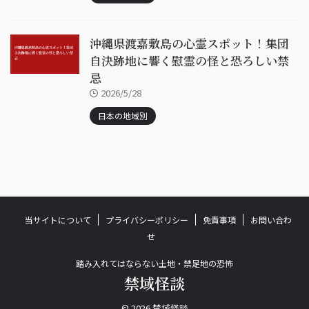
沖縄県渡嘉敷島の心霊スポット！集団
自決跡地に響く慰霊の怪と恐ろしい禁
忌
2026/5/28
日本の地域別
当サイトについて
プライバシーポリシー
免責事項
お問い合わ
せ
踏み入れてはならない土地・禁足地の恐怖
禁域怪談
© 2026 禁域怪談