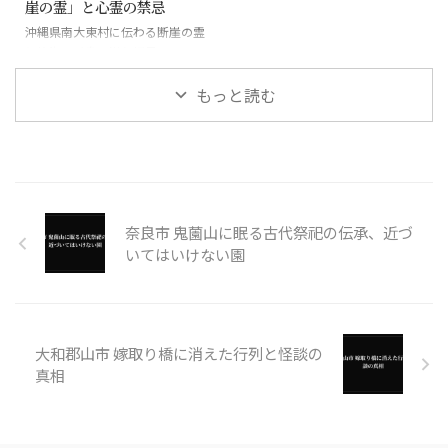
崖の霊」と心霊の禁忌
沖縄県南大東村に伝わる断崖の霊
と絶海の孤島に潜む怪異
もっと読む
奈良市 鬼薗山に眠る古代祭祀の伝承、近づ
いてはいけない園
大和郡山市 嫁取り橋に消えた行列と怪談の
真相