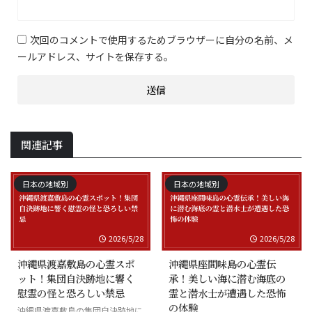
次回のコメントで使用するためブラウザーに自分の名前、メ
ールアドレス、サイトを保存する。
関連記事
日本の地域別
日本の地域別
2026/5/28
2026/5/28
沖縄県渡嘉敷島の心霊スポ
沖縄県座間味島の心霊伝
ット！集団自決跡地に響く
承！美しい海に潜む海底の
慰霊の怪と恐ろしい禁忌
霊と潜水士が遭遇した恐怖
の体験
沖縄県渡嘉敷島の集団自決跡地に