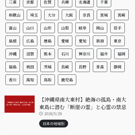
三重
京都
佐賀
兵庫
北海道
千葉
和歌山
埼玉
大分
大阪
奈良
宮城
宮崎
富山
山口
山形
山梨
岐阜
岡山
岩手
島根
広島
徳島
愛媛
愛知
新潟
東京
沖縄
滋賀
熊本
石川
神奈川
福井
福岡
福島
秋田
茨城
長崎
長野
青森
静岡
香川
高知
鳥取
鹿児島
【沖縄県南大東村】絶海の孤島・南大
東島に潜む「断崖の霊」と心霊の禁忌
2026/5/28
日本の地域別