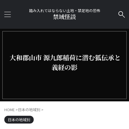
踏み入れてはならない土地・禁足地の恐怖
禁域怪談
HOME
>
日本の地域別
>
日本の地域別