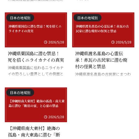
まつわる慰霊の怪談
沖縄県座間味島の海底の霊と潜水
士の怪談
日本の地域別
日本の地域別
2026/5/28
2026/5/28
沖縄県粟国島に潜む禁忌！
沖縄県渡名喜島の心霊伝
死を招くニライカナイの真実
承！赤瓦の古民家に潜む廃
村の怪異と禁忌
沖縄県粟国島に伝わるニライカナ
イの恐ろしい霊界としての側面と
沖縄県渡名喜島の古民家にまつわ
禁忌
る怪異と廃村の伝承
日本の地域別
2026/5/28
【沖縄県南大東村】絶海の
孤島・南大東島に潜む「断