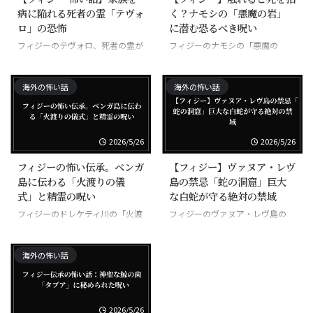
病に陥れる死者の霊「テヴォ
く？ナモシの「悪魔の岩」
ロ」の恐怖
に潜む恐るべき呪い
フィジーのテヴォロ、死者の霊が
フィジーのナモシの「悪魔の
家族に取り憑いて病気にする悪霊
岩」、触れた者が次々と不幸にな
る呪われた岩
海外の怖い話
海外の怖い話
2026/5/26
2026/5/26
フィジーの怖い伝承。ベンガ
【フィジー】ヴァヌア・レヴ
島に伝わる「火渡りの儀
島の禁忌「蛇の洞窟」巨大
式」と精霊の呪い
な白蛇が守る絶対の禁域
フィジーのドレケティ川の「火渡
フィジーのヴァヌア・レヴ島の
りの儀式」、素足で焼けた石を歩
「蛇の洞窟」、巨大な白蛇が守る
く超自然の力
禁域
海外の怖い話
2026/5/26