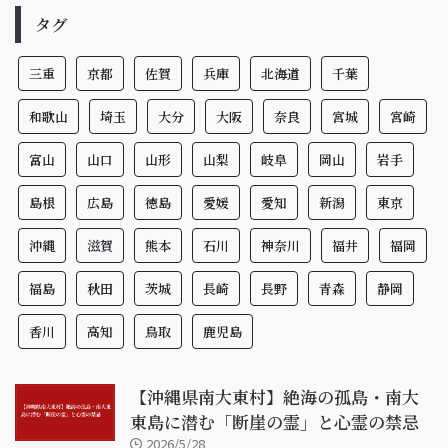
タグ
三重
京都
佐賀
兵庫
北海道
千葉
和歌山
埼玉
大分
大阪
奈良
宮城
宮崎
富山
山口
山形
山梨
岐阜
岡山
岩手
島根
広島
徳島
愛媛
愛知
新潟
東京
沖縄
滋賀
熊本
石川
神奈川
福井
福岡
福島
秋田
茨城
長崎
長野
青森
静岡
香川
高知
鳥取
鹿児島
【沖縄県南大東村】絶海の孤島・南大
東島に潜む「断崖の霊」と心霊の禁忌
2026/5/28