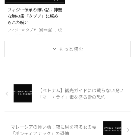
フィジー伝承の怖い話：神聖
な鯨の歯「タブア」に秘め
られた呪い
フィジーのタブア（鯨の歯）、呪
いの道具にもなる最も神聖な宝物
もっと読む
【ベトナム】観光ガイドには載らない呪い
「マー・ライ」毒を盛る霊の恐怖
マレーシアの怖い話：夜に男を狩る女の霊
「ポンティアナック」の恐怖