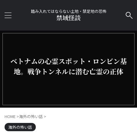
踏み入れてはならない土地・禁足地の恐怖
禁域怪談
HOME
>
海外の怖い話
>
海外の怖い話