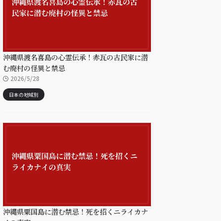
沖縄県渡名喜島の心霊伝承！赤瓦の古民家に潜
む廃村の怪異と禁忌
2026/5/28
日本の地域別
沖縄県粟国島に潜む禁忌！死を招くニライカナ