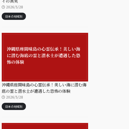
イの真実
2026/5/28
日本の地域別
沖縄県座間味島の心霊伝承！美しい海に潜む海
底の霊と潜水士が遭遇した恐怖の体験
2026/5/28
日本の地域別