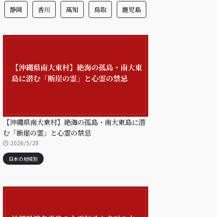
静岡
香川
高知
鳥取
鹿児島
【沖縄県南大東村】絶海の孤島・南大東島に潜
む「断崖の霊」と心霊の禁忌
2026/5/28
日本の地域別