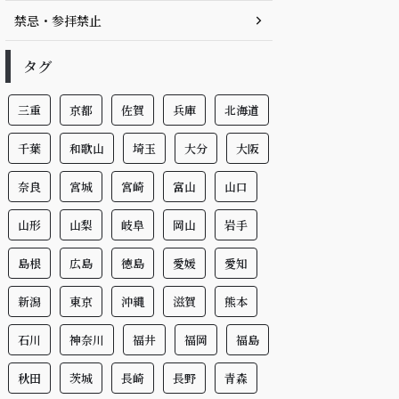
禁忌・参拝禁止
タグ
三重
京都
佐賀
兵庫
北海道
千葉
和歌山
埼玉
大分
大阪
奈良
宮城
宮崎
富山
山口
山形
山梨
岐阜
岡山
岩手
島根
広島
徳島
愛媛
愛知
新潟
東京
沖縄
滋賀
熊本
石川
神奈川
福井
福岡
福島
秋田
茨城
長崎
長野
青森