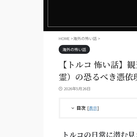
HOME
>
海外の怖い話
>
海外の怖い話
【トルコ 怖い話】
霊）の恐るべき憑依
2026年5月26日
目次
[
表示
]
トルコの日常に潜む見