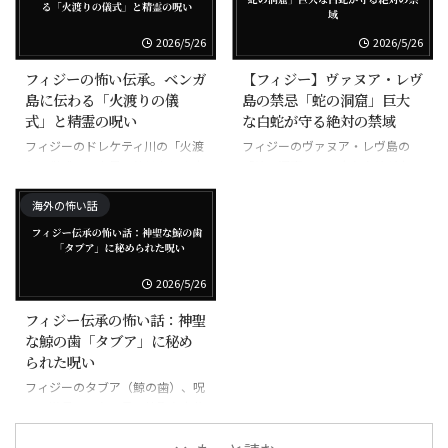
2026/5/26
2026/5/26
フィジーの怖い伝承。ベンガ
【フィジー】ヴァヌア・レヴ
島に伝わる「火渡りの儀
島の禁忌「蛇の洞窟」巨大
式」と精霊の呪い
な白蛇が守る絶対の禁域
フィジーのドレケティ川の「火渡
フィジーのヴァヌア・レヴ島の
りの儀式」、素足で焼けた石を歩
「蛇の洞窟」、巨大な白蛇が守る
く超自然の力
禁域
海外の怖い話
2026/5/26
フィジー伝承の怖い話：神聖
な鯨の歯「タブア」に秘め
られた呪い
フィジーのタブア（鯨の歯）、呪
いの道具にもなる最も神聖な宝物