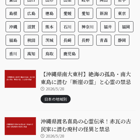
島根
広島
徳島
愛媛
愛知
新潟
東京
沖縄
滋賀
熊本
石川
神奈川
福井
福岡
福島
秋田
茨城
長崎
長野
青森
静岡
香川
高知
鳥取
鹿児島
【沖縄県南大東村】絶海の孤島・南大
東島に潜む「断崖の霊」と心霊の禁忌
2026/5/28
日本の地域別
沖縄県渡名喜島の心霊伝承！赤瓦の古
民家に潜む廃村の怪異と禁忌
2026/5/28