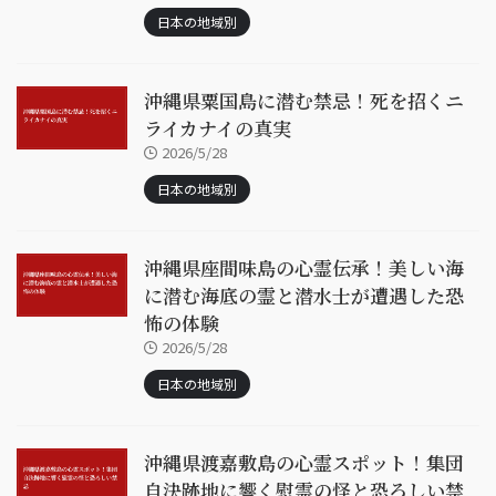
日本の地域別
沖縄県粟国島に潜む禁忌！死を招くニ
ライカナイの真実
2026/5/28
日本の地域別
沖縄県座間味島の心霊伝承！美しい海
に潜む海底の霊と潜水士が遭遇した恐
怖の体験
2026/5/28
日本の地域別
沖縄県渡嘉敷島の心霊スポット！集団
自決跡地に響く慰霊の怪と恐ろしい禁