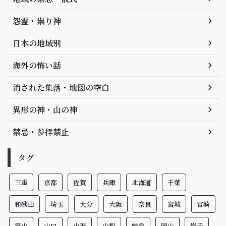
怨霊・祟り神
日本の地域別
海外の怖い話
消された集落・地図の空白
異形の神・山の神
禁忌・参拝禁止
タグ
三重
京都
佐賀
兵庫
北海道
千葉
和歌山
埼玉
大分
大阪
奈良
宮城
宮崎
富山
山口
山形
山梨
岐阜
岡山
岩手