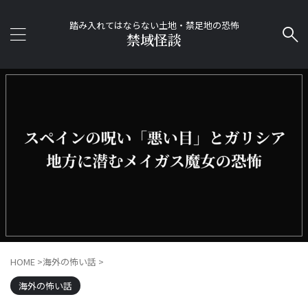
踏み入れてはならない土地・禁足地の恐怖
禁域怪談
HOME
>
海外の怖い話
>
海外の怖い話