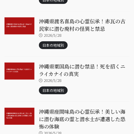
沖縄県渡名喜島の心霊伝承！赤瓦の古
民家に潜む廃村の怪異と禁忌
2026/5/28
日本の地域別
沖縄県粟国島に潜む禁忌！死を招くニ
ライカナイの真実
2026/5/28
日本の地域別
沖縄県座間味島の心霊伝承！美しい海
に潜む海底の霊と潜水士が遭遇した恐
怖の体験
2026/5/28