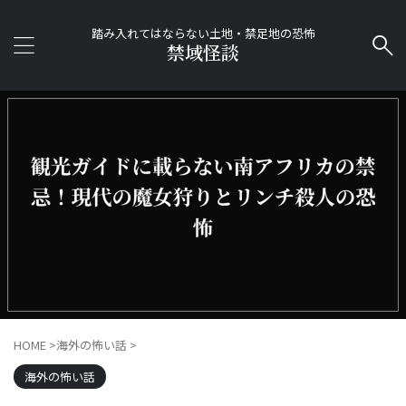
踏み入れてはならない土地・禁足地の恐怖
禁域怪談
HOME
>
海外の怖い話
>
海外の怖い話