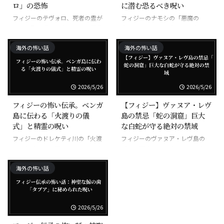
ロ」の恐怖
に潜む恐るべき呪い
フィジーのテヴォロ、死者の霊が
フィジーのナモシの「悪魔の
家族に取り憑いて病気にする悪霊
岩」、触れた者が次々と不幸にな
る呪われた岩
海外の怖い話
海外の怖い話
2026/5/26
2026/5/26
フィジーの怖い伝承。ベンガ
【フィジー】ヴァヌア・レヴ
島に伝わる「火渡りの儀
島の禁忌「蛇の洞窟」巨大
式」と精霊の呪い
な白蛇が守る絶対の禁域
フィジーのドレケティ川の「火渡
フィジーのヴァヌア・レヴ島の
りの儀式」、素足で焼けた石を歩
「蛇の洞窟」、巨大な白蛇が守る
く超自然の力
禁域
海外の怖い話
2026/5/26