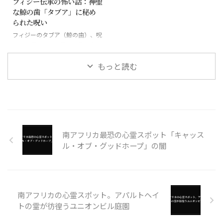
フィジー伝承の怖い話：神聖
な鯨の歯「タブア」に秘め
られた呪い
フィジーのタブア（鯨の歯）、呪
いの道具にもなる最も神聖な宝物
もっと読む
南アフリカ最恐の心霊スポット「キャッス
ル・オブ・グッドホープ」の闇
南アフリカの心霊スポット。アパルトヘイ
トの霊が彷徨うユニオンビル庭園