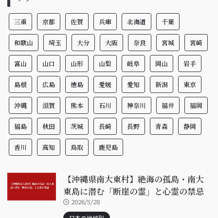
三重
京都
佐賀
兵庫
北海道
千葉
和歌山
埼玉
大分
大阪
奈良
宮城
宮崎
富山
山口
山形
山梨
岐阜
岡山
岩手
島根
広島
徳島
愛媛
愛知
新潟
東京
沖縄
滋賀
熊本
石川
神奈川
福井
福岡
福島
秋田
茨城
長崎
長野
青森
静岡
香川
高知
鳥取
鹿児島
【沖縄県南大東村】絶海の孤島・南大
東島に潜む「断崖の霊」と心霊の禁忌
2026/5/28
日本の地域別