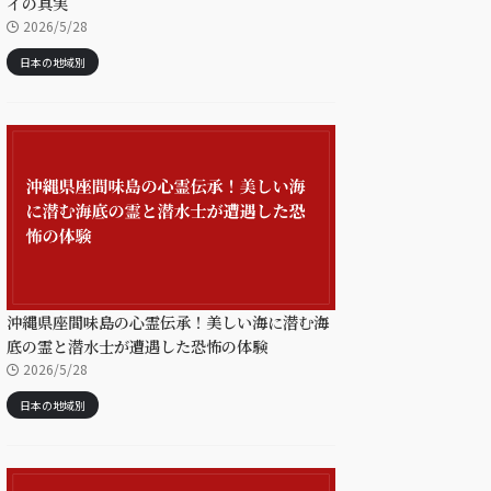
イの真実
2026/5/28
日本の地域別
沖縄県座間味島の心霊伝承！美しい海に潜む海
底の霊と潜水士が遭遇した恐怖の体験
2026/5/28
日本の地域別