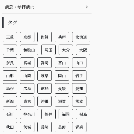
禁忌・参拝禁止
タグ
三重
京都
佐賀
兵庫
北海道
千葉
和歌山
埼玉
大分
大阪
奈良
宮城
宮崎
富山
山口
山形
山梨
岐阜
岡山
岩手
島根
広島
徳島
愛媛
愛知
新潟
東京
沖縄
滋賀
熊本
石川
神奈川
福井
福岡
福島
秋田
茨城
長崎
長野
青森