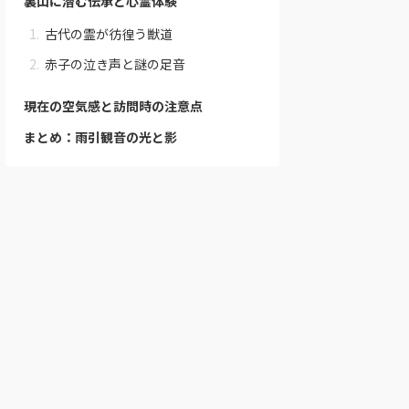
裏山に潜む伝承と心霊体験
古代の霊が彷徨う獣道
赤子の泣き声と謎の足音
現在の空気感と訪問時の注意点
まとめ：雨引観音の光と影