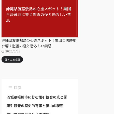
沖縄県渡嘉敷島の心霊スポット！集団自決跡地
に響く慰霊の怪と恐ろしい禁忌
2026/5/28
日本の地域別
目次
茨城県桜川市に佇む雨引観音の光と影
雨引観音の歴史的背景と裏山の秘密