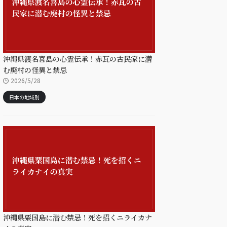
沖縄県渡名喜島の心霊伝承！赤瓦の古民家に潜
む廃村の怪異と禁忌
2026/5/28
日本の地域別
沖縄県粟国島に潜む禁忌！死を招くニライカナ