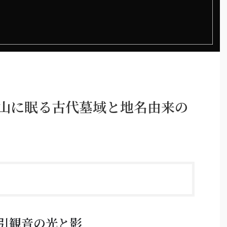
裏山に眠る古代墓域と地名由来の
引観音の光と影