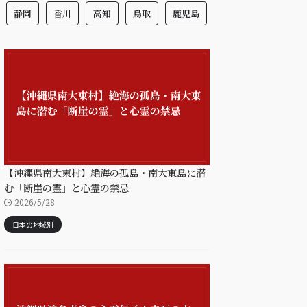
静岡
香川
高知
鳥取
鹿児島
【沖縄県南大東村】絶海の孤島・南大東島に潜
む「断崖の霊」と心霊の禁忌
2026/5/28
日本の地域別