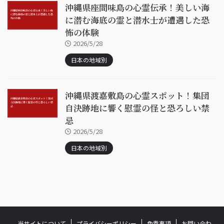
沖縄県座間味島の心霊伝承！美しい海
に潜む海底の霊と潜水士が遭遇した恐
怖の体験
2026/5/28
日本の地域別
沖縄県渡嘉敷島の心霊スポット！集団
自決跡地に響く慰霊の怪と恐ろしい禁
忌
2026/5/28
日本の地域別
当サイトについて
プライバシーポリシー
免責事項
お問い合わ