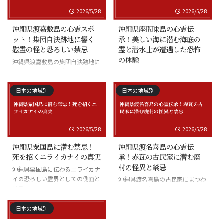
2026/5/28
2026/5/28
沖縄県渡嘉敷島の心霊スポ
沖縄県座間味島の心霊伝
ット！集団自決跡地に響く
承！美しい海に潜む海底の
慰霊の怪と恐ろしい禁忌
霊と潜水士が遭遇した恐怖
の体験
沖縄県渡嘉敷島の集団自決跡地に
まつわる慰霊の怪談
沖縄県座間味島の海底の霊と潜水
士の怪談
日本の地域別
日本の地域別
2026/5/28
2026/5/28
沖縄県粟国島に潜む禁忌！
沖縄県渡名喜島の心霊伝
死を招くニライカナイの真実
承！赤瓦の古民家に潜む廃
村の怪異と禁忌
沖縄県粟国島に伝わるニライカナ
イの恐ろしい霊界としての側面と
沖縄県渡名喜島の古民家にまつわ
禁忌
る怪異と廃村の伝承
日本の地域別