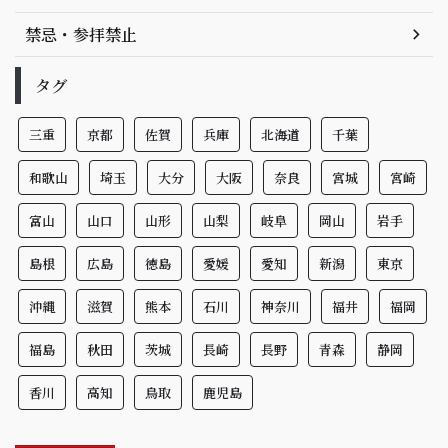
禁忌・参拝禁止
タグ
三重
京都
佐賀
兵庫
北海道
千葉
和歌山
埼玉
大分
大阪
奈良
宮城
宮崎
富山
山口
山形
山梨
岐阜
岡山
岩手
島根
広島
徳島
愛媛
愛知
新潟
東京
沖縄
滋賀
熊本
石川
神奈川
福井
福岡
福島
秋田
茨城
長崎
長野
青森
静岡
香川
高知
鳥取
鹿児島