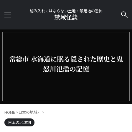
踏み入れてはならない土地・禁足地の恐怖
禁域怪談
HOME
>
日本の地域別
>
日本の地域別