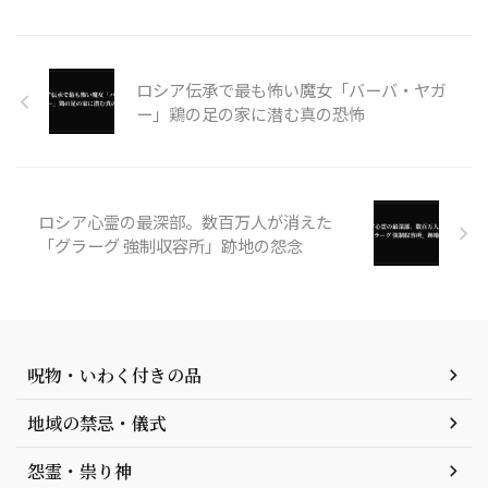
ロシア伝承で最も怖い魔女「バーバ・ヤガ
ー」鶏の足の家に潜む真の恐怖
ロシア心霊の最深部。数百万人が消えた
「グラーグ 強制収容所」跡地の怨念
呪物・いわく付きの品
地域の禁忌・儀式
怨霊・祟り神