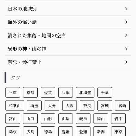
日本の地域別
海外の怖い話
消された集落・地図の空白
異形の神・山の神
禁忌・参拝禁止
タグ
三重
京都
佐賀
兵庫
北海道
千葉
和歌山
埼玉
大分
大阪
奈良
宮城
宮崎
富山
山口
山形
山梨
岐阜
岡山
岩手
島根
広島
徳島
愛媛
愛知
新潟
東京