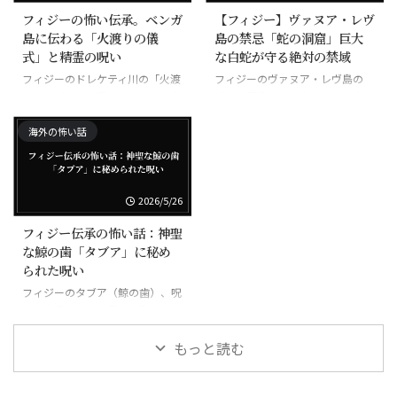
フィジーの怖い伝承。ベンガ
【フィジー】ヴァヌア・レヴ
島に伝わる「火渡りの儀
島の禁忌「蛇の洞窟」巨大
式」と精霊の呪い
な白蛇が守る絶対の禁域
フィジーのドレケティ川の「火渡
フィジーのヴァヌア・レヴ島の
りの儀式」、素足で焼けた石を歩
「蛇の洞窟」、巨大な白蛇が守る
く超自然の力
禁域
海外の怖い話
2026/5/26
フィジー伝承の怖い話：神聖
な鯨の歯「タブア」に秘め
られた呪い
フィジーのタブア（鯨の歯）、呪
いの道具にもなる最も神聖な宝物
もっと読む