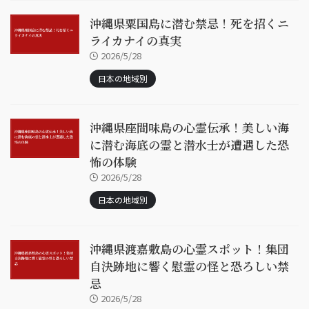
沖縄県粟国島に潜む禁忌！死を招くニ
ライカナイの真実
2026/5/28
日本の地域別
沖縄県座間味島の心霊伝承！美しい海
に潜む海底の霊と潜水士が遭遇した恐
怖の体験
2026/5/28
日本の地域別
沖縄県渡嘉敷島の心霊スポット！集団
自決跡地に響く慰霊の怪と恐ろしい禁
忌
2026/5/28