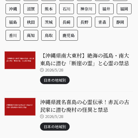
沖縄
滋賀
熊本
石川
神奈川
福井
福岡
福島
秋田
茨城
長崎
長野
青森
静岡
香川
高知
鳥取
鹿児島
【沖縄県南大東村】絶海の孤島・南大
東島に潜む「断崖の霊」と心霊の禁忌
2026/5/28
日本の地域別
沖縄県渡名喜島の心霊伝承！赤瓦の古
民家に潜む廃村の怪異と禁忌
2026/5/28
日本の地域別