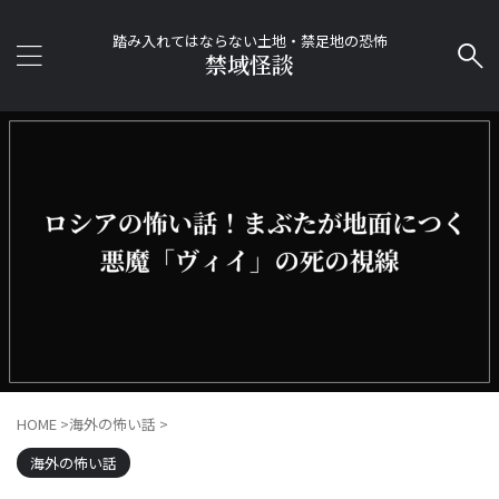
踏み入れてはならない土地・禁足地の恐怖
禁域怪談
HOME
>
海外の怖い話
>
海外の怖い話