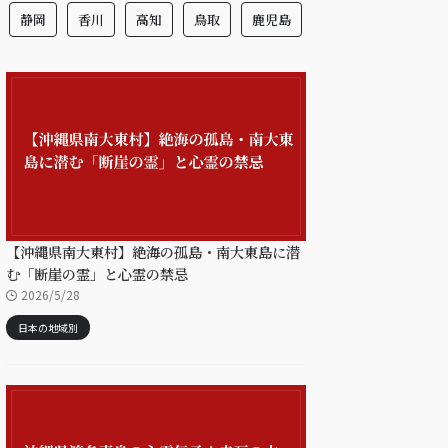
静岡
香川
高知
鳥取
鹿児島
【沖縄県南大東村】絶海の孤島・南大東島に潜
む「断崖の霊」と心霊の禁忌
2026/5/28
日本の地域別