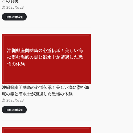
イの真実
2026/5/28
日本の地域別
沖縄県座間味島の心霊伝承！美しい海に潜む海
底の霊と潜水士が遭遇した恐怖の体験
2026/5/28
日本の地域別