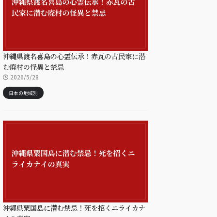
沖縄県渡名喜島の心霊伝承！赤瓦の古民家に潜
む廃村の怪異と禁忌
2026/5/28
日本の地域別
沖縄県粟国島に潜む禁忌！死を招くニライカナ