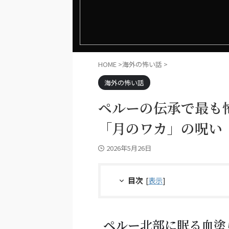
HOME
>
海外の怖い話
>
海外の怖い話
ペルーの伝承で最も
「月のワカ」の呪い
2026年5月26日
目次
[
表示
]
ペルー北部に眠る血塗