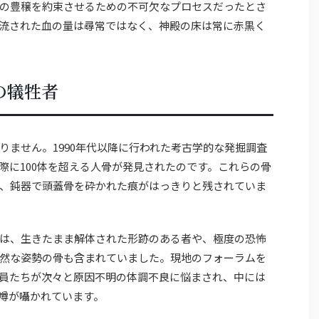
の豊穣を約束させるための不可欠なプロセスだったとさ
流された血の量は尋常ではなく、神殿の床は常に赤黒く
の犠牲者
りません。1990年代以降に行われた考古学的な発掘調査
際に100体を超える人骨が発見されたのです。これらの骨
、鈍器で頭蓋骨を砕かれた痕がはっきりと残されていま
は、生きたまま解体された形跡のある者や、極度の恐怖
然な姿勢の骨も含まれていました。現地のフォーラムを
員たちが次々と原因不明の体調不良に悩まされ、中には
噂が囁かれています。