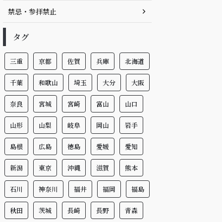
禁忌・参拝禁止
タグ
三重
京都
佐賀
兵庫
北海道
千葉
和歌山
埼玉
大分
大阪
奈良
宮城
宮崎
富山
山口
山形
山梨
岐阜
岡山
岩手
島根
広島
徳島
愛媛
愛知
新潟
東京
沖縄
滋賀
熊本
石川
神奈川
福井
福岡
福島
秋田
茨城
長崎
長野
青森