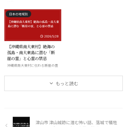
禁忌
る怪異と廃村の伝承
日本の地域別
2026/5/28
【沖縄県南大東村】絶海の
孤島・南大東島に潜む「断
崖の霊」と心霊の禁忌
沖縄県南大東村に伝わる断崖の霊
と絶海の孤島に潜む怪異
もっと読む
津山市 津山城跡に潜む怖い話、落城で犠牲