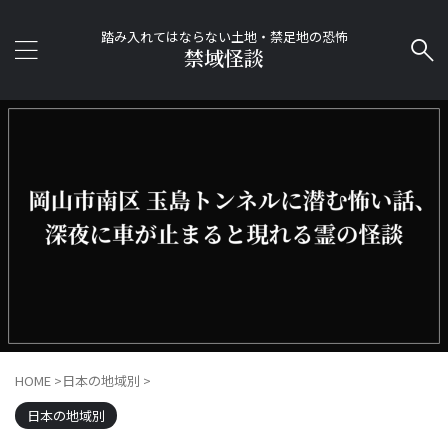
踏み入れてはならない土地・禁足地の恐怖
禁域怪談
HOME
>
日本の地域別
>
日本の地域別