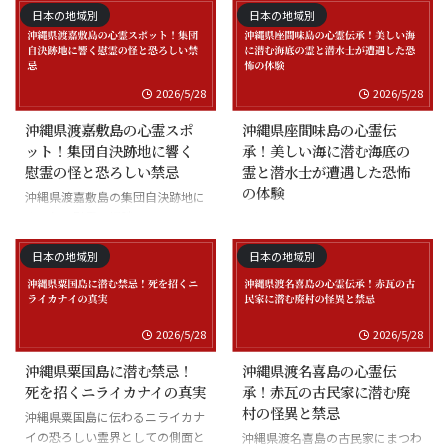
日本の地域別
日本の地域別
2026/5/28
2026/5/28
沖縄県渡嘉敷島の心霊スポ
沖縄県座間味島の心霊伝
ット！集団自決跡地に響く
承！美しい海に潜む海底の
慰霊の怪と恐ろしい禁忌
霊と潜水士が遭遇した恐怖
の体験
沖縄県渡嘉敷島の集団自決跡地に
まつわる慰霊の怪談
沖縄県座間味島の海底の霊と潜水
士の怪談
日本の地域別
日本の地域別
2026/5/28
2026/5/28
沖縄県粟国島に潜む禁忌！
沖縄県渡名喜島の心霊伝
死を招くニライカナイの真実
承！赤瓦の古民家に潜む廃
村の怪異と禁忌
沖縄県粟国島に伝わるニライカナ
イの恐ろしい霊界としての側面と
沖縄県渡名喜島の古民家にまつわ