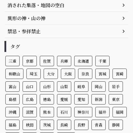
消された集落・地図の空白
異形の神・山の神
禁忌・参拝禁止
タグ
三重
京都
佐賀
兵庫
北海道
千葉
和歌山
埼玉
大分
大阪
奈良
宮城
宮崎
富山
山口
山形
山梨
岐阜
岡山
岩手
島根
広島
徳島
愛媛
愛知
新潟
東京
沖縄
滋賀
熊本
石川
神奈川
福井
福岡
福島
秋田
茨城
長崎
長野
青森
静岡