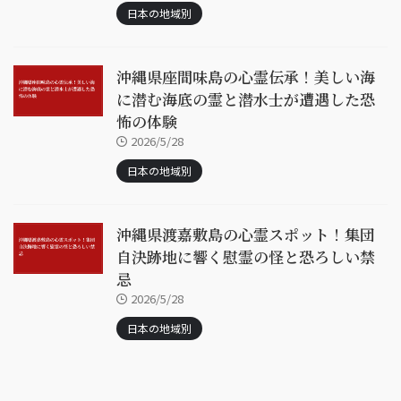
日本の地域別
沖縄県座間味島の心霊伝承！美しい海
に潜む海底の霊と潜水士が遭遇した恐
怖の体験
2026/5/28
日本の地域別
沖縄県渡嘉敷島の心霊スポット！集団
自決跡地に響く慰霊の怪と恐ろしい禁
忌
2026/5/28
日本の地域別