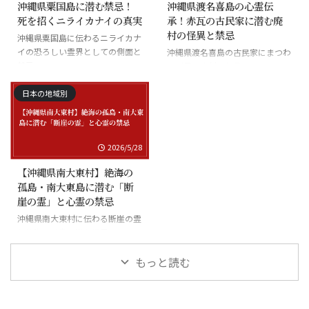
沖縄県粟国島に潜む禁忌！
沖縄県渡名喜島の心霊伝
死を招くニライカナイの真実
承！赤瓦の古民家に潜む廃
村の怪異と禁忌
沖縄県粟国島に伝わるニライカナ
イの恐ろしい霊界としての側面と
沖縄県渡名喜島の古民家にまつわ
禁忌
る怪異と廃村の伝承
日本の地域別
2026/5/28
【沖縄県南大東村】絶海の
孤島・南大東島に潜む「断
崖の霊」と心霊の禁忌
沖縄県南大東村に伝わる断崖の霊
と絶海の孤島に潜む怪異
もっと読む