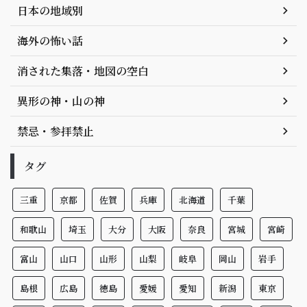
日本の地域別
海外の怖い話
消された集落・地図の空白
異形の神・山の神
禁忌・参拝禁止
タグ
三重
京都
佐賀
兵庫
北海道
千葉
和歌山
埼玉
大分
大阪
奈良
宮城
宮崎
富山
山口
山形
山梨
岐阜
岡山
岩手
島根
広島
徳島
愛媛
愛知
新潟
東京