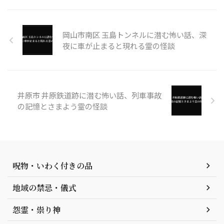
岡山市南区 玉島トンネルに潜む怖い話、深
夜に車が止まると現れる霊の怪談
井原市 井原鉄道跡に潜む怖い話、列車事故
の記憶とさまよう霊の怪談
呪物・いわく付きの品
地域の禁忌・儀式
怨霊・祟り神