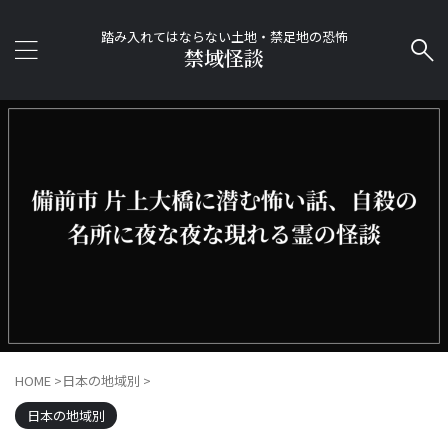
踏み入れてはならない土地・禁足地の恐怖
禁域怪談
HOME
>
日本の地域別
>
日本の地域別