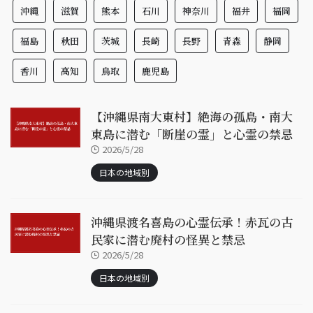
沖縄
滋賀
熊本
石川
神奈川
福井
福岡
福島
秋田
茨城
長崎
長野
青森
静岡
香川
高知
鳥取
鹿児島
【沖縄県南大東村】絶海の孤島・南大
東島に潜む「断崖の霊」と心霊の禁忌
2026/5/28
日本の地域別
沖縄県渡名喜島の心霊伝承！赤瓦の古
民家に潜む廃村の怪異と禁忌
2026/5/28
日本の地域別