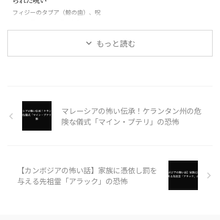
フィジーのタブア（鯨の歯）、呪
いの道具にもなる最も神聖な宝物
もっと読む
マレーシアの怖い伝承！ケランタン州の危
険な儀式「マイン・プテリ」の恐怖
【カンボジアの怖い話】家族に憑依し罰を
与える先祖霊「アラック」の恐怖