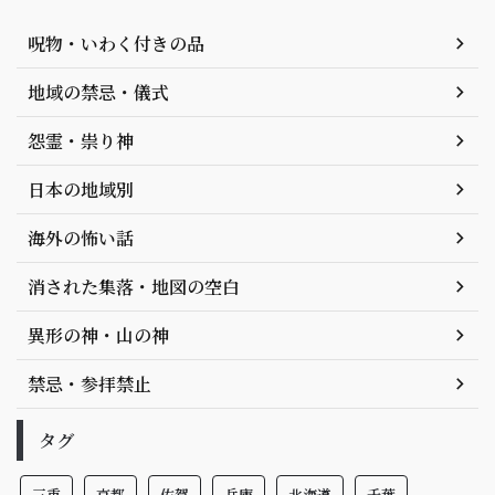
呪物・いわく付きの品
地域の禁忌・儀式
怨霊・祟り神
日本の地域別
海外の怖い話
消された集落・地図の空白
異形の神・山の神
禁忌・参拝禁止
タグ
三重
京都
佐賀
兵庫
北海道
千葉