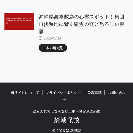
沖縄県渡嘉敷島の心霊スポット！集団
自決跡地に響く慰霊の怪と恐ろしい禁
忌
2026/5/28
日本の地域別
当サイトについて
プライバシーポリシー
免責事項
お問い合わ
せ
踏み入れてはならない土地・禁足地の恐怖
禁域怪談
© 2026 禁域怪談