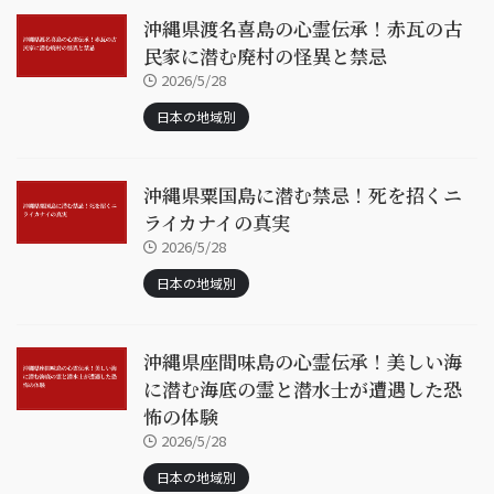
沖縄県渡名喜島の心霊伝承！赤瓦の古
民家に潜む廃村の怪異と禁忌
2026/5/28
日本の地域別
沖縄県粟国島に潜む禁忌！死を招くニ
ライカナイの真実
2026/5/28
日本の地域別
沖縄県座間味島の心霊伝承！美しい海
に潜む海底の霊と潜水士が遭遇した恐
怖の体験
2026/5/28
日本の地域別