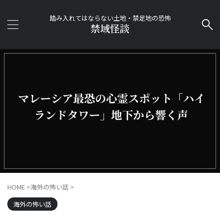
踏み入れてはならない土地・禁足地の恐怖
禁域怪談
HOME
>
海外の怖い話
>
海外の怖い話