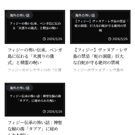
家族に取り憑いて病気にする悪霊
岩」、触れた者が次々と不幸にな
る呪われた岩
海外の怖い話
海外の怖い話
2026/5/26
2026/5/26
フィジーの怖い伝承。ベンガ
【フィジー】ヴァヌア・レヴ
島に伝わる「火渡りの儀
島の禁忌「蛇の洞窟」巨大
式」と精霊の呪い
な白蛇が守る絶対の禁域
フィジーのドレケティ川の「火渡
フィジーのヴァヌア・レヴ島の
りの儀式」、素足で焼けた石を歩
「蛇の洞窟」、巨大な白蛇が守る
く超自然の力
禁域
海外の怖い話
2026/5/26
フィジー伝承の怖い話：神聖
な鯨の歯「タブア」に秘め
られた呪い