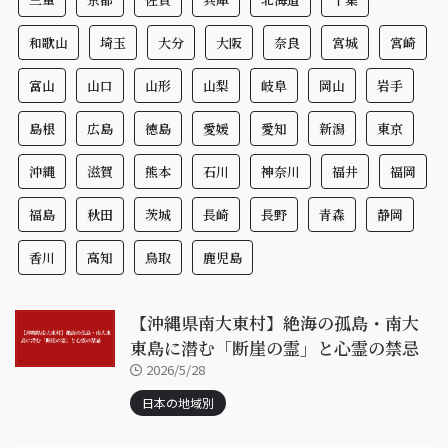
和歌山
埼玉
大分
大阪
奈良
宮城
宮崎
富山
山口
山形
山梨
岐阜
岡山
岩手
島根
広島
徳島
愛媛
愛知
新潟
東京
沖縄
滋賀
熊本
石川
神奈川
福井
福岡
福島
秋田
茨城
長崎
長野
青森
静岡
香川
高知
鳥取
鹿児島
【沖縄県南大東村】絶海の孤島・南大
東島に潜む「断崖の霊」と心霊の禁忌
2026/5/28
日本の地域別