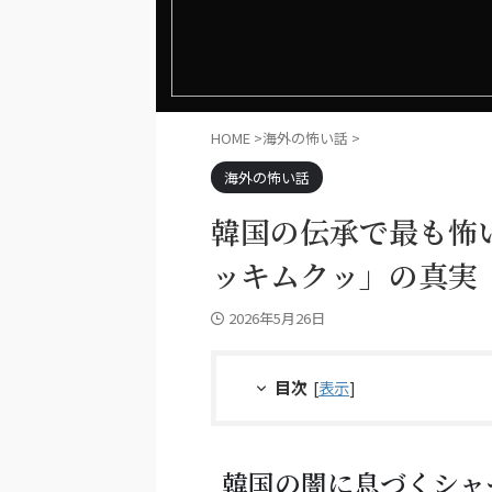
HOME
>
海外の怖い話
>
海外の怖い話
韓国の伝承で最も怖
ッキムクッ」の真実
2026年5月26日
目次
[
表示
]
韓国の闇に息づくシャ