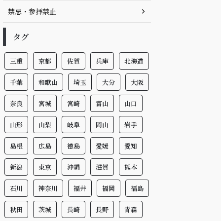
禁忌・参拝禁止
タグ
三重
京都
佐賀
兵庫
北海道
千葉
和歌山
埼玉
大分
大阪
奈良
宮城
宮崎
富山
山口
山形
山梨
岐阜
岡山
岩手
島根
広島
徳島
愛媛
愛知
新潟
東京
沖縄
滋賀
熊本
石川
神奈川
福井
福岡
福島
秋田
茨城
長崎
長野
青森