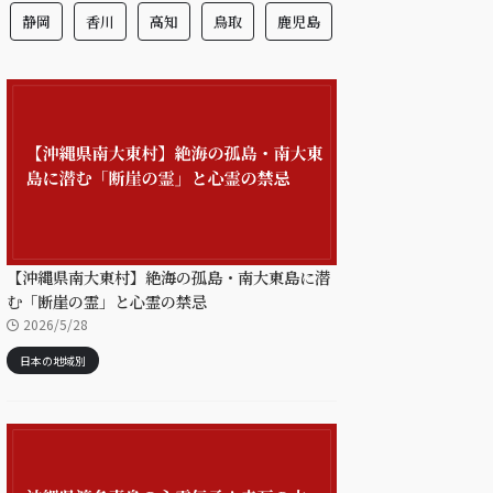
静岡
香川
高知
鳥取
鹿児島
【沖縄県南大東村】絶海の孤島・南大東島に潜
む「断崖の霊」と心霊の禁忌
2026/5/28
日本の地域別