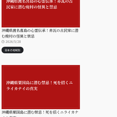
沖縄県渡名喜島の心霊伝承！赤瓦の古民家に潜
む廃村の怪異と禁忌
2026/5/28
日本の地域別
沖縄県粟国島に潜む禁忌！死を招くニライカナ