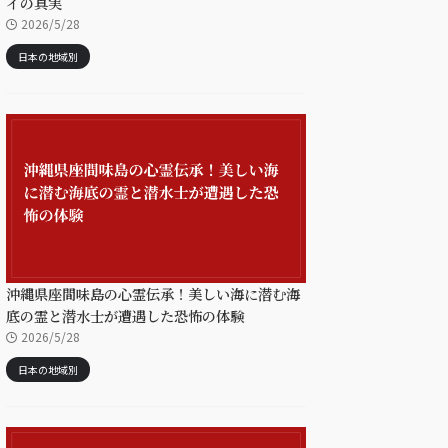
イの真実
2026/5/28
日本の地域別
沖縄県座間味島の心霊伝承！美しい海に潜む海
底の霊と潜水士が遭遇した恐怖の体験
2026/5/28
日本の地域別