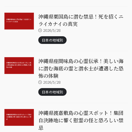
沖縄県粟国島に潜む禁忌！死を招くニ
ライカナイの真実
2026/5/28
日本の地域別
沖縄県座間味島の心霊伝承！美しい海
に潜む海底の霊と潜水士が遭遇した恐
怖の体験
2026/5/28
日本の地域別
沖縄県渡嘉敷島の心霊スポット！集団
自決跡地に響く慰霊の怪と恐ろしい禁
忌