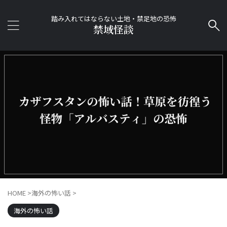
踏み入れてはならない土地・禁足地の恐怖
禁域怪談
HOME
>
海外の怖い話
>
海外の怖い話