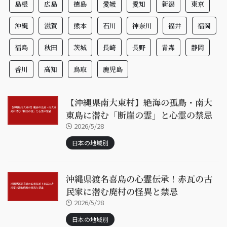
島根
広島
徳島
愛媛
愛知
新潟
東京
沖縄
滋賀
熊本
石川
神奈川
福井
福岡
福島
秋田
茨城
長崎
長野
青森
静岡
香川
高知
鳥取
鹿児島
【沖縄県南大東村】絶海の孤島・南大
東島に潜む「断崖の霊」と心霊の禁忌
2026/5/28
日本の地域別
沖縄県渡名喜島の心霊伝承！赤瓦の古
民家に潜む廃村の怪異と禁忌
2026/5/28
日本の地域別