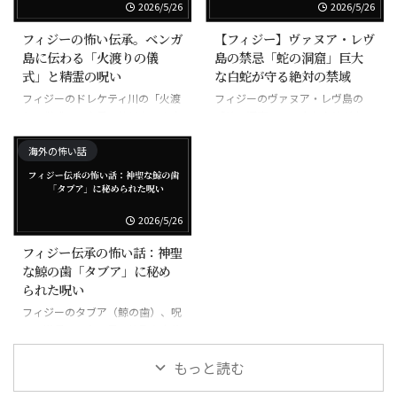
2026/5/26
2026/5/26
フィジーの怖い伝承。ベンガ
【フィジー】ヴァヌア・レヴ
島に伝わる「火渡りの儀
島の禁忌「蛇の洞窟」巨大
式」と精霊の呪い
な白蛇が守る絶対の禁域
フィジーのドレケティ川の「火渡
フィジーのヴァヌア・レヴ島の
りの儀式」、素足で焼けた石を歩
「蛇の洞窟」、巨大な白蛇が守る
く超自然の力
禁域
海外の怖い話
2026/5/26
フィジー伝承の怖い話：神聖
な鯨の歯「タブア」に秘め
られた呪い
フィジーのタブア（鯨の歯）、呪
いの道具にもなる最も神聖な宝物
もっと読む