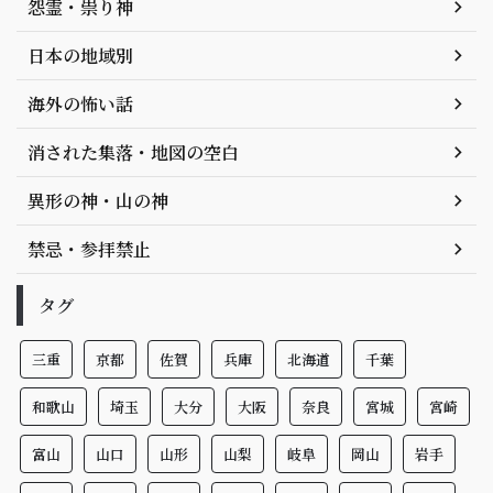
怨霊・祟り神
日本の地域別
海外の怖い話
消された集落・地図の空白
異形の神・山の神
禁忌・参拝禁止
タグ
三重
京都
佐賀
兵庫
北海道
千葉
和歌山
埼玉
大分
大阪
奈良
宮城
宮崎
富山
山口
山形
山梨
岐阜
岡山
岩手