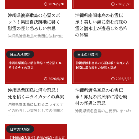
2026/5/28
2026/5/28
沖縄県渡嘉敷島の心霊スポ
沖縄県座間味島の心霊伝
ット！集団自決跡地に響く
承！美しい海に潜む海底の
慰霊の怪と恐ろしい禁忌
霊と潜水士が遭遇した恐怖
の体験
沖縄県渡嘉敷島の集団自決跡地に
まつわる慰霊の怪談
沖縄県座間味島の海底の霊と潜水
士の怪談
日本の地域別
日本の地域別
2026/5/28
2026/5/28
沖縄県粟国島に潜む禁忌！
沖縄県渡名喜島の心霊伝
死を招くニライカナイの真実
承！赤瓦の古民家に潜む廃
村の怪異と禁忌
沖縄県粟国島に伝わるニライカナ
イの恐ろしい霊界としての側面と
沖縄県渡名喜島の古民家にまつわ
禁忌
る怪異と廃村の伝承
日本の地域別