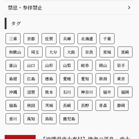
禁忌・参拝禁止
タグ
三重
京都
佐賀
兵庫
北海道
千葉
和歌山
埼玉
大分
大阪
奈良
宮城
宮崎
富山
山口
山形
山梨
岐阜
岡山
岩手
島根
広島
徳島
愛媛
愛知
新潟
東京
沖縄
滋賀
熊本
石川
神奈川
福井
福岡
福島
秋田
茨城
長崎
長野
青森
静岡
香川
高知
鳥取
鹿児島
【沖縄県南大東村】絶海の孤島・南大