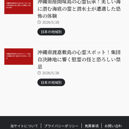
沖縄県座間味島の心霊伝承！美しい海
に潜む海底の霊と潜水士が遭遇した恐
怖の体験
2026/5/28
日本の地域別
沖縄県渡嘉敷島の心霊スポット！集団
自決跡地に響く慰霊の怪と恐ろしい禁
忌
2026/5/28
日本の地域別
当サイトについて
プライバシーポリシー
免責事項
お問い合わ