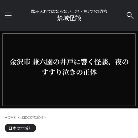
踏み入れてはならない土地・禁足地の恐怖
禁域怪談
HOME
>
日本の地域別
>
日本の地域別