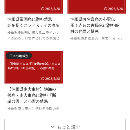
2026/5/28
2026/5/28
沖縄県粟国島に潜む禁忌！
沖縄県渡名喜島の心霊伝
死を招くニライカナイの真実
承！赤瓦の古民家に潜む廃
村の怪異と禁忌
沖縄県粟国島に伝わるニライカナ
イの恐ろしい霊界としての側面と
沖縄県渡名喜島の古民家にまつわ
禁忌
る怪異と廃村の伝承
日本の地域別
2026/5/28
【沖縄県南大東村】絶海の
孤島・南大東島に潜む「断
崖の霊」と心霊の禁忌
沖縄県南大東村に伝わる断崖の霊
と絶海の孤島に潜む怪異
もっと読む