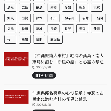
島根
広島
徳島
愛媛
愛知
新潟
東京
沖縄
滋賀
熊本
石川
神奈川
福井
福岡
福島
秋田
茨城
長崎
長野
青森
静岡
香川
高知
鳥取
鹿児島
【沖縄県南大東村】絶海の孤島・南大
東島に潜む「断崖の霊」と心霊の禁忌
2026/5/28
日本の地域別
沖縄県渡名喜島の心霊伝承！赤瓦の古
民家に潜む廃村の怪異と禁忌
2026/5/28