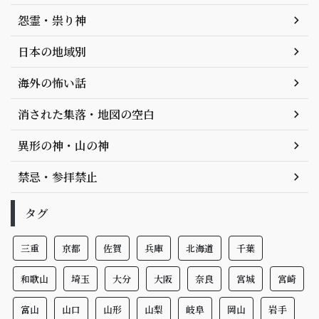
怨霊・祟り神
日本の地域別
海外の怖い話
消された集落・地図の空白
異形の神・山の神
禁忌・参拝禁止
タグ
三重
京都
佐賀
兵庫
北海道
千葉
和歌山
埼玉
大分
大阪
奈良
宮城
宮崎
富山
山口
山形
山梨
岐阜
岡山
岩手