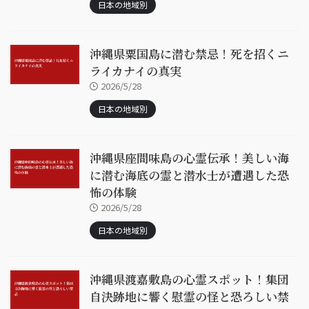
日本の地域別
沖縄県粟国島に潜む禁忌！死を招くニ
ライカナイの真実
2026/5/28
日本の地域別
沖縄県座間味島の心霊伝承！美しい海
に潜む海底の霊と潜水士が遭遇した恐
怖の体験
2026/5/28
日本の地域別
沖縄県渡嘉敷島の心霊スポット！集団
自決跡地に響く慰霊の怪と恐ろしい禁