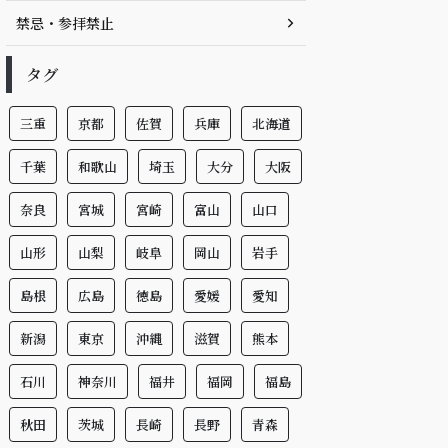
禁忌・参拝禁止
タグ
三重
京都
佐賀
兵庫
北海道
千葉
和歌山
埼玉
大分
大阪
奈良
宮城
宮崎
富山
山口
山形
山梨
岐阜
岡山
岩手
島根
広島
徳島
愛媛
愛知
新潟
東京
沖縄
滋賀
熊本
石川
神奈川
福井
福岡
福島
秋田
茨城
長崎
長野
青森