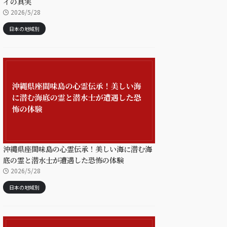
イの真実
2026/5/28
日本の地域別
沖縄県座間味島の心霊伝承！美しい海に潜む海
底の霊と潜水士が遭遇した恐怖の体験
2026/5/28
日本の地域別