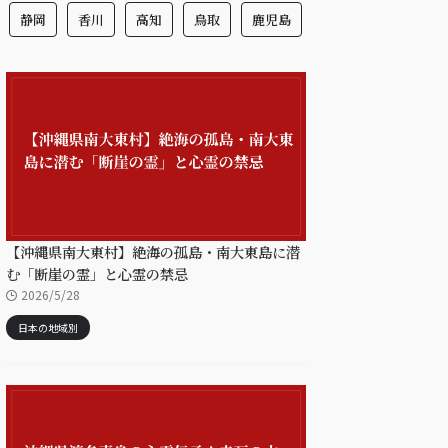
静岡
香川
高知
鳥取
鹿児島
【沖縄県南大東村】絶海の孤島・南大東島に潜
む「断崖の霊」と心霊の禁忌
2026/5/28
日本の地域別