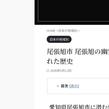
HOME
>
日本の地域別
>
日本の地域別
尾張旭市 尾張旭の
れた歴史
2026年5月12日
目次
[
表示
]
愛知県尾張旭市に潜む