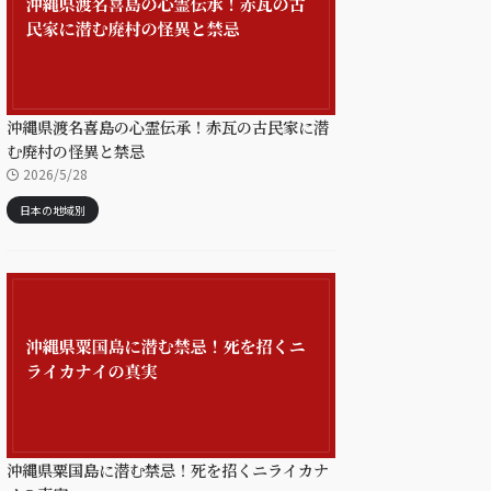
沖縄県渡名喜島の心霊伝承！赤瓦の古民家に潜
む廃村の怪異と禁忌
2026/5/28
日本の地域別
沖縄県粟国島に潜む禁忌！死を招くニライカナ